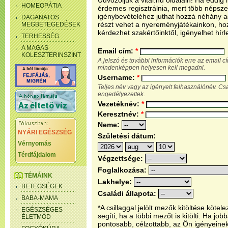
Üdvözöljük a vital.hu oldalain! Ha eddi
HOMEOPÁTIA
érdemes regisztrálnia, mert több népsze
igénybevételéhez juthat hozzá néhány ada
DAGANATOS
részt vehet a nyereményjátékainkon, ho
MEGBETEGEDÉSEK
kérdezhet szakértőinktől, igényelhet hírl
TERHESSÉG
A MAGAS
Email cím:
*
KOLESZTERINSZINT
A jelszó és további információk erre az email 
mindenképpen helyesen kell megadni.
Username:
*
Teljes név vagy az igényelt felhasználónév. C
engedélyezettek.
Vezetéknév:
*
Keresztnév:
*
Neme:
NYÁRI EGÉSZSÉG
Születési dátum:
Vérnyomás
Térdfájdalom
Végzettsége:
Foglalkozása:
TÉMÁINK
Lakhelye:
BETEGSÉGEK
Családi állapota:
BABA-MAMA
*A csillaggal jelölt mezők kitöltése köt
EGÉSZSÉGES
segíti, ha a többi mezőt is kitölti. Ha j
ÉLETMÓD
pontosabb, célzottabb, az Ön igényeine