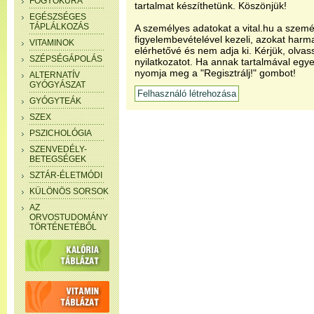
FOGYÓKÚRA
tartalmat készíthetünk. Köszönjük!
EGÉSZSÉGES
TÁPLÁLKOZÁS
A személyes adatokat a vital.hu a szemé
figyelembevételével kezeli, azokat har
VITAMINOK
elérhetővé és nem adja ki. Kérjük, olvas
SZÉPSÉGÁPOLÁS
nyilatkozatot. Ha annak tartalmával egye
nyomja meg a "Regisztrálj!" gombot!
ALTERNATÍV
GYÓGYÁSZAT
GYÓGYTEÁK
SZEX
PSZICHOLÓGIA
SZENVEDÉLY-
BETEGSÉGEK
SZTÁR-ÉLETMÓDI
KÜLÖNÖS SORSOK
AZ
ORVOSTUDOMÁNY
TÖRTÉNETÉBŐL