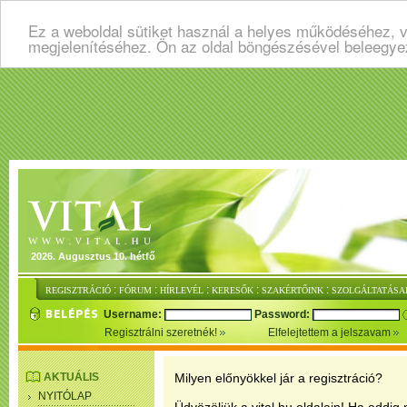
Ez a weboldal sütiket használ a helyes működéséhez, v
megjelenítéséhez. Ön az oldal böngészésével beleegye
2026. Augusztus 10. hétfő
:
:
:
:
:
REGISZTRÁCIÓ
FÓRUM
HÍRLEVÉL
KERESŐK
SZAKÉRTŐINK
SZOLGÁLTATÁSA
Username:
Password:
Regisztrálni szeretnék!
Elfelejtettem a jelszavam
AKTUÁLIS
Milyen előnyökkel jár a regisztráció?
NYITÓLAP