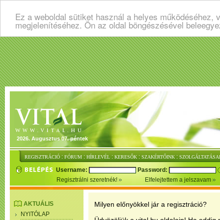
Ez a weboldal sütiket használ a helyes működéséhez, v
megjelenítéséhez. Ön az oldal böngészésével beleegye
2026. Augusztus 07. péntek
:
:
:
:
:
REGISZTRÁCIÓ
FÓRUM
HÍRLEVÉL
KERESŐK
SZAKÉRTŐINK
SZOLGÁLTATÁSA
Username:
Password:
Regisztrálni szeretnék!
Elfelejtettem a jelszavam
AKTUÁLIS
Milyen előnyökkel jár a regisztráció?
NYITÓLAP