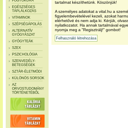
FOGYÓKÚRA
tartalmat készíthetünk. Köszönjük!
EGÉSZSÉGES
TÁPLÁLKOZÁS
A személyes adatokat a vital.hu a szemé
figyelembevételével kezeli, azokat har
VITAMINOK
elérhetővé és nem adja ki. Kérjük, olvas
SZÉPSÉGÁPOLÁS
nyilatkozatot. Ha annak tartalmával egye
nyomja meg a "Regisztrálj!" gombot!
ALTERNATÍV
GYÓGYÁSZAT
GYÓGYTEÁK
SZEX
PSZICHOLÓGIA
SZENVEDÉLY-
BETEGSÉGEK
SZTÁR-ÉLETMÓDI
KÜLÖNÖS SORSOK
AZ
ORVOSTUDOMÁNY
TÖRTÉNETÉBŐL