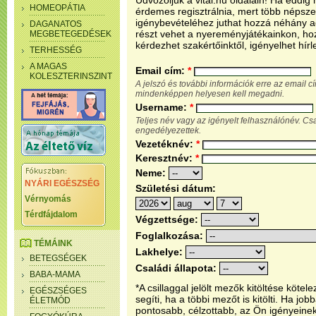
Üdvözöljük a vital.hu oldalain! Ha eddi
HOMEOPÁTIA
érdemes regisztrálnia, mert több népsze
igénybevételéhez juthat hozzá néhány ada
DAGANATOS
részt vehet a nyereményjátékainkon, ho
MEGBETEGEDÉSEK
kérdezhet szakértőinktől, igényelhet hírl
TERHESSÉG
A MAGAS
Email cím:
*
KOLESZTERINSZINT
A jelszó és további információk erre az email 
mindenképpen helyesen kell megadni.
Username:
*
Teljes név vagy az igényelt felhasználónév. C
engedélyezettek.
Vezetéknév:
*
Keresztnév:
*
Neme:
NYÁRI EGÉSZSÉG
Születési dátum:
Vérnyomás
Térdfájdalom
Végzettsége:
Foglalkozása:
TÉMÁINK
Lakhelye:
BETEGSÉGEK
Családi állapota:
BABA-MAMA
*A csillaggal jelölt mezők kitöltése köt
EGÉSZSÉGES
segíti, ha a többi mezőt is kitölti. Ha j
ÉLETMÓD
pontosabb, célzottabb, az Ön igényeine