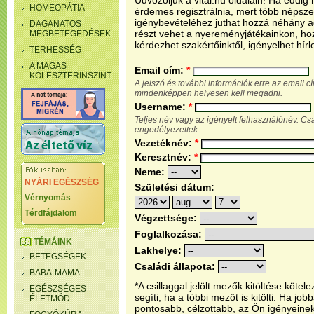
Üdvözöljük a vital.hu oldalain! Ha eddi
HOMEOPÁTIA
érdemes regisztrálnia, mert több népsze
igénybevételéhez juthat hozzá néhány ada
DAGANATOS
részt vehet a nyereményjátékainkon, ho
MEGBETEGEDÉSEK
kérdezhet szakértőinktől, igényelhet hírl
TERHESSÉG
A MAGAS
Email cím:
*
KOLESZTERINSZINT
A jelszó és további információk erre az email 
mindenképpen helyesen kell megadni.
Username:
*
Teljes név vagy az igényelt felhasználónév. C
engedélyezettek.
Vezetéknév:
*
Keresztnév:
*
Neme:
NYÁRI EGÉSZSÉG
Születési dátum:
Vérnyomás
Térdfájdalom
Végzettsége:
Foglalkozása:
TÉMÁINK
Lakhelye:
BETEGSÉGEK
Családi állapota:
BABA-MAMA
*A csillaggal jelölt mezők kitöltése köt
EGÉSZSÉGES
segíti, ha a többi mezőt is kitölti. Ha j
ÉLETMÓD
pontosabb, célzottabb, az Ön igényeine