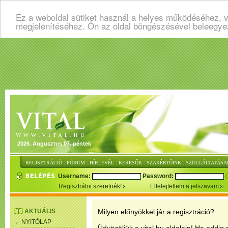
Ez a weboldal sütiket használ a helyes működéséhez, v
megjelenítéséhez. Ön az oldal böngészésével beleegye
2026. Augusztus 07. péntek
:
:
:
:
:
REGISZTRÁCIÓ
FÓRUM
HÍRLEVÉL
KERESŐK
SZAKÉRTŐINK
SZOLGÁLTATÁSA
Username:
Password:
Regisztrálni szeretnék!
Elfelejtettem a jelszavam
AKTUÁLIS
Milyen előnyökkel jár a regisztráció?
NYITÓLAP