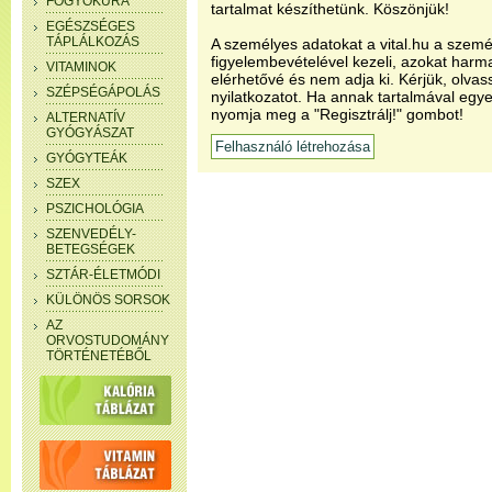
FOGYÓKÚRA
tartalmat készíthetünk. Köszönjük!
EGÉSZSÉGES
TÁPLÁLKOZÁS
A személyes adatokat a vital.hu a szemé
figyelembevételével kezeli, azokat har
VITAMINOK
elérhetővé és nem adja ki. Kérjük, olvas
SZÉPSÉGÁPOLÁS
nyilatkozatot. Ha annak tartalmával egye
nyomja meg a "Regisztrálj!" gombot!
ALTERNATÍV
GYÓGYÁSZAT
GYÓGYTEÁK
SZEX
PSZICHOLÓGIA
SZENVEDÉLY-
BETEGSÉGEK
SZTÁR-ÉLETMÓDI
KÜLÖNÖS SORSOK
AZ
ORVOSTUDOMÁNY
TÖRTÉNETÉBŐL