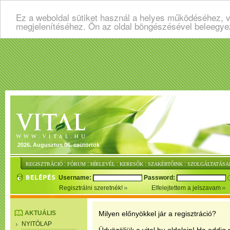
Ez a weboldal sütiket használ a helyes működéséhez, v
megjelenítéséhez. Ön az oldal böngészésével beleegye
2026. Augusztus 06. csütörtök
:
:
:
:
:
REGISZTRÁCIÓ
FÓRUM
HÍRLEVÉL
KERESŐK
SZAKÉRTŐINK
SZOLGÁLTATÁSA
Username:
Password:
Regisztrálni szeretnék!
Elfelejtettem a jelszavam
AKTUÁLIS
Milyen előnyökkel jár a regisztráció?
NYITÓLAP