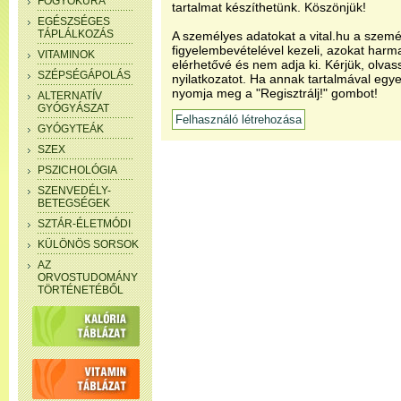
FOGYÓKÚRA
tartalmat készíthetünk. Köszönjük!
EGÉSZSÉGES
TÁPLÁLKOZÁS
A személyes adatokat a vital.hu a szemé
figyelembevételével kezeli, azokat har
VITAMINOK
elérhetővé és nem adja ki. Kérjük, olvas
SZÉPSÉGÁPOLÁS
nyilatkozatot. Ha annak tartalmával egye
nyomja meg a "Regisztrálj!" gombot!
ALTERNATÍV
GYÓGYÁSZAT
GYÓGYTEÁK
SZEX
PSZICHOLÓGIA
SZENVEDÉLY-
BETEGSÉGEK
SZTÁR-ÉLETMÓDI
KÜLÖNÖS SORSOK
AZ
ORVOSTUDOMÁNY
TÖRTÉNETÉBŐL