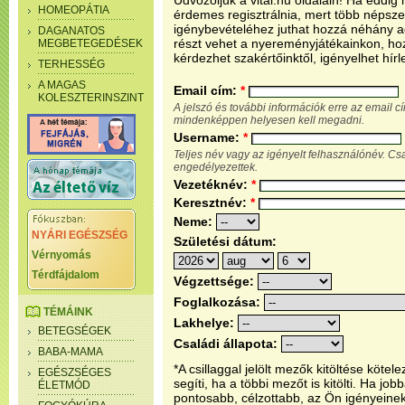
Üdvözöljük a vital.hu oldalain! Ha eddi
HOMEOPÁTIA
érdemes regisztrálnia, mert több népsze
igénybevételéhez juthat hozzá néhány ada
DAGANATOS
részt vehet a nyereményjátékainkon, ho
MEGBETEGEDÉSEK
kérdezhet szakértőinktől, igényelhet hírl
TERHESSÉG
A MAGAS
Email cím:
*
KOLESZTERINSZINT
A jelszó és további információk erre az email 
mindenképpen helyesen kell megadni.
Username:
*
Teljes név vagy az igényelt felhasználónév. C
engedélyezettek.
Vezetéknév:
*
Keresztnév:
*
Neme:
NYÁRI EGÉSZSÉG
Születési dátum:
Vérnyomás
Térdfájdalom
Végzettsége:
Foglalkozása:
TÉMÁINK
Lakhelye:
BETEGSÉGEK
Családi állapota:
BABA-MAMA
*A csillaggal jelölt mezők kitöltése köt
EGÉSZSÉGES
segíti, ha a többi mezőt is kitölti. Ha j
ÉLETMÓD
pontosabb, célzottabb, az Ön igényeine