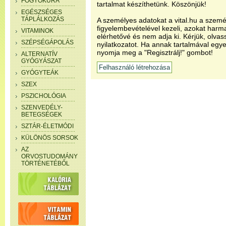
FOGYÓKÚRA
tartalmat készíthetünk. Köszönjük!
EGÉSZSÉGES
TÁPLÁLKOZÁS
A személyes adatokat a vital.hu a szemé
figyelembevételével kezeli, azokat har
VITAMINOK
elérhetővé és nem adja ki. Kérjük, olvas
SZÉPSÉGÁPOLÁS
nyilatkozatot. Ha annak tartalmával egye
nyomja meg a "Regisztrálj!" gombot!
ALTERNATÍV
GYÓGYÁSZAT
GYÓGYTEÁK
SZEX
PSZICHOLÓGIA
SZENVEDÉLY-
BETEGSÉGEK
SZTÁR-ÉLETMÓDI
KÜLÖNÖS SORSOK
AZ
ORVOSTUDOMÁNY
TÖRTÉNETÉBŐL