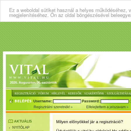
Ez a weboldal sütiket használ a helyes működéséhez, v
megjelenítéséhez. Ön az oldal böngészésével beleegye
2026. Augusztus 06. csütörtök
:
:
:
:
:
REGISZTRÁCIÓ
FÓRUM
HÍRLEVÉL
KERESŐK
SZAKÉRTŐINK
SZOLGÁLTATÁSA
Username:
Password:
Regisztrálni szeretnék!
Elfelejtettem a jelszavam
AKTUÁLIS
Milyen előnyökkel jár a regisztráció?
NYITÓLAP