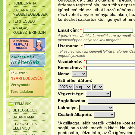
Üdvözöljük a vital.hu oldalain! Ha eddi
HOMEOPÁTIA
érdemes regisztrálnia, mert több népsze
igénybevételéhez juthat hozzá néhány ada
DAGANATOS
részt vehet a nyereményjátékainkon, ho
MEGBETEGEDÉSEK
kérdezhet szakértőinktől, igényelhet hírl
TERHESSÉG
A MAGAS
Email cím:
*
KOLESZTERINSZINT
A jelszó és további információk erre az email 
mindenképpen helyesen kell megadni.
Username:
*
Teljes név vagy az igényelt felhasználónév. C
engedélyezettek.
Vezetéknév:
*
Keresztnév:
*
Neme:
NYÁRI EGÉSZSÉG
Születési dátum:
Vérnyomás
Térdfájdalom
Végzettsége:
Foglalkozása:
TÉMÁINK
Lakhelye:
BETEGSÉGEK
Családi állapota:
BABA-MAMA
*A csillaggal jelölt mezők kitöltése köt
EGÉSZSÉGES
segíti, ha a többi mezőt is kitölti. Ha j
ÉLETMÓD
pontosabb, célzottabb, az Ön igényeine