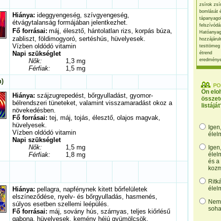
zsírok zsí
bomlását 
Hiánya:
ideggyengeség, szívgyengeség,
tápanyago
étvágytalanság formájában jelentkezhet.
felszívódá
Fő forrásai:
máj, élesztő, hántolatlan rizs, korpás búza,
Hatóanyag
zabliszt, földimogyoró, sertéshús, hüvelyesek.
hozzájárul
Vízben oldódó vitamin
testtömeg
Napi szükséglet
étrend
Nők:
1,3 mg
eredmény
Férfiak:
1,5 mg
n)
PO
Ön elo
Hiánya:
szájzugrepedést, bőrgyulladást, gyomor-
összet
bélrendszeri tüneteket, valamint visszamaradást okoz a
listáját
növekedésben.
Fő forrásai:
tej, máj, tojás, élesztő, olajos magvak,
hüvelyesek.
Igen
Vízben oldódó vitamin
élel
Napi szükséglet
Nők:
1,5 mg
Igen
Férfiak:
1,8 mg
élel
és a
kozm
Ritk
élel
Hiánya:
pellagra, napfénynek kitett bőrfelületek
elszíneződése, nyelv- és bőrgyulladás, hasmenés,
Nem,
súlyos esetben szellemi leépülés.
soha
Fő forrásai:
máj, sovány hús, szárnyas, teljes kiőrlésű
gabona, hüvelyesek, kemény héjú gyümölcsök,