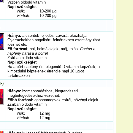
Vízben oldódó vitamin
Napi szükséglet
Nők:
10-200 µg
Férfiak:
10-200 µg
)
Hiánya:
a csontok fejlődési zavarát okozhatja.
Gyermekekben angolkórt, felnőttekben csontlágyulást
idézhet elő.
Fő forrásai:
hal, halmájolajok, máj, tojás.
Fontos a
napfény hatása a bőrre!
Zsírban oldódó vitamin
Napi szükséglet
Ha a bőrt napfény éri, elegendő D-vitamin képződik; a
kimozdulni képtelenek étrendje napi 10 µg-ot
tartalmazzon
k)
Hiánya:
izomsorvadáshoz, idegrendszeri
megbetegedésekhez vezethet.
Főbb forrásai:
gabonamagvak csírái, növényi olajok.
Zsírban oldódó vitamin
Napi szükséglet
Nők:
12 mg
Férfiak:
12 mg