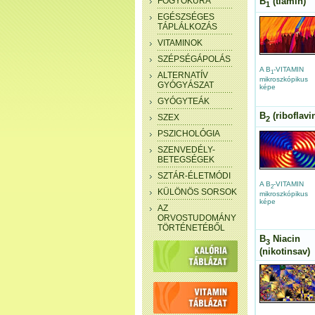
FOGYÓKÚRA
B
(tiamin)
1
EGÉSZSÉGES
TÁPLÁLKOZÁS
VITAMINOK
SZÉPSÉGÁPOLÁS
A B
-VITAMIN
1
ALTERNATÍV
mikroszkópikus
GYÓGYÁSZAT
képe
GYÓGYTEÁK
B
(riboflavi
SZEX
2
PSZICHOLÓGIA
SZENVEDÉLY-
BETEGSÉGEK
SZTÁR-ÉLETMÓDI
A B
-VITAMIN
2
KÜLÖNÖS SORSOK
mikroszkópikus
képe
AZ
ORVOSTUDOMÁNY
TÖRTÉNETÉBŐL
B
Niacin
3
(nikotinsav)