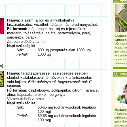
Ajánl
Hiánya:
a szem, a bőr és a nyálkahártya
kiszáradásához vezethet, látásromlást eredményezhet.
Fő forrásai:
máj, tengeri hal, tej és tejtermékek,
margarin, tojássárgája, saláta, petrezselyem, paraj,
Csaláno
sárgarépa, barack.
sampon
Zsírban oldódó vitamin
Már nagya
Napi szükséglet
tudták, ho
Nők:
800 µg (szoptatás alatt 1300 µg)
gyorsabban
Férfiak
1000 µg
:
fényesebb
csalán csö
zsírosságá
v)
Hiánya:
fáradtságérzéssel, szélsőséges esetben
Vital 
skorbut kialakulásával jár, növekszik a fertőzésekre
való hajlam.
Erős dohányosok fogyasszanak sok C-
vitamint!
Fő forrásai:
csipkebogyó, zöldpaprika, citrom, narancs,
alma, káposzta, brokkoli, burgonya.
Vízben oldódó vitamin
Napi szükséglet
Nők:
60-65 mg (dohányosoknak legalább
Haslapos
100 mg)
A legillat
Férfiak:
60-65 mg (dohányosoknak legalább
legízletes
100 mg)
gyógyfűve
együttesen