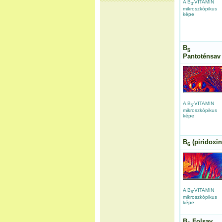
A B
-VITAMIN
3
mikroszkópikus
képe
B
5
Pantoténsav
A B
-VITAMIN
5
mikroszkópikus
képe
B
(piridoxin
6
A B
-VITAMIN
6
mikroszkópikus
képe
B
Folsav