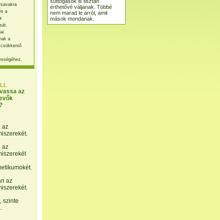
suttogások is tisztán
rsavakra
érthetővé váljanak. Többé
és a
nem marad le arról, amit
mások mondanak.
k
sát.
ai
nak a
 csökkentő
ességéhez.
LL
lvassa az
evők
?
, az
miszerekét.
, az
miszerekét
etikumokét.
án az
miszerekét.
 szinte
.