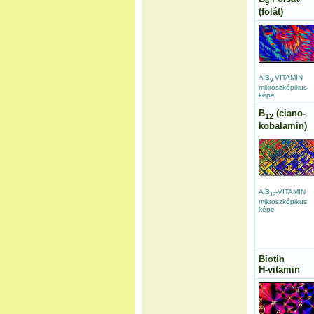
9
(folát)
A B
-VITAMIN
9
mikroszkópikus
képe
B
(ciano-
12
kobalamin)
A B
-VITAMIN
12
mikroszkópikus
képe
Biotin
H-vitamin