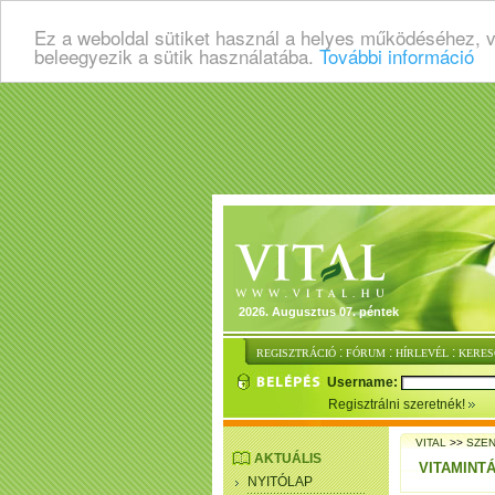
Ez a weboldal sütiket használ a helyes működéséhez, 
beleegyezik a sütik használatába.
További információ
2026. Augusztus 07. péntek
:
:
:
REGISZTRÁCIÓ
FÓRUM
HÍRLEVÉL
KERES
Username:
Regisztrálni szeretnék!
VITAL
>>
SZE
AKTUÁLIS
VITAMINT
NYITÓLAP