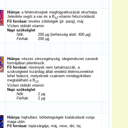
Hiánya:
a fehérvérsejtek megfogyatkozását okozhatja.
Jelenléte segíti a vas és a B
-vitamin felszívódását.
12
Fő forrásai:
leveles zöldségek (pl. paraj), máj.
Vízben oldódó vitamin
Napi szükséglet
Nők:
200 µg (terhesség alatt: 400 µg)
Férfiak:
200 µg
Hiánya:
vészes vérszegénység, idegrendszeri zavarok
formájában jelentkezik.
Fő forrásai:
növények nem tartalmazzák, a
szükségletet kizárólag állati eredetű élelmiszerekkel
lehet fedezni, melyeknek csaknem mindegyikében
megtalálható a B
.
12
Vízben oldódó vitamin
Napi szükséglet
Nők:
2 µg
Férfiak:
2 µg
Hiánya:
hajhullást, bőrbetegségek kialakulását vonja
maga után.
Fő forrásai:
tojássárgája, máj, vese, dió, tej.