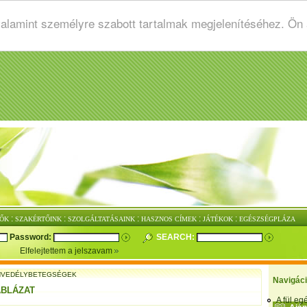
valamint személyre szabott tartalmak megjelenítéséhez. Ön
:
:
:
:
:
ŐK
SZAKÉRTŐINK
SZOLGÁLTATÁSAINK
HASZNOS CÍMEK
JÁTÉKOK
EGÉSZSÉGPLÁZA
Password:
SEARCH:
Elfelejtettem a jelszavam
NVEDÉLYBETEGSÉGEK
Navigác
ÁBLÁZAT
A fül e