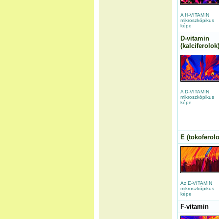
A H-VITAMIN
mikroszkópikus
képe
D-vitamin
(kalciferolok
A D-VITAMIN
mikroszkópikus
képe
E (tokoferolo
Az E-VITAMIN
mikroszkópikus
képe
F-vitamin