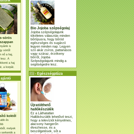
atunk
Bio Jojoba szépségolaj
Jojoba szépségolajunk
tökéletes választás minden
s-sörös
bőrtípusra, hogy bőröd
szappan
egészséges és sugárzó
legyen minden nap. Legyen
nyáink is
szó akár zsíros, pattanásos
gy sörtől
vagy száraz, érzékeny
 nő a haj,
bőrről, Jojoba
 lesz. A
Szépségolajunk mindig a
kkenti a haj
segítségedre lesz.
t, a korpát.
- Egészségpláza
ajánlatunk -
ajánló
Újratölthető
hallókészülék
Ez a Láthatatlan
ító koktél
Hallókészülék lehetővé teszi,
hogy a televíziót kényelmes,
osabb és
alacsony hangerőn
ebb
élvezhesse, és a
kből, melyek
beszélgetések, sőt a
 serkentik a