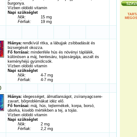
burgonya.
Vízben oldódó vitamin
Napi szükséglet
TART
Nők:
15 mg
MEGOS
Férfiak:
19 mg
Hiánya:
rendkívül ritka, a lábujjak zsibbadását és
bizsergését okozza.
Fő forrásai:
mindenféle hús és növényi táplálék,
különösen a máj, hentesáru, tojássárgája, aszalt és
keményhéjú gyümölcsök.
Vízben oldódó vitamin
Napi szükséglet
Nők:
4-7 mg
Férfiak:
4-7 mg
)
Hiánya:
idegességet, álmatlanságot, zsíranyagcsere-
zavart, bőrproblémákat idéz elő.
Fő forrásai:
máj, hús, tejtermékek, korpa, borsó,
uborka, kisebb mértékben a tej, a tojás.
Vízben oldódó vitamin
Napi szükséglet
Nők:
2 mg
Férfiak:
2,2 mg