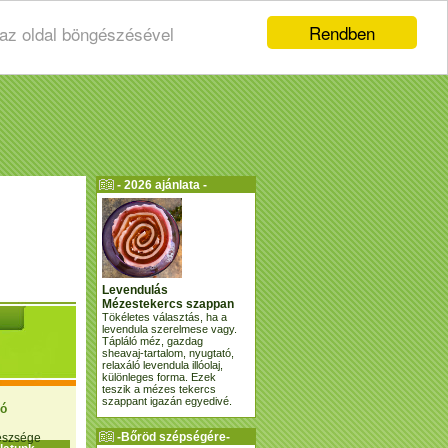
Rendben
 az oldal böngészésével
- 2026 ajánlata -
Levendulás
Mézestekercs szappan
Tökéletes választás, ha a
levendula szerelmese vagy.
Tápláló méz, gazdag
sheavaj-tartalom, nyugtató,
relaxáló levendula illóolaj,
különleges forma. Ezek
teszik a mézes tekercs
szappant igazán egyedivé.
ió
-Bőröd szépségére-
gészsége