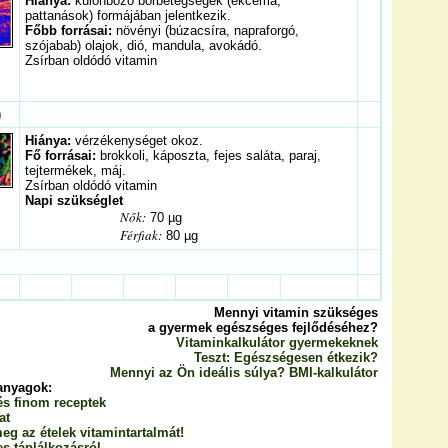
Hiánya:
különböző bőrbetegségek (ekcéma,
pattanások) formájában jelentkezik.
Főbb forrásai:
növényi (búzacsíra, napraforgó,
szójabab) olajok, dió, mandula, avokádó.
Zsírban oldódó vitamin
)
Hiánya:
vérzékenységet okoz.
Fő forrásai:
brokkoli, káposzta, fejes saláta, paraj,
tejtermékek, máj.
Zsírban oldódó vitamin
Napi szükséglet
Nők:
70 µg
Férfiak:
80 µg
Mennyi vitamin szükséges
a gyermek egészséges fejlődéséhez?
Vitaminkalkulátor gyermekeknek
Teszt: Egészségesen étkezik?
Mennyi az Ön ideális súlya? BMI-kalkulátor
anyagok:
s finom receptek
at
eg az ételek vitamintartalmát!
s táplálkozásról