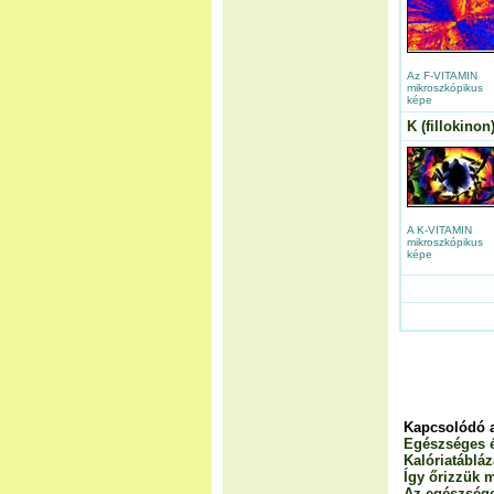
Az F-VITAMIN
mikroszkópikus
képe
K (fillokinon
A K-VITAMIN
mikroszkópikus
képe
Kapcsolódó 
Egészséges é
Kalóriatábláz
Így őrizzük m
Az egészsége