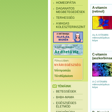
HOMEOPÁTIA
A-vitamin
DAGANATOS
(retinol)
MEGBETEGEDÉSEK
TERHESSÉG
A MAGAS
KOLESZTERINSZINT
Az A-VITAMIN
mikroszkópikus
képe
C-vitamin
(aszkorbinsa
NYÁRI EGÉSZSÉG
Vérnyomás
Térdfájdalom
A C-VITAMIN
mikroszkópikus
TÉMÁINK
képe
BETEGSÉGEK
BABA-MAMA
EGÉSZSÉGES
ÉLETMÓD