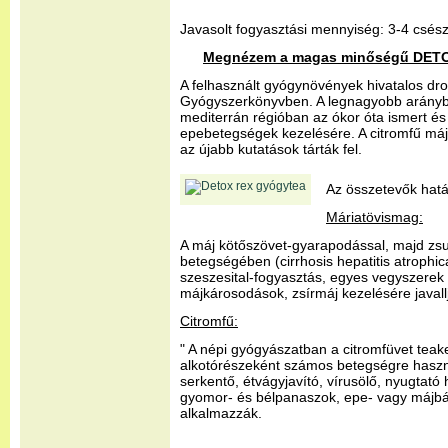
Javasolt fogyasztási mennyiség: 3-4 csés
Megnézem a magas minőségű DETOX
A felhasznált gyógynövények hivatalos dro
Gyógyszerkönyvben. A legnagyobb arányba
mediterrán régióban az ókor óta ismert és
epebetegségek kezelésére. A citromfű máj
az újabb kutatások tárták fel.
Az összetevők hatá
Máriatövismag:
A máj kötőszövet-gyarapodással, majd zsu
betegségében (cirrhosis hepatitis atrophic
szeszesital-fogyasztás, egyes vegyszerek
májkárosodások, zsírmáj kezelésére javall
Citromfű:
" A népi gyógyászatban a citromfüvet teak
alkotórészeként számos betegségre haszn
serkentő, étvágyjavító, vírusölő, nyugtató 
gyomor- és bélpanaszok, epe- vagy májb
alkalmazzák.