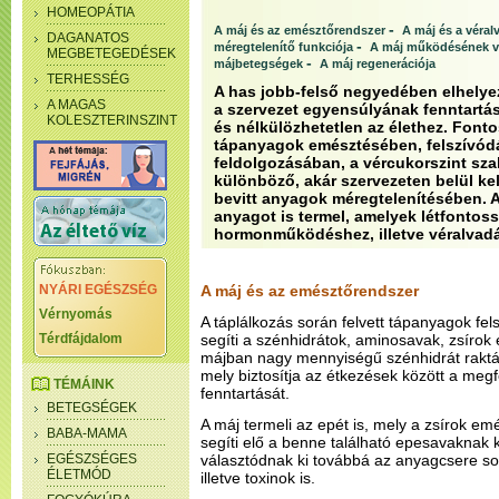
HOMEOPÁTIA
-
A máj és az emésztőrendszer
A máj és a véral
DAGANATOS
-
méregtelenítő funkciója
A máj működésének v
MEGBETEGEDÉSEK
-
májbetegségek
A máj regenerációja
TERHESSÉG
A has jobb-felső negyedében elhely
A MAGAS
a szervezet egyensúlyának fenntartá
KOLESZTERINSZINT
és nélkülözhetetlen az élethez. Fonto
tápanyagok emésztésében, felszívód
feldolgozásában, a vércukorszint sza
különböző, akár szervezeten belül kel
bevitt anyagok méregtelenítésében. 
anyagot is termel, amelyek létfontos
hormonműködéshez, illetve véralvad
NYÁRI EGÉSZSÉG
A máj és az emésztőrendszer
Vérnyomás
A táplálkozás során felvett tápanyagok fe
Térdfájdalom
segíti a szénhidrátok, aminosavak, zsírok 
májban nagy mennyiségű szénhidrát raktá
mely biztosítja az étkezések között a megf
TÉMÁINK
fenntartását.
BETEGSÉGEK
A máj termeli az epét is, mely a zsírok em
BABA-MAMA
segíti elő a benne található epesavaknak
EGÉSZSÉGES
választódnak ki továbbá az anyagcsere s
ÉLETMÓD
illetve toxinok is.