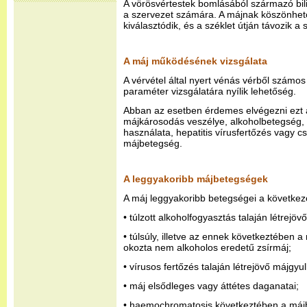
A vörösvértestek bomlásából származó bil
a szervezet számára. A májnak köszönhetőe
kiválasztódik, és a széklet útján távozik a 
A máj működésének vizsgálata
A vérvétel által nyert vénás vérből számo
paraméter vizsgálatára nyílik lehetőség.
Abban az esetben érdemes elvégezni ezt a 
májkárosodás veszélye, alkoholbetegség,
használata, hepatitis vírusfertőzés vagy 
májbetegség.
A leggyakoribb májbetegségek
A máj leggyakoribb betegségei a következ
• túlzott alkoholfogyasztás talaján létrejö
• túlsúly, illetve az ennek következtében 
okozta nem alkoholos eredetű zsírmáj;
• vírusos fertőzés talaján létrejövő májgyu
• máj elsődleges vagy áttétes daganatai;
• haemochromatosis következtében a májba