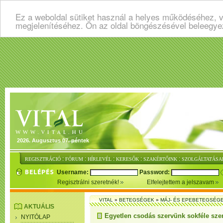
Ez a weboldal sütiket használ a helyes működéséhez, v
megjelenítéséhez. Ön az oldal böngészésével beleegye
2026. Augusztus 07. péntek
:
:
:
:
:
REGISZTRÁCIÓ
FÓRUM
HÍRLEVÉL
KERESŐK
SZAKÉRTŐINK
SZOLGÁLTATÁSA
Username:
Password:
Regisztrálni szeretnék!
Elfelejtettem a jelszavam
VITAL
»
BETEGSÉGEK
»
MÁJ- ÉS EPEBETEGSÉG
AKTUÁLIS
Egyetlen csodás szervünk sokféle sz
NYITÓLAP