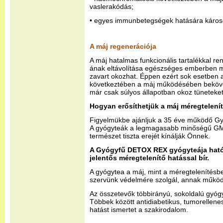
vaslerakódás;
• egyes immunbetegségek hatására káros
A máj regenerációja
A máj hatalmas funkcionális tartalékkal re
ának eltávolítása egészséges emberben 
zavart okozhat. Éppen ezért sok esetben
következtében a máj működésében beköve
már csak súlyos állapotban okoz tüneteket
Hogyan erősíthetjük a máj méregtelenít
Figyelmükbe ajánljuk a 35 éve működő Gyóg
A gyógyteák a legmagasabb minőségű GM
természet tiszta erejét kínálják Önnek.
A Gyógyfű DETOX REX gyógyteája hat
jelentős méregtelenítő hatással bír.
A gyógytea a máj, mint a méregtelenítésbe
szervünk védelmére szolgál, annak működ
Az összetevők többirányú, sokoldalú gyóg
Többek között antidiabetikus, tumorellenes
hatást ismertet a szakirodalom.