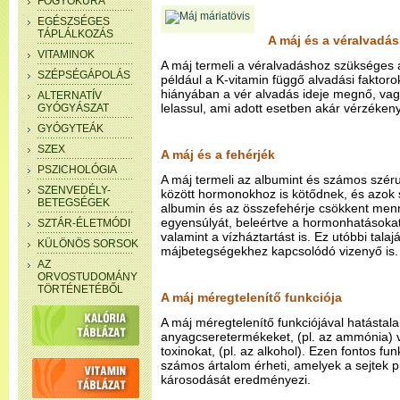
FOGYÓKÚRA
EGÉSZSÉGES
TÁPLÁLKOZÁS
A máj és a véralvadás
VITAMINOK
A máj termeli a véralvadáshoz szükséges a
SZÉPSÉGÁPOLÁS
például a K-vitamin függő alvadási faktorok
hiányában a vér alvadás ideje megnő, vag
ALTERNATÍV
lelassul, ami adott esetben akár vérzéken
GYÓGYÁSZAT
GYÓGYTEÁK
SZEX
A máj és a fehérjék
PSZICHOLÓGIA
A máj termeli az albumint és számos széru
SZENVEDÉLY-
között hormonokhoz is kötődnek, és azok 
BETEGSÉGEK
albumin és az összefehérje csökkent menn
egyensúlyát, beleértve a hormonhatásoka
SZTÁR-ÉLETMÓDI
valamint a vízháztartást is. Ez utóbbi talaj
KÜLÖNÖS SORSOK
májbetegségekhez kapcsolódó vizenyő is.
AZ
ORVOSTUDOMÁNY
TÖRTÉNETÉBŐL
A máj méregtelenítő funkciója
A máj méregtelenítő funkciójával hatástala
anyagcseretermékeket, (pl. az ammónia) va
toxinokat, (pl. az alkohol). Ezen fontos fu
számos ártalom érheti, amelyek a sejtek p
károsodását eredményezi.