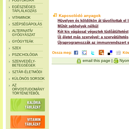
FOGYÓKÚRA
EGÉSZSÉGES
TÁPLÁLKOZÁS
Kapcsolódó anyagok
VITAMINOK
Hüvelyen és köldökön át távolítottak el 
SZÉPSÉGÁPOLÁS
Műtét sebhelyek nélkül
ALTERNATÍV
Két kis vágással végeztek tüdőátültetést
GYÓGYÁSZAT
Új életet más szervével: a szervátültetés
GYÓGYTEÁK
Újraprogramozzák az immunrendszert sz
SZEX
Ossza meg:
Köv
PSZICHOLÓGIA
email this page
|
Nyom
SZENVEDÉLY-
BETEGSÉGEK
SZTÁR-ÉLETMÓDI
KÜLÖNÖS SORSOK
AZ
ORVOSTUDOMÁNY
TÖRTÉNETÉBŐL