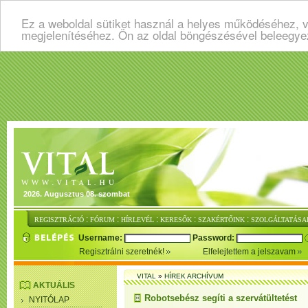
Ez a weboldal sütiket használ a helyes működéséhez, v
megjelenítéséhez. Ön az oldal böngészésével beleegye
2026. Augusztus 08. szombat
:
:
:
:
:
REGISZTRÁCIÓ
FÓRUM
HÍRLEVÉL
KERESŐK
SZAKÉRTŐINK
SZOLGÁLTATÁSA
Username:
Password:
Regisztrálni szeretnék!
Elfelejtettem a jelszavam
VITAL
»
HÍREK ARCHÍVUM
AKTUÁLIS
Robotsebész segíti a szervátültetést
NYITÓLAP