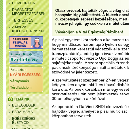
HOMEOPÁTIA
DAGANATOS
Olasz orvosok hajtották végre a világ el
MEGBETEGEDÉSEK
hasnyálmirigy-átültetését. A hi-tech operác
cukorbetegek sebészi kezelésében, mert
TERHESSÉG
invazív jellegű, így csökken a műtét ut
A MAGAS
KOLESZTERINSZINT
Vásároljon a Vital EgészségPlázában!
A pisai egyetemi kórházban alkalmazott ro
hogy mindössze három apró lyukon és egy
bemetszésen keresztül végezzék el a szerv
transzplantációja eddig igen invazív műté
a műtéti csoportot vezető Ugo Boggi az es
sajtótájékoztatón. A szerv speciális érren
páciensek törékenysége miatt a műtétek fe
szövődmény jelentkezett.
NYÁRI EGÉSZSÉG
A szervátültetést szeptember 27-én végezt
Vérnyomás
kétgyerekes anyán, aki 1-es típusú diabé
Térdfájdalom
kora óta. A nőnek korábban már egy vesetra
szervátültetés után nem jelentkeztek szö
30-án elhagyhatta a kórházat.
TÉMÁINK
BETEGSÉGEK
Az operációt a Da Vinci SHDI elnevezésű 
hajtották végre, amelyet a pisai multidiszci
BABA-MAMA
központban terveztek.
EGÉSZSÉGES
ÉLETMÓD