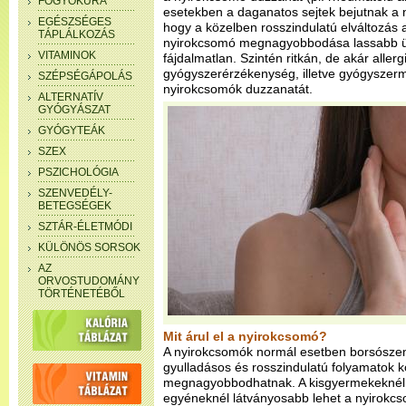
FOGYÓKÚRA
esetekben a daganatos sejtek bejutnak a ny
EGÉSZSÉGES
hogy a közelben rosszindulatú elváltozás al
TÁPLÁLKOZÁS
nyirokcsomó megnagyobbodása lassabb ü
VITAMINOK
fájdalmatlan. Szintén ritkán, de akár allerg
gyógyszerérzékenység, illetve gyógyszerme
SZÉPSÉGÁPOLÁS
nyirokcsomók duzzanatát.
ALTERNATÍV
GYÓGYÁSZAT
GYÓGYTEÁK
SZEX
PSZICHOLÓGIA
SZENVEDÉLY-
BETEGSÉGEK
SZTÁR-ÉLETMÓDI
KÜLÖNÖS SORSOK
AZ
ORVOSTUDOMÁNY
TÖRTÉNETÉBŐL
Mit árul el a nyirokcsomó?
A nyirokcsomók normál esetben borsósze
gyulladásos és rosszindulatú folyamatok
megnagyobbodhatnak. A kisgyermekeknél 
egyéneknél látványosabb lehet a nyirokc