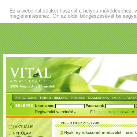
Ez a weboldal sütiket használ a helyes működéséhez, v
megjelenítéséhez. Ön az oldal böngészésével beleegye
2026. Augusztus 07. péntek
:
:
:
:
:
REGISZTRÁCIÓ
FÓRUM
HÍRLEVÉL
KERESŐK
SZAKÉRTŐINK
SZOLGÁLTATÁSA
Username:
Password:
Regisztrálni szeretnék!
Elfelejtettem a jelszavam
VITAL
»
HÍREK ARCHÍVUM
AKTUÁLIS
Nyaki nyirokcsomó-mintavétel – erre 
NYITÓLAP