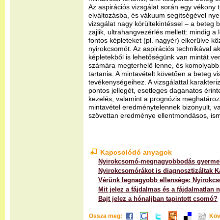
Az aspirációs vizsgálat során egy vékony 
elváltozásba, és vákuum segítségével nyer
vizsgálat nagy körültekintéssel – a beteg b
zajlik, ultrahangvezérlés mellett: mindig a
fontos képleteket (pl. nagyér) elkerülve k
nyirokcsomót. Az aspirációs technikával 
képletekből is lehetőségünk van mintát ve
számára megterhelő lenne, és komolyabb 
tartania. A mintavételt követően a beteg v
tevékenységeihez. A vizsgálattal karakteri
pontos jellegét, esetleges daganatos érint
kezelés, valamint a prognózis meghatáro
mintavétel eredménytelennek bizonyult, va
szövettan eredménye ellentmondásos, ismé
Kapcsolódó anyagok
Nyirokcsomó-megnagyobbodás gyerme
Nyirokcsomórákot is diagnosztizáltak 
Vérünk legnagyobb ellensége: Nyirokc
Mit jelez a fájdalmas és a fájdalmatl
Bajt jelez a hónaljban tapintott csomó?
Ossza meg:
Köv