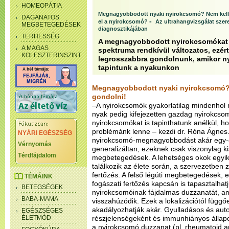
HOMEOPÁTIA
Megnagyobbodott nyaki nyirokcsomó? Nem kell 
DAGANATOS
-
el a nyirokcsomó?
Az ultrahangvizsgálat sze
MEGBETEGEDÉSEK
diagnosztikájában
TERHESSÉG
A megnagyobbodott nyirokcsomókat 
A MAGAS
spektruma rendkívül változatos, ezért
KOLESZTERINSZINT
legrosszabbra gondolnunk, amikor n
tapintunk a nyakunkon
Megnagyobbodott nyaki nyirokcsomó? 
gondolni!
–A nyirokcsomók gyakorlatilag mindenhol 
nyak pedig kifejezetten gazdag nyirokcs
nyirokcsomókat is tapinthatunk anélkül, h
problémánk lenne – kezdi dr. Róna Ágnes
NYÁRI EGÉSZSÉG
nyirokcsomó-megnagyobbodást akár egy-e
Vérnyomás
generalizáltan, ezeknek csak viszonylag ki
Térdfájdalom
megbetegedések. A lehetséges okok egyike
találkozik az élete során, a szervezetben z
fertőzés. A felső légúti megbetegedések, 
TÉMÁINK
fogászati fertőzés kapcsán is tapasztalhatj
BETEGSÉGEK
nyirokcsomóinak fájdalmas duzzanatát, am
BABA-MAMA
visszahúzódik. Ezek a lokalizációtól függőe
akadályozhatják akár. Gyulladásos és au
EGÉSZSÉGES
ÉLETMÓD
részjelenségeként és immunhiányos állapo
a nyirokcsomó duzzanat (pl. rheumatoid ar