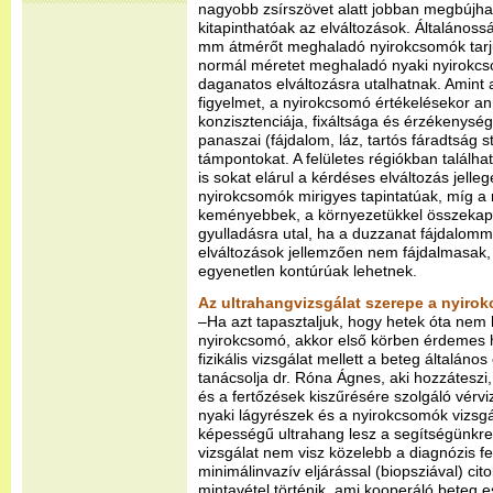
nagyobb zsírszövet alatt jobban megbújh
kitapinthatóak az elváltozások. Általáno
mm átmérőt meghaladó nyirokcsomók tarjuk
normál méretet meghaladó nyaki nyirokcs
daganatos elváltozásra utalhatnak. Amint 
figyelmet, a nyirokcsomó értékelésekor an
konzisztenciája, fixáltsága és érzékenység
panaszai (fájdalom, láz, tartós fáradtság st
támpontokat. A felületes régiókban találha
is sokat elárul a kérdéses elváltozás jelleg
nyirokcsomók mirigyes tapintatúak, míg a
keményebbek, a környezetükkel összekapa
gyulladásra utal, ha a duzzanat fájdalomm
elváltozások jellemzően nem fájdalmasak, 
egyenetlen kontúrúak lehetnek.
Az ultrahangvizsgálat szerepe a nyiro
–Ha azt tapasztaljuk, hogy hetek óta nem
nyirokcsomó, akkor első körben érdemes h
fizikális vizsgálat mellett a beteg általános
tanácsolja dr. Róna Ágnes, aki hozzáteszi
és a fertőzések kiszűrésére szolgáló vérvi
nyaki lágyrészek és a nyirokcsomók vizsg
képességű ultrahang lesz a segítségünkr
vizsgálat nem visz közelebb a diagnózis fe
minimálinvazív eljárással (biopsziával) cito
mintavétel történik, ami kooperáló beteg e