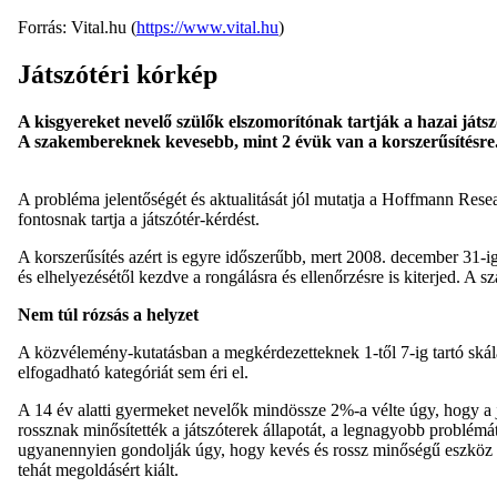
Forrás: Vital.hu (
https://www.vital.hu
)
Játszótéri kórkép
A kisgyereket nevelő szülők elszomorítónak tartják a hazai játsz
A szakembereknek kevesebb, mint 2 évük van a korszerűsítésre
A probléma jelentőségét és aktualitását jól mutatja a Hoffmann Res
fontosnak tartja a játszótér-kérdést.
A korszerűsítés azért is egyre időszerűbb, mert 2008. december 31-ig 
és elhelyezésétől kezdve a rongálásra és ellenőrzésre is kiterjed. A s
Nem túl rózsás a helyzet
A közvélemény-kutatásban a megkérdezetteknek 1-től 7-ig tartó skálán
elfogadható kategóriát sem éri el.
A 14 év alatti gyermeket nevelők mindössze 2%-a vélte úgy, hogy a 
rossznak minősítették a játszóterek állapotát, a legnagyobb problémá
ugyanennyien gondolják úgy, hogy kevés és rossz minőségű eszköz ál
tehát megoldásért kiált.