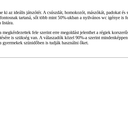
e ki az ideális játszótér. A csúszdát, homokozót, mászókát, padokat és
 fontosnak tartaná, sőt több mint 50%-ukban a nyilvános wc igénye is f
listára.
 a megkérdezettek fele szerint erre megoldást jelenthet a régiek korsze
ítésére is szükség van. A válaszadók közel 90%-a szerint mindenképpen k
s a gyermekek szünidőben is tudják használni őket.