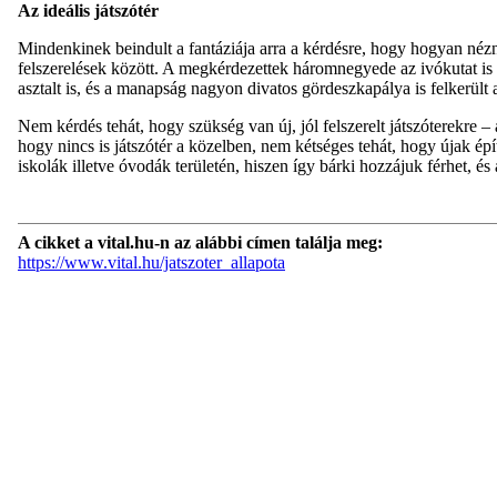
Az ideális játszótér
Mindenkinek beindult a fantáziája arra a kérdésre, hogy hogyan nézn
felszerelések között. A megkérdezettek háromnegyede az ivókutat is
asztalt is, és a manapság nagyon divatos gördeszkapálya is felkerült a 
Nem kérdés tehát, hogy szükség van új, jól felszerelt játszóterekre –
hogy nincs is játszótér a közelben, nem kétséges tehát, hogy újak ép
iskolák illetve óvodák területén, hiszen így bárki hozzájuk férhet, é
A cikket a vital.hu-n az alábbi címen találja meg:
https://www.vital.hu/jatszoter_allapota