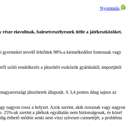
Nyomtatás
része elavultnak, balesetveszélyesnek ítélte a játékeszközöket.
luli gyermeket nevelő felnőttek 98%-a kiemelkedően fontosnak vagy
ől szóló rendelkezés a játszótéri eszközök gyártásától, importjától
agyarországi játszóterek állapotát. A 3,4 pontos átlag sajnos az
agy nagyon rossz a helyzet. Azok szerint, akik rossznak vagy nagyon
an. 25%-uk szerint a játékok egyáltalán nem biztonságosak, és közel
dig érthető módón senki nem viszi szívesen csemetéjét, a probléma