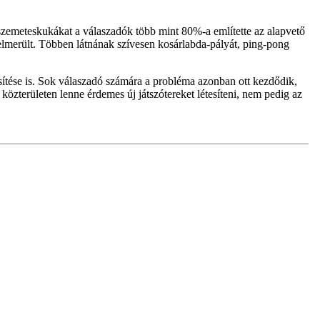
 szemeteskukákat a válaszadók több mint 80%-a említette az alapvető
elmerült. Többen látnának szívesen kosárlabda-pályát, ping-pong
rűsítése is. Sok válaszadó számára a probléma azonban ott kezdődik,
özterületen lenne érdemes új játszótereket létesíteni, nem pedig az