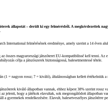
óterek állapotát – derült ki egy felmérésből. A megkérdezettek nagy 
.
earch International felmérésének eredménye, amely szerint a 14 éven a
az összes magyarországi játszóteret EU-kompatibilissé kell tenni. Az err
zabályozás célja a játszószerek biztonságossá, balesetmentessé tétele.
 (1 = nagyon rossz; 7 = kiváló), általánosságban kellett értékelniük a m
játszóterek kiváló állapotban vannak, ehhez képest 38% szerint rossz v
t az jelenti, hogy a játékok elavultak, sok megrongálódott állapotban v
l a gyermekek rendelkezésére. Elavult, balesetveszélyes játszótérre pe