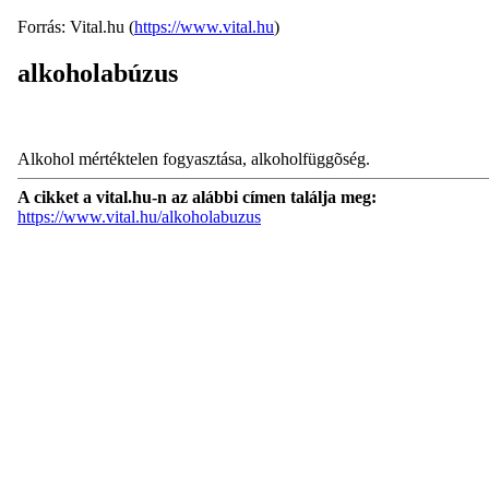
Forrás: Vital.hu (
https://www.vital.hu
)
alkoholabúzus
Alkohol mértéktelen fogyasztása, alkoholfüggõség.
A cikket a vital.hu-n az alábbi címen találja meg:
https://www.vital.hu/alkoholabuzus