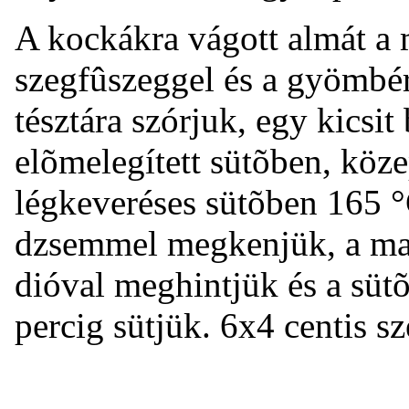
A kockákra vágott almát a m
szegfûszeggel és a gyömbér
tésztára szórjuk, egy kicsi
elõmelegített sütõben, köz
légkeveréses sütõben 165 °
dzsemmel megkenjük, a maz
dióval meghintjük és a sütõ
percig sütjük. 6x4 centis s