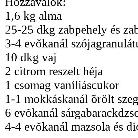
Hozzávalók:
1,6 kg alma
25-25 dkg zabpehely és za
3-4 evõkanál szójagranulá
10 dkg vaj
2 citrom reszelt héja
1 csomag vaníliáscukor
1-1 mokkáskanál õrölt sze
6 evõkanál sárgabarackdzs
4-4 evõkanál mazsola és di