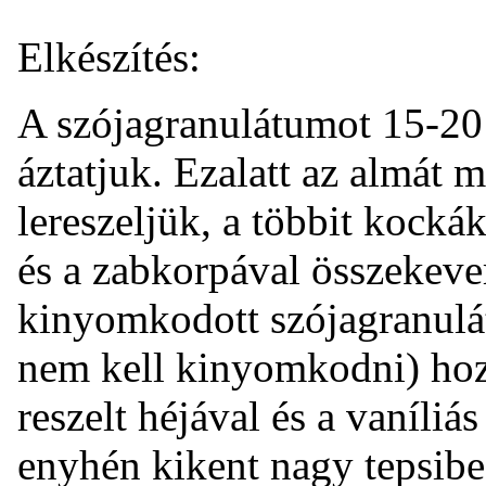
Elkészítés:
A szójagranulátumot 15-20 
áztatjuk. Ezalatt az almát
lereszeljük, a többit kocká
és a zabkorpával összekever
kinyomkodott szójagranulát
nem kell kinyomkodni) hoz
reszelt héjával és a vaníliá
enyhén kikent nagy tepsib