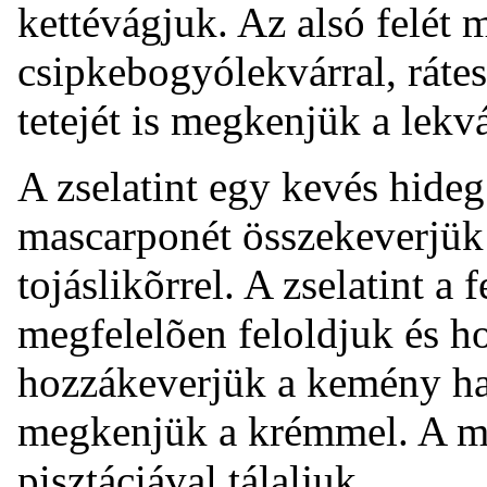
kettévágjuk. Az alsó felét
csipkebogyólekvárral, rátess
tetejét is megkenjük a lekvá
A zselatint egy kevés hide
mascarponét összekeverjük 
tojáslikõrrel. A zselatint a
megfelelõen feloldjuk és h
hozzákeverjük a kemény habb
megkenjük a krémmel. A mar
pisztáciával tálaljuk.