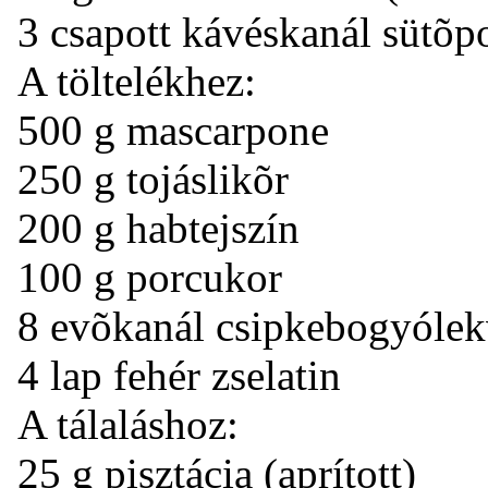
3 csapott kávéskanál sütõp
A töltelékhez:
500 g mascarpone
250 g tojáslikõr
200 g habtejszín
100 g porcukor
8 evõkanál csipkebogyólek
4 lap fehér zselatin
A tálaláshoz:
25 g pisztácia (aprított)