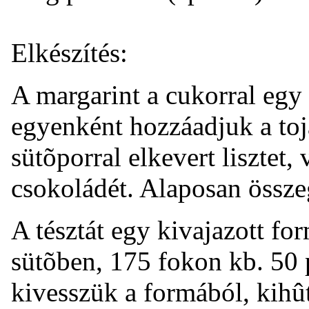
Elkészítés:
A margarint a cukorral egy
egyenként hozzáadjuk a tojá
sütõporral elkevert lisztet,
csokoládét. Alaposan össze
A tésztát egy kivajazott fo
sütõben, 175 fokon kb. 50 
kivesszük a formából, kihû