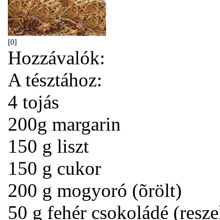
[0]
Hozzávalók:
A tésztához:
4 tojás
200g margarin
150 g liszt
150 g cukor
200 g mogyoró (õrölt)
50 g fehér csokoládé (resze