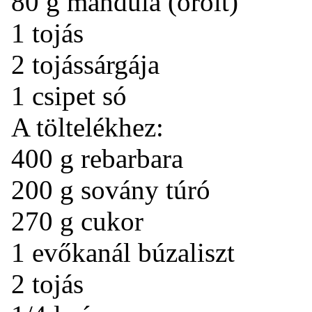
80 g mandula (őrölt)
1 tojás
2 tojássárgája
1 csipet só
A töltelékhez:
400 g rebarbara
200 g sovány túró
270 g cukor
1 evőkanál búzaliszt
2 tojás