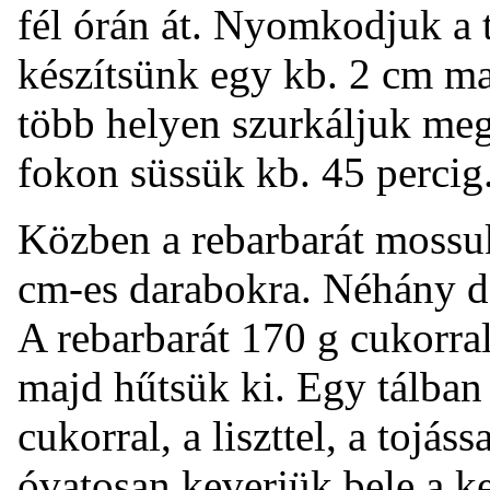
fél órán át. Nyomkodjuk a t
készítsünk egy kb. 2 cm mag
több helyen szurkáljuk meg
fokon süssük kb. 45 percig
Közben a rebarbarát mossuk 
cm-es darabokra. Néhány da
A rebarbarát 170 g cukorral 
majd hűtsük ki. Egy tálban 
cukorral, a liszttel, a tojáss
óvatosan keverjük bele a k