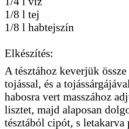
1/4 l víz
1/8 l tej
1/8 l habtejszín
Elkészítés:
A tésztához keverjük össze 
tojással, és a tojássárgájáv
habosra vert masszához adj
lisztet, majd alaposan dol
tésztából cipót, s letakarv