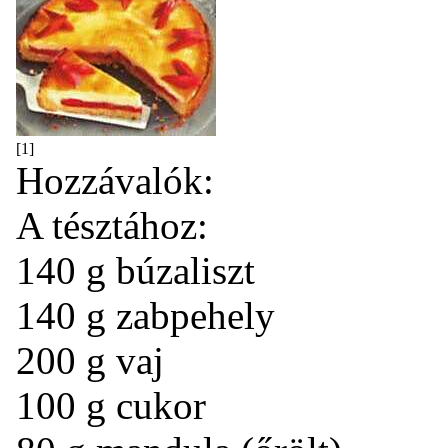
[1]
Hozzávalók:
A tésztához:
140 g búzaliszt
140 g zabpehely
200 g vaj
100 g cukor