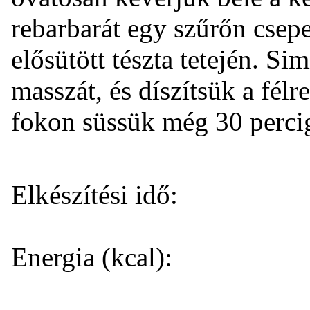
rebarbarát egy szűrőn csepe
elősütött tészta tetején. Si
masszát, és díszítsük a félr
fokon süssük még 30 perci
Elkészítési idő:
Energia (kcal):