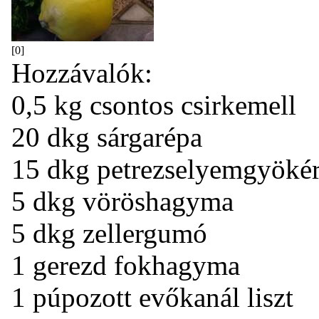
[0]
Hozzávalók:
0,5 kg csontos csirkemell
20 dkg sárgarépa
15 dkg petrezselyemgyöké
5 dkg vöröshagyma
5 dkg zellergumó
1 gerezd fokhagyma
1 púpozott evőkanál liszt