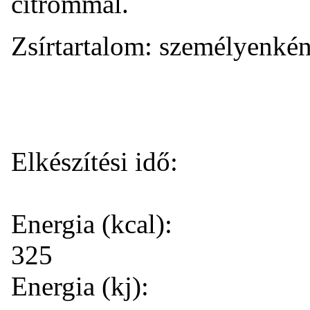
citrommal.
Zsírtartalom: személyenkén
Elkészítési idő:
Energia (kcal):
325
Energia (kj):