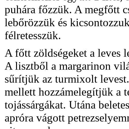
puhára főzzük. A megfőtt c
lebőrözzük és kicsontozzuk
félretesszük.
A főtt zöldségeket a leves 
A lisztből a margarinon vil
sűrítjük az turmixolt levest
mellett hozzámelegítjük a t
tojássárgákat. Utána belet
apróra vágott petrezselyemm