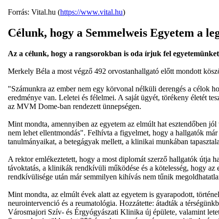
Forrás: Vital.hu (
https://www.vital.hu
)
Célunk, hogy a Semmelweis Egyetem a leg
Az a célunk, hogy a rangsorokban is oda írjuk fel egyetemünket, 
Merkely Béla a most végző 492 orvostanhallgató előtt mondott köszö
"Számunkra az ember nem egy körvonal nélküli derengés a célok homá
eredménye van. Leletei és félelmei. A saját ügyét, törékeny életét te
az MVM Dome-ban rendezett ünnepségen.
Mint mondta, amennyiben az egyetem az elmúlt hat esztendőben jól vé
nem lehet ellentmondás". Felhívta a figyelmet, hogy a hallgatók már
tanulmányaikat, a betegágyak mellett, a klinikai munkában tapasztala
A rektor emlékeztetett, hogy a most diplomát szerző hallgatók útja h
távoktatás, a klinikák rendkívüli működése és a kötelesség, hogy az
rendkívülisége után már semmilyen kihívás nem tűnik megoldhatatl
Mint mondta, az elmúlt évek alatt az egyetem is gyarapodott, történel
neurointervenció és a reumatológia. Hozzátette: átadták a térségünk
Városmajori Szív- és Érgyógyászati Klinika új épülete, valamint lete