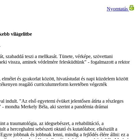
Nyomtatás
kebb világelitbe
.
, szabaddá teszi a mellkasát. Tünete, vérképe, szövettani
 neki vissza, aminek védelmére felesküdtünk" - fogalmazott a rektor
elmélet és gyakorlat között, hivatástudat és napi küzdelem között
 érzékenyen reagáló curriculumreform keretében végezték
l indult. "Az első egyetemi évüket jelentősen átírta a részleges
k" - mondta Merkely Béla, aki szerint a pandémia drámai
t a traumatológia, az idegsebészet, a rehabilitáció, a
 a herceghalmi sebészeti oktató és kutatólabor, elkészült a
gyre jobbnak és jobbnak lenni, mindig a fejlődés élére állni: ez a