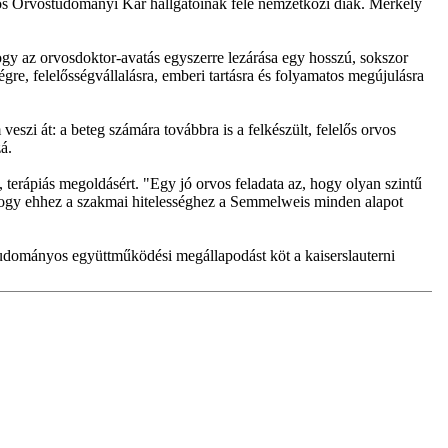
ános Orvostudományi Kar hallgatóinak fele nemzetközi diák. Merkely
y az orvosdoktor-avatás egyszerre lezárása egy hosszú, sokszor
re, felelősségvállalásra, emberi tartásra és folyamatos megújulásra
veszi át: a beteg számára továbbra is a felkészült, felelős orvos
á.
, terápiás megoldásért. "Egy jó orvos feladata az, hogy olyan szintű
e, hogy ehhez a szakmai hitelességhez a Semmelweis minden alapot
 tudományos együttműködési megállapodást köt a kaiserslauterni