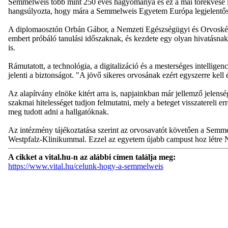
Semmelweis több mint 250 éves hagyománya és ez a mai törekvése is"
hangsúlyozta, hogy mára a Semmelweis Egyetem Európa legjelentős
A diplomaosztón Orbán Gábor, a Nemzeti Egészségügyi és Orvosképzé
embert próbáló tanulási időszaknak, és kezdete egy olyan hivatásnak
is.
Rámutatott, a technológia, a digitalizáció és a mesterséges intelligen
jelenti a biztonságot. "A jövő sikeres orvosának ezért egyszerre kel
Az alapítvány elnöke kitért arra is, napjainkban már jellemző jelensé
szakmai hitelességet tudjon felmutatni, mely a beteget visszatereli
meg tudott adni a hallgatóknak.
Az intézmény tájékoztatása szerint az orvosavatót követően a Semmel
Westpfalz-Klinikummal. Ezzel az egyetem újabb campust hoz létre
A cikket a vital.hu-n az alábbi címen találja meg:
https://www.vital.hu/celunk-hogy-a-semmelweis