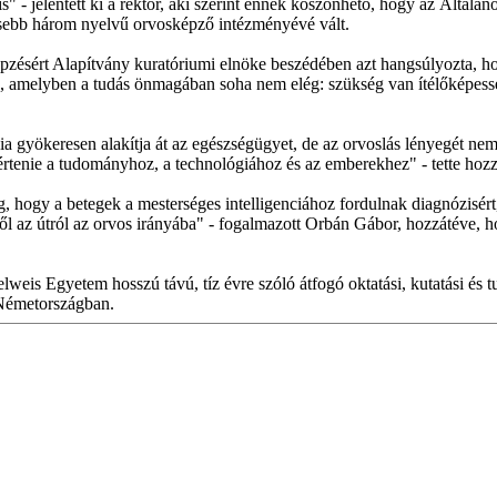
 - jelentett ki a rektor, aki szerint ennek köszönhető, hogy az Által
ebb három nyelvű orvosképző intézményévé vált.
sért Alapítvány kuratóriumi elnöke beszédében azt hangsúlyozta, hog
, amelyben a tudás önmagában soha nem elég: szükség van ítélőképesség
cia gyökeresen alakítja át az egészségügyet, de az orvoslás lényegét nem 
l értenie a tudományhoz, a technológiához és az emberekhez" - tette hozz
g, hogy a betegek a mesterséges intelligenciához fordulnak diagnózisért
 erről az útról az orvos irányába" - fogalmazott Orbán Gábor, hozzátév
weis Egyetem hosszú távú, tíz évre szóló átfogó oktatási, kutatási és
 Németországban.