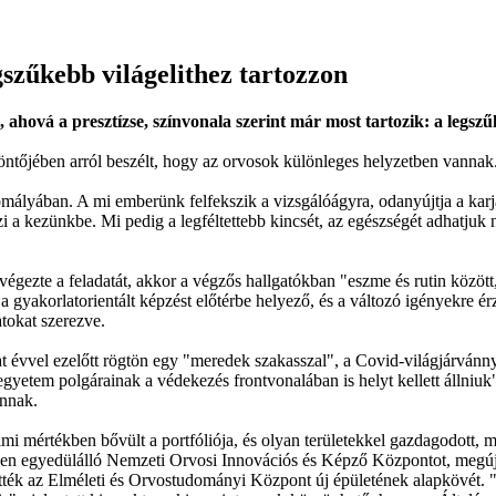
szűkebb világelithez tartozzon
ahová a presztízse, színvonala szerint már most tartozik: a legszű
ntőjében arról beszélt, hogy az orvosok különleges helyzetben vannak
lyában. A mi emberünk felfekszik a vizsgálóágyra, odanyújtja a karját
szi a kezünkbe. Mi pedig a legféltettebb kincsét, az egészségét adhatjuk
gezte a feladatát, akkor a végzős hallgatókban "eszme és rutin között, 
 a gyakorlatorientált képzést előtérbe helyező, és a változó igényekre
tokat szerezve.
at évvel ezelőtt rögtön egy "meredek szakasszal", a Covid-világjárvánnya
 egyetem polgárainak a védekezés frontvonalában is helyt kellett állniu
annak.
mi mértékben bővült a portfóliója, és olyan területekkel gazdagodott, min
ben egyedülálló Nemzeti Orvosi Innovációs és Képző Központot, megújult
tték az Elméleti és Orvostudományi Központ új épületének alapkövét. "E