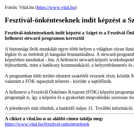
Forrás: Vital.hu (
https://www.vital.hu
)
Fesztivál-önkénteseknek indít képzést a Sz
Fesztivál-önkénteseknek indít képzést a Sziget és a Fesztivál Ön
hellonext steward programon keresztül
A biztonsági őrök munkáját egyre több helyen a világban olyan fiatal
légkör és az önfeledt jó hangulat fenntartásához. A steward-programb
képzésben tanultakat - írta. A hellonext steward-képzés workshopokból
fejleszthetik, mint a hatékony kommunikáció, a helyzetfelismerés és 
A programban több terület elismert szakértői vesznek részt, köztük M
valamint a FÖK tapasztalt trénerei - közölte a sajtófőnök.
A hellonext a Fesztivál Önkéntes Központ (FÖK) képzési programja, 
programját is, így a képzési és a gyakorlati megvalósítás szorosan ös
A jelentkezés már elindult, a határidő május 31. További információ, 
A cikket a vital.hu-n az alábbi címen találja meg:
https://www.vital.hu/fesztival-onkenteseknek