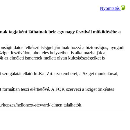
Nyomtatás
tának tagjaként láthatnak bele egy nagy fesztivál működésébe a
ztonságtudatos felkészültséggel járulnak hozzá a biztonságos, nyugodt
iget fesztiválon, ahol éles helyzetben is alkalmazhatják a
k az elméleti ismeretek mellett olyan kulcskészségeiket is
szolgálatát ellátó In-Kal Zrt. szakemberei, a Sziget munkatársai,
t formában teszi elérhetővé. A FÖK szervezi a Sziget önkéntes
hu/kepzes/hellonext-steward/ címen találhatók.