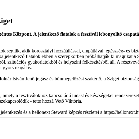
iget
kéntes Központ. A jelentkező fiatalok a fesztivál lebonyolító csapa
ok segítik, akik korosztályi hozzáállással, empátiával, egészség- és bi
a jelentkező fiatalok ebben a szerepkörben próbálhatják ki magukat a Sz
, szituációs gyakorlatokból és helyszíni felkészítésből áll. A résztvevő
a gyors reagálás.
olnár István Jenő jogász és bűnmegelőzési szakértő, a Sziget biztonsági 
amely a fesztiválokhoz kapcsolódó tudást és készségeket rendszerezet
szekapcsolódik - tette hozzá Vető Viktória.
jelentkezés és a hellonext Steward képzés részletei a https://hellonext.