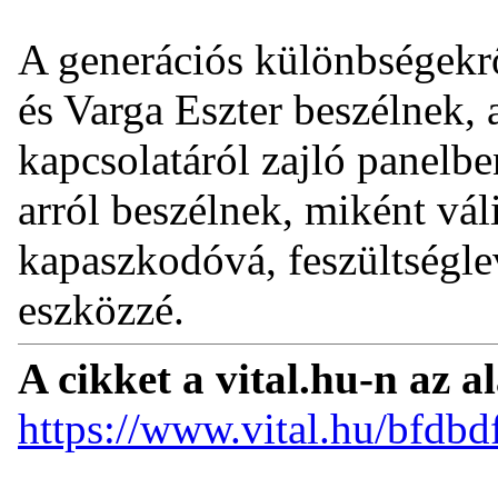
A generációs különbségekr
és Varga Eszter beszélnek, a
kapcsolatáról zajló panelb
arról beszélnek, miként vál
kapaszkodóvá, feszültségle
eszközzé.
A cikket a vital.hu-n az a
https://www.vital.hu/bfdbd