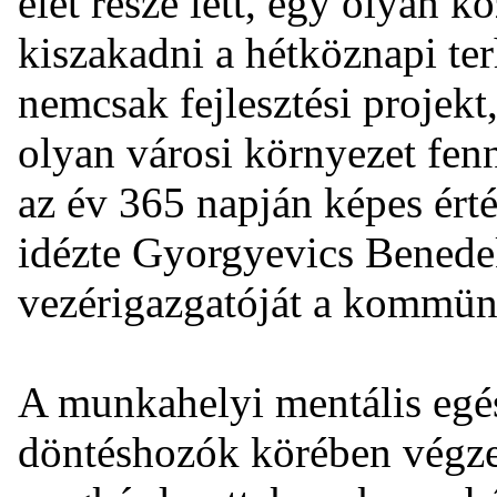
élet része lett, egy olyan 
kiszakadni a hétköznapi te
nemcsak fejlesztési projekt
olyan városi környezet fen
az év 365 napján képes ért
idézte Gyorgyevics Benedek
vezérigazgatóját a kommün
A munkahelyi mentális egés
döntéshozók körében végzet