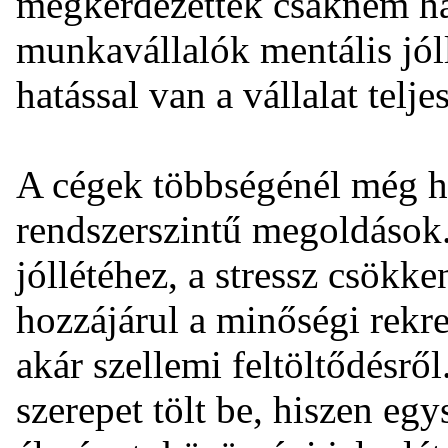
megkérdezettek csaknem há
munkavállalók mentális jóll
hatással van a vállalat telj
A cégek többségénél még h
rendszerszintű megoldások
jóllétéhez, a stressz csök
hozzájárul a minőségi rekre
akár szellemi feltöltődésrő
szerepet tölt be, hiszen egy