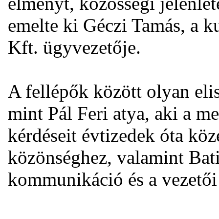
élményt, közösségi jelenlét
emelte ki Géczi Tamás, a k
Kft. ügyvezetője.
A fellépők között olyan el
mint Pál Feri atya, aki a m
kérdéseit évtizedek óta kö
közönséghez, valamint Batiz
kommunikáció és a vezetői j