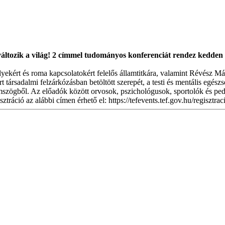
változik a világ! 2 címmel tudományos konferenciát rendez kedd
ekért és roma kapcsolatokért felelős államtitkára, valamint Révész Mári
ort társadalmi felzárkózásban betöltött szerepét, a testi és mentális eg
mszögből. Az előadók között orvosok, pszichológusok, sportolók és pe
isztráció az alábbi címen érhető el: https://tefevents.tef.gov.hu/regiszt