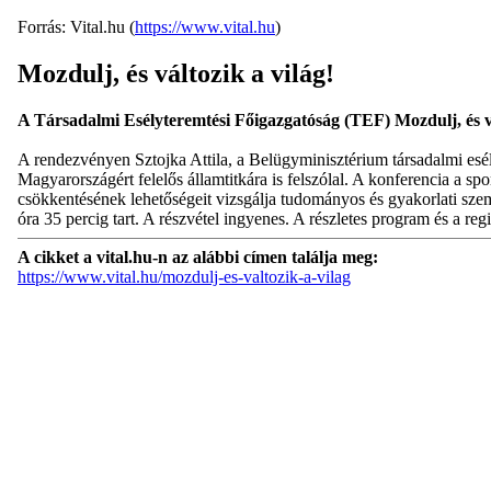
Forrás: Vital.hu (
https://www.vital.hu
)
Mozdulj, és változik a világ!
A Társadalmi Esélyteremtési Főigazgatóság (TEF) Mozdulj, és 
A rendezvényen Sztojka Attila, a Belügyminisztérium társadalmi esély
Magyarországért felelős államtitkára is felszólal. A konferencia a sp
csökkentésének lehetőségeit vizsgálja tudományos és gyakorlati sze
óra 35 percig tart. A részvétel ingyenes. A részletes program és a reg
A cikket a vital.hu-n az alábbi címen találja meg:
https://www.vital.hu/mozdulj-es-valtozik-a-vilag