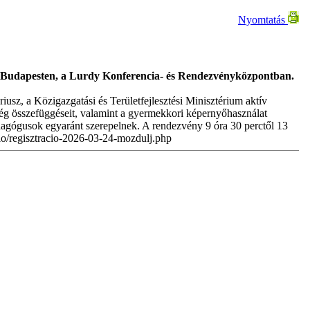
Nyomtatás
en Budapesten, a Lurdy Konferencia- és Rendezvényközpontban.
usz, a Közigazgatási és Területfejlesztési Minisztérium aktív
észség összefüggéseit, valamint a gyermekkori képernyőhasználat
dagógusok egyaránt szerepelnek. A rendezvény 9 óra 30 perctől 13
racio/regisztracio-2026-03-24-mozdulj.php