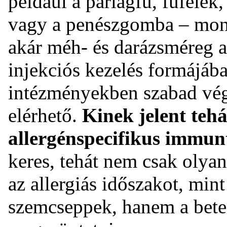
például a parlagfű, fűfélék,
vagy a penészgomba – mon
akár méh- és darázsméreg a
injekciós kezelés formájába
intézményekben szabad vége
elérhető.
Kinek jelent teh
allergénspecifikus immun
keres, tehát nem csak olyan 
az allergiás időszakot, min
szemcseppek, hanem a beteg