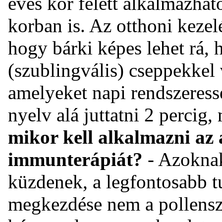
éves kor felett alkalmazhat
korban is. Az otthoni kezel
hogy bárki képes lehet rá, 
(szublingvális) cseppekkel 
amelyeket napi rendszeressé
nyelv alá juttatni 2 percig,
mikor kell alkalmazni az 
immunterápiát?
- Azoknak
küzdenek, a legfontosabb t
megkezdése nem a pollensz