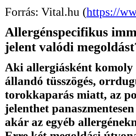
Forrás: Vital.hu (
https://ww
Allergénspecifikus imm
jelent valódi megoldást
Aki allergiásként komoly 
állandó tüsszögés, orrdug
torokkaparás miatt, az po
jelenthet panaszmentesen 
akár az egyéb allergénekn
Erre két megoldási útvonal