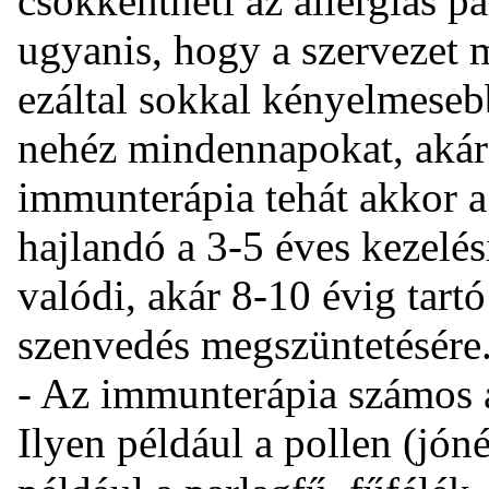
csökkentheti az allergiás p
ugyanis, hogy a szervezet m
ezáltal sokkal kényelmese
nehéz mindennapokat, akár 
immunterápia tehát akkor a 
hajlandó a 3-5 éves kezelés
valódi, akár 8-10 évig tartó
szenvedés megszüntetésére
- Az immunterápia számos a
Ilyen például a pollen (jón