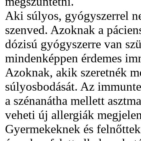
megszüntetni.
Aki súlyos, gyógyszerrel n
szenved. Azoknak a pácien
dózisú gyógyszerre van szü
mindenképpen érdemes imm
Azoknak, akik szeretnék me
súlyosbodását. Az immunte
a szénanátha mellett asztma 
veheti új allergiák megjele
Gyermekeknek és felnőttek