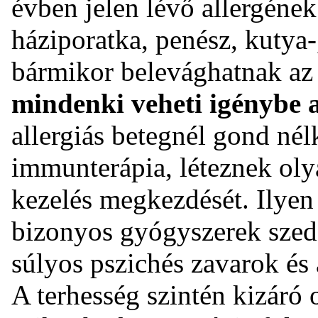
évben jelen lévő allergének
háziporatka, penész, kutya-
bármikor belevághatnak a
mindenki veheti igénybe 
allergiás betegnél gond nél
immunterápia, léteznek oly
kezelés megkezdését. Ilyen
bizonyos gyógyszerek szedé
súlyos pszichés zavarok é
A terhesség szintén kizáró o