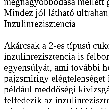
megnagyobbodása mellett g
Mindez jól látható ultrahan
Inzulinrezisztencia
Akárcsak a 2-es típusú cuk
inzulinrezisztencia is felbo
egyensúlyát, ami további 
pajzsmirigy elégtelenséget
például meddőségi kivizsgá
felfedezik az inzulinrezisz