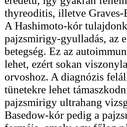
eredetű, így gyakran fellel
thyreoditis, illetve Graves
A Hashimoto-kór tulajdonk
pajzsmirigy-gyulladás, az 
betegség. Ez az autoimmun
lehet, ezért sokan viszony
orvoshoz. A diagnózis felá
tünetekre lehet támaszkodni
pajzsmirigy ultrahang vizsg
Basedow-kór pedig a pajzs