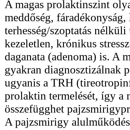
A magas prolaktinszint oly
meddőség, fáradékonyság, l
terhesség/szoptatás nélküli 
kezeletlen, krónikus stress
daganata (adenoma) is. A m
gyakran diagnosztizálnak p
ugyanis a TRH (tireotropin
prolaktin termelését, így a
összefügghet pajzsmirigyp
A pajzsmirigy alulműködés