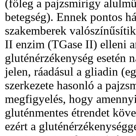
(főleg a pajzsmirigy alul
betegség). Ennek pontos há
szakemberek valószínűsítik
II enzim (TGase II) elleni 
gluténérzékenység esetén
jelen, ráadásul a gliadin (e
szerkezete hasonló a pajzs
megfigyelés, hogy amennyi
gluténmentes étrendet követ
ezért a gluténérzékenységge