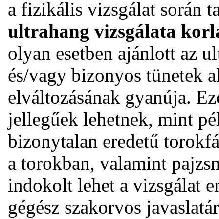
a fizikális vizsgálat során 
ultrahang vizsgálata korl
olyan esetben ajánlott az ul
és/vagy bizonyos tünetek a
elváltozásának gyanúja. Eze
jellegűek lehetnek, mint pé
bizonytalan eredetű torokfá
a torokban, valamint pajzs
indokolt lehet a vizsgálat 
gégész szakorvos javaslatá