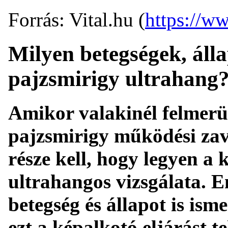
Forrás: Vital.hu (
https://ww
Milyen betegségek, álla
pajzsmirigy ultrahang
Amikor valakinél felmerül
pajzsmirigy működési zav
része kell, hogy legyen a 
ultrahangos vizsgálata. 
betegség és állapot is is
ezt a képalkotó eljárást t