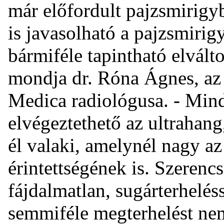
már előfordult pajzsmirigy
is javasolható a pajzsmirig
bármiféle tapintható elvált
mondja dr. Róna Ágnes, az
Medica radiológusa. - Mind
elvégeztethető az ultrahang
él valaki, amelynél nagy az
érintettségének is. Szerencs
fájdalmatlan, sugárterhelés
semmiféle megterhelést nem