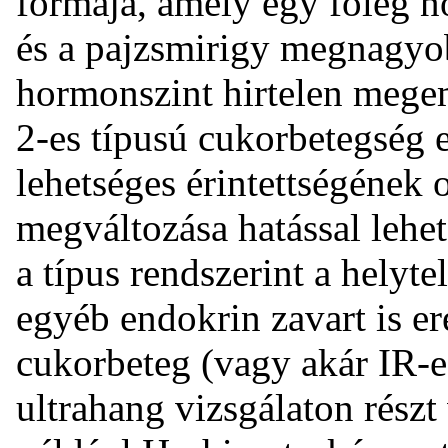
formája, amely egy főleg n
és a pajzsmirigy megnagyo
hormonszint hirtelen megem
2-es típusú cukorbetegség 
lehetséges érintettségének 
megváltozása hatással lehe
a típus rendszerint a hely
egyéb endokrin zavart is e
cukorbeteg (vagy akár IR-e
ultrahang vizsgálaton részt