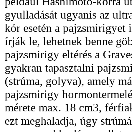
például Hashimoto-kórra ut
gyulladását ugyanis az ult
kór esetén a pajzsmirigye
írják le, lehetnek benne gö
pajzsmirigy eltérés a Grav
gyakran tapasztalni pajzs
(strúma, golyva), amely má
pajzsmirigy hormontermelé
mérete max. 18 cm3, férfi
ezt meghaladja, úgy strúmá