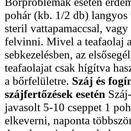
Bőrproblémák esetén érdem
pohár (kb. 1/2 db) langyos 
steril vattapamaccsal, vagy 
felvinni. Mivel a teafaolaj 
sebkezelésben, az elsősegé
teafaolajat csak hígítva ha
a bőrfelületre.
Száj és fog
szájfertőzések esetén
Száj-
javasolt 5-10 cseppet 1 poh
elkeverni, naponta többször 