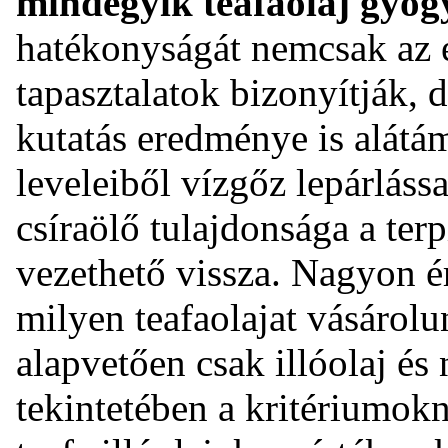
mindegyik teafaolaj gyóg
hatékonyságát nemcsak az
tapasztalatok bizonyítják, 
kutatás eredménye is alátám
leveleiből vízgőz lepárlással
csíraölő tulajdonsága a te
vezethető vissza. Nagyon 
milyen teafaolajat vásárolu
alapvetően csak illóolaj é
tekintetében a kritériumok