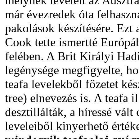
melynek leveleit az Ausztrá
már évezredek óta felhaszn
pakolások készítésére. Ezt
Cook tette ismertté Európá
felében. A Brit Királyi Had
legénysége megfigyelte, ho
teafa levelekből főzetet kés
tree) elnevezés is. A teafa 
desztillálták, a híressé vál
leveleiből kinyerhető érték