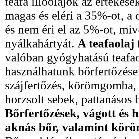
teafa illóolajok az értékes
magas és eléri a 35%-ot, a 
és nem éri el az 5%-ot, mive
nyálkahártyát.
A teafaolaj 
valóban gyógyhatású teafao
használhatunk bőrfertőzések
szájfertőzés, körömgomba, 
horzsolt sebek, pattanásos 
Bőrfertőzések, vágott és h
aknás bőr, valamint kör