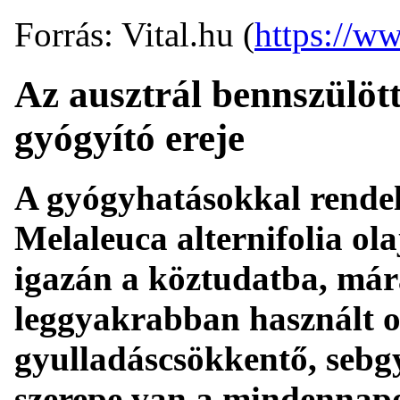
Forrás: Vital.hu (
https://ww
Az ausztrál bennszülött
gyógyító ereje
A gyógyhatásokkal rendelk
Melaleuca alternifolia ol
igazán a köztudatba, már
leggyakrabban használt ol
gyulladáscsökkentő, sebg
szerepe van a mindennap