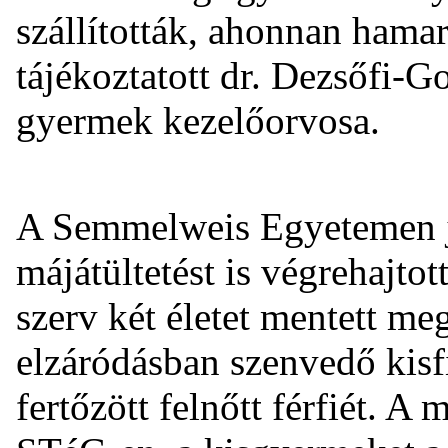
szállították, ahonnan hama
tájékoztatott dr. Dezsőfi-G
gyermek kezelőorvosa.
A Semmelweis Egyetemen j
májátültetést is végrehajto
szerv két életet mentett m
elzáródásban szenvedő kisfi
fertőzött felnőtt férfiét. A m