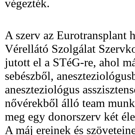
végezték.
A szerv az Eurotransplant 
Vérellátó Szolgálat Szervk
jutott el a STéG-re, ahol m
sebészből, aneszteziológus
aneszteziológus assziszten
nővérekből álló team munk
meg egy donorszerv két éle
A máj ereinek és szöveteine