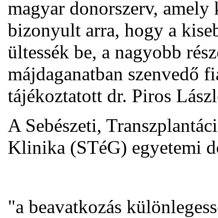
magyar donorszerv, amely 
bizonyult arra, hogy a kise
ültessék be, a nagyobb rész
májdaganatban szenvedő fia
tájékoztatott dr. Piros Lászl
A Sebészeti, Transzplantáci
Klinika (STéG) egyetemi 
"a beavatkozás különlegessé