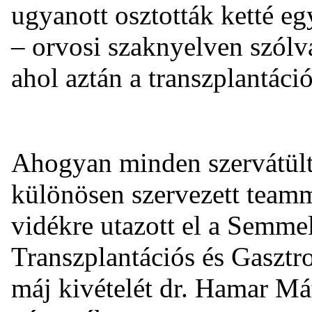
ugyanott osztották ketté e
– orvosi szaknyelven szólva
ahol aztán a transzplantáció
Ahogyan minden szervátültet
különösen szervezett teamm
vidékre utazott el a Semme
Transzplantációs és Gasztro
máj kivételét dr. Hamar Má