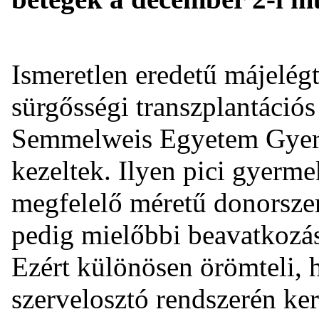
Ismeretlen eredetű májelégt
sürgősségi transzplantációs 
Semmelweis Egyetem Gyer
kezeltek. Ilyen pici gyerm
megfelelő méretű donorszer
pedig mielőbbi beavatkozás
Ezért különösen örömteli, 
szervelosztó rendszerén ker