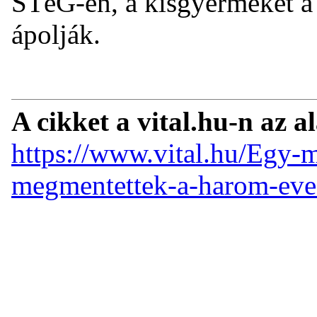
STéG-en, a kisgyermeket 
ápolják.
A cikket a vital.hu-n az a
https://www.vital.hu/Egy-m
megmentettek-a-harom-eves