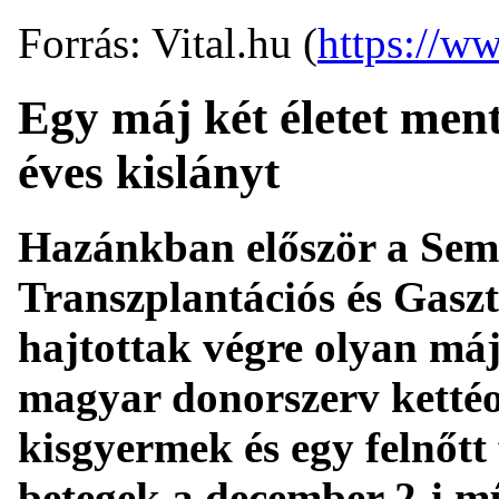
Forrás: Vital.hu (
https://ww
Egy máj két életet men
éves kislányt
Hazánkban először a Sem
Transzplantációs és Gaszt
hajtottak végre olyan máj
magyar donorszerv kettéo
kisgyermek és egy felnőtt 
betegek a december 2-i mű