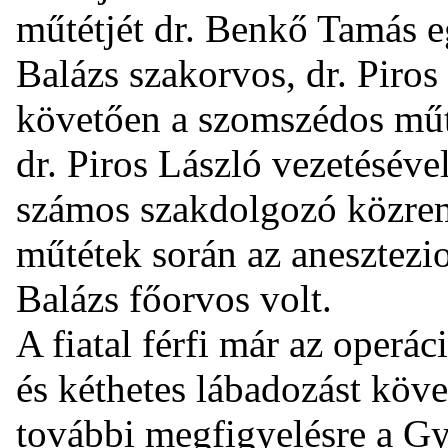
műtétjét dr. Benkő Tamás e
Balázs szakorvos, dr. Piros
követően a szomszédos műtő
dr. Piros László vezetéséve
számos szakdolgozó közrem
műtétek során az anesztezio
Balázs főorvos volt.
A fiatal férfi már az operác
és kéthetes lábadozást köve
további megfigyelésre a G