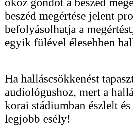
okoz gondot a beszéd megér
beszéd megértése jelent pro
befolyásolhatja a megértést
egyik fülével élesebben hal
Ha halláscsökkenést tapasz
audiológushoz, mert a hallá
korai stádiumban észlelt és
legjobb esély!