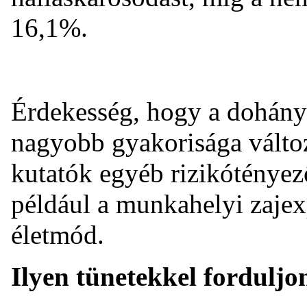
16,1%.
Érdekesség, hogy a dohány
nagyobb gyakorisága változ
kutatók egyéb rizikótényez
például a munkahelyi zajexp
életmód.
Ilyen tünetekkel forduljo