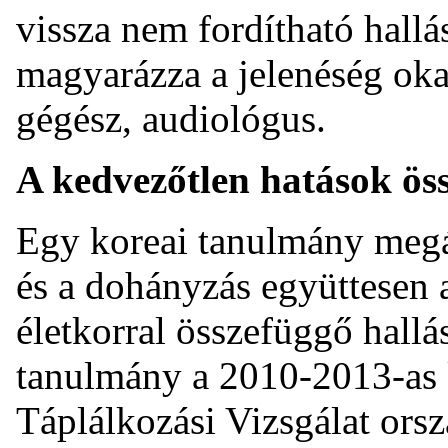
vissza nem fordítható hall
magyarázza a jelenéség okai
gégész, audiológus.
A kedvezőtlen hatások ö
Egy koreai tanulmány megál
és a dohányzás együttesen a
életkorral összefüggő hallá
tanulmány a 2010-2013-as 
Táplálkozási Vizsgálat orsz