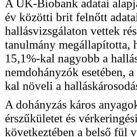
A UK-Biobank adatai alapjá
év közötti brit felnőtt adat
hallásvizsgálaton vettek ré
tanulmány megállapította, 
15,1%-kal nagyobb a hallás
nemdohányzók esetében, a
kal növeli a halláskárosodá
A dohányzás káros anyagoka
érszűkületet és vérkeringé
következtében a belső fül vé