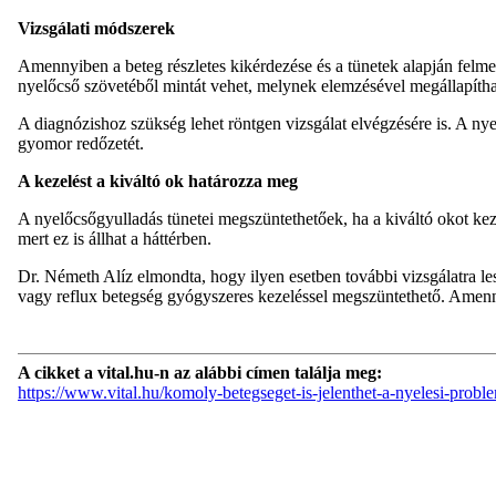
Vizsgálati módszerek
Amennyiben a beteg részletes kikérdezése és a tünetek alapján felme
nyelőcső szövetéből mintát vehet, melynek elemzésével megállapítható
A diagnózishoz szükség lehet röntgen vizsgálat elvégzésére is. A nye
gyomor redőzetét.
A kezelést a kiváltó ok határozza meg
A nyelőcsőgyulladás tünetei megszüntethetőek, ha a kiváltó okot keze
mert ez is állhat a háttérben.
Dr. Németh Alíz elmondta, hogy ilyen esetben további vizsgálatra le
vagy reflux betegség gyógyszeres kezeléssel megszüntethető. Amenn
A cikket a vital.hu-n az alábbi címen találja meg:
https://www.vital.hu/komoly-betegseget-is-jelenthet-a-nyelesi-probl