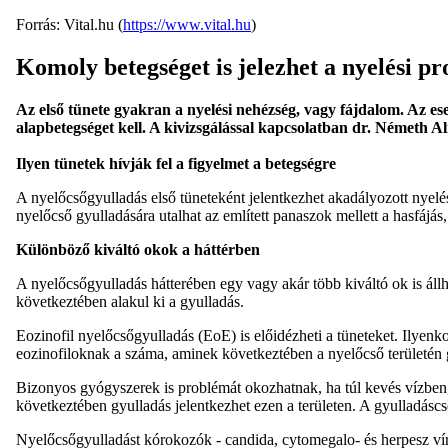
Forrás: Vital.hu (
https://www.vital.hu
)
Komoly betegséget is jelezhet a nyelési p
Az első tünete gyakran a nyelési nehézség, vagy fájdalom. Az ese
alapbetegséget kell. A kivizsgálással kapcsolatban dr. Németh A
Ilyen tünetek hívják fel a figyelmet a betegségre
A nyelőcsőgyulladás első tüneteként jelentkezhet akadályozott nyelés
nyelőcső gyulladására utalhat az említett panaszok mellett a hasfájá
Különböző kiváltó okok a háttérben
A nyelőcsőgyulladás hátterében egy vagy akár több kiváltó ok is ál
következtében alakul ki a gyulladás.
Eozinofil nyelőcsőgyulladás (EoE) is előidézheti a tüneteket. Ilyen
eozinofiloknak a száma, aminek következtében a nyelőcső területén g
Bizonyos gyógyszerek is problémát okozhatnak, ha túl kevés vízben,
következtében gyulladás jelentkezhet ezen a területen. A gyulladáscsö
Nyelőcsőgyulladást kórokozók - candida, cytomegalo- és herpesz víru