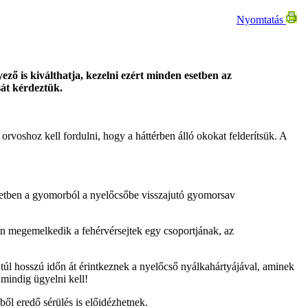
Nyomtatás
ező is kiválthatja, kezelni ezért minden esetben az
sát kérdeztük.
orvoshoz kell fordulni, hogy a háttérben álló okokat felderítsük. A
esetben a gyomorból a nyelőcsőbe visszajutó gyomorsav
ben megemelkedik a fehérvérsejtek egy csoportjának, az
túl hosszú időn át érintkeznek a nyelőcső nyálkahártyájával, aminek
 mindig ügyelni kell!
ől eredő sérülés is előidézhetnek.