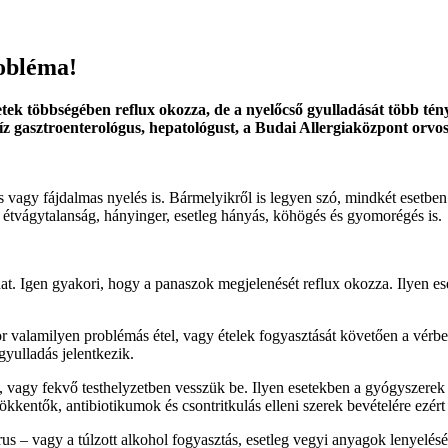
robléma!
tek többségében reflux okozza, de a nyelőcső gyulladását több tény
líz gasztroenterológus, hepatológust, a Budai Allergiaközpont orvo
 vagy fájdalmas nyelés is. Bármelyikről is legyen szó, mindkét esetben 
s, étvágytalanság, hányinger, esetleg hányás, köhögés és gyomorégés is.
lhat. Igen gyakori, hogy a panaszok megjelenését reflux okozza. Ilyen 
kor valamilyen problémás étel, vagy ételek fogyasztását követően a vér
yulladás jelentkezik.
 vagy fekvő testhelyzetben vesszük be. Ilyen esetekben a gyógyszerek 
kkentők, antibiotikumok és csontritkulás elleni szerek bevételére ezért
s – vagy a túlzott alkohol fogyasztás, esetleg vegyi anyagok lenyeléséb