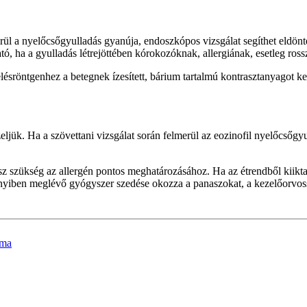
rül a nyelőcsőgyulladás gyanúja, endoszkópos vizsgálat segíthet eldönte
, ha a gyulladás létrejöttében kórokozóknak, allergiának, esetleg rossz
lésröntgenhez a betegnek ízesített, bárium tartalmú kontrasztanyagot ke
ljük. Ha a szövettani vizsgálat során felmerül az eozinofil nyelőcsőgyul
sz szükség az allergén pontos meghatározásához. Ha az étrendből kiiktat
yiben meglévő gyógyszer szedése okozza a panaszokat, a kezelőorvossa
ema