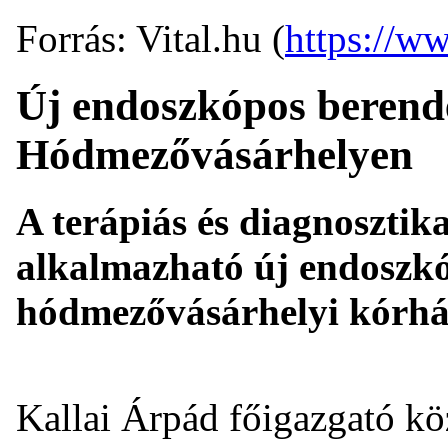
Forrás: Vital.hu (
https://ww
Új endoszkópos berendez
Hódmezővásárhelyen
A terápiás és diagnosztik
alkalmazható új endoszkó
hódmezővásárhelyi kórhá
Kallai Árpád főigazgató köz