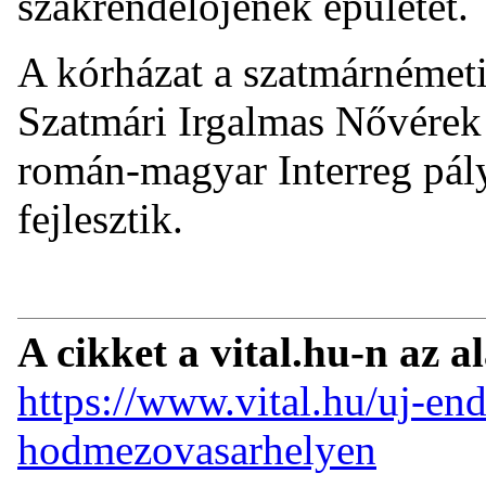
szakrendelőjének épületét.
A kórházat a szatmárnémeti
Szatmári Irgalmas Nővérek 
román-magyar Interreg pál
fejlesztik.
A cikket a vital.hu-n az a
https://www.vital.hu/uj-e
hodmezovasarhelyen