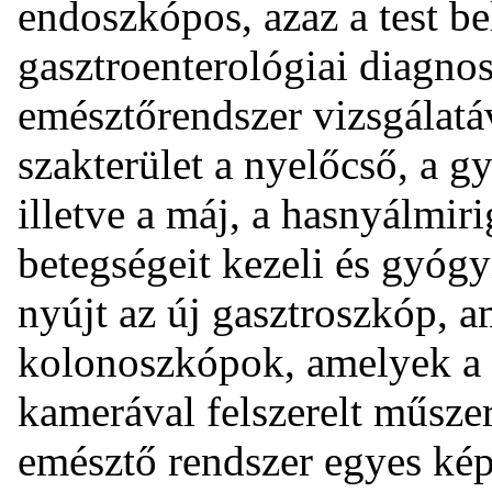
endoszkópos, azaz a test be
gasztroenterológiai diagnos
emésztőrendszer vizsgálatá
szakterület a nyelőcső, a g
illetve a máj, a hasnyálmir
betegségeit kezeli és gyóg
nyújt az új gasztroszkóp, a
kolonoszkópok, amelyek a v
kamerával felszerelt műszer
emésztő rendszer egyes képl