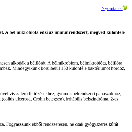
Nyomtatás
nket. A bél mikrobióta edzi az immunrendszert, megvéd különféle
sen alkotják a bélflórát. A bélmikrobiom, bélmikrobióta, bélflóra
gombák. Mindegyikünk körülbelül 150 különféle baktériumot hordoz,
idővel visszatérő fertőzésekhez, gyomor-bélrendszeri panaszokhoz,
olitis ulcerosa, Crohn betegség), irritábilis bélszindróma, 2-es
zza. Fogyasszunk ebből rendszeresen, ne csak gyógyszeres kúrát