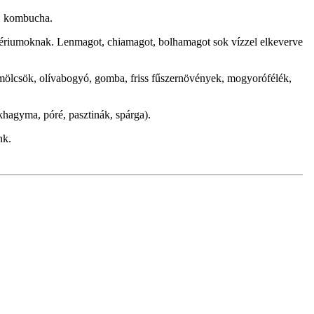
l, kombucha.
baktériumoknak. Lenmagot, chiamagot, bolhamagot sok vízzel elkeverve
gyümölcsök, olívabogyó, gomba, friss fűszernövények, mogyorófélék,
khagyma, póré, pasztinák, spárga).
nk.