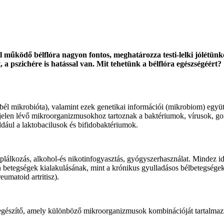
jól működő bélflóra nagyon fontos, meghatározza testi-lelki jólétü
t, a pszichére is hatással van. Mit tehetünk a bélflóra egészségéért?
 mikrobióta), valamint ezek genetikai információi (mikrobiom) együtte
 jelen lévő mikroorganizmusokhoz tartoznak a baktériumok, vírusok, 
dául a laktobacilusok és bifidobaktériumok.
táplálkozás, alkohol-és nikotinfogyasztás, gyógyszerhasználat. Mindez 
 betegségek kialakulásának, mint a krónikus gyulladásos bélbetegségek (c
umatoid artritisz).
kiegészítő, amely különböző mikroorganizmusok kombinációját tartalma