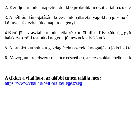
2. Kerüljön minden nap étrendünkbe probiotikumokat tartalmazó élelm
3. A bélflóra támogatására kövessünk ballasztanyagokban gazdag étre
könnyen fedezhetjük a napi rostigényt.
4.Kerüljön az asztalra minden étkezéskor többféle, friss zöldség, g
halak és a zöld tea mind nagyon jót tesznek a beleknek.
5. A prebiotikumokban gazdag élelmiszerek támogatják a jó bélbaktér
6. Mozogjunk rendszeresen a természetben, a stresszoldás mellett a
A cikket a vital.hu-n az alábbi címen találja meg:
https://www.vital.hu/belflora-bel-egeszseg