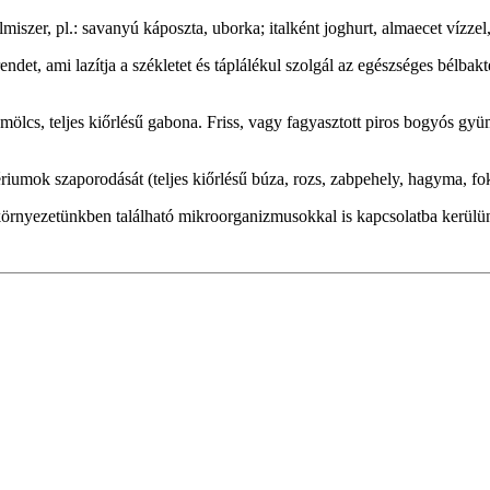
iszer, pl.: savanyú káposzta, uborka; italként joghurt, almaecet vízze
ndet, ami lazítja a székletet és táplálékul szolgál az egészséges bél
yümölcs, teljes kiőrlésű gabona. Friss, vagy fagyasztott piros bogyós 
iumok szaporodását (teljes kiőrlésű búza, rozs, zabpehely, hagyma, fo
 környezetünkben található mikroorganizmusokkal is kapcsolatba kerülü