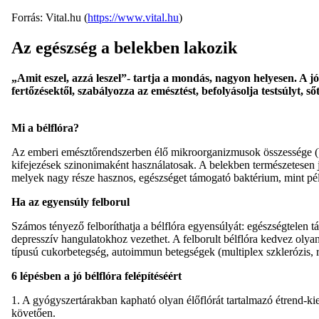
Forrás: Vital.hu (
https://www.vital.hu
)
Az egészség a belekben lakozik
„Amit eszel, azzá leszel”- tartja a mondás, nagyon helyesen. A 
fertőzésektől, szabályozza az emésztést, befolyásolja testsúlyt, ső
Mi a bélflóra?
Az emberi emésztőrendszerben élő mikroorganizmusok összessége (bél
kifejezések szinonimaként használatosak. A belekben természetesen
melyek nagy része hasznos, egészséget támogató baktérium, mint pél
Ha az egyensúly felborul
Számos tényező felboríthatja a bélflóra egyensúlyát: egészségtelen 
depresszív hangulatokhoz vezethet. A felborult bélflóra kedvez olyan
típusú cukorbetegség, autoimmun betegségek (multiplex szklerózis, re
6 lépésben a jó bélflóra felépítéséért
1. A gyógyszertárakban kapható olyan élőflórát tartalmazó étrend-
követően.