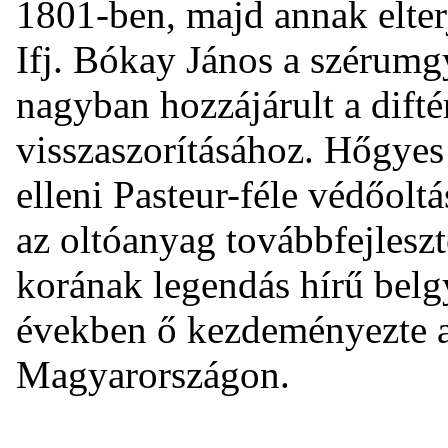
1801-ben, majd annak elterj
Ifj. Bókay János a szérum
nagyban hozzájárult a dift
visszaszorításához. Hőgyes
elleni Pasteur-féle védőolt
az oltóanyag továbbfejlesz
korának legendás hírű belg
években ő kezdeményezte 
Magyarországon.