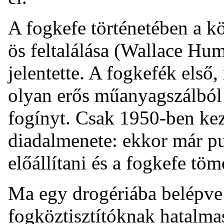
A fogkefe történetében a k
ös feltalálása (Wallace Hu
jelentette. A fogkefék els
olyan erős műanyagszálból k
fogínyt. Csak 1950-ben ke
diadalmenete: ekkor már pu
előállítani és a fogkefe tö
Ma egy drogériába belépve
fogköztisztítóknak hatalmas