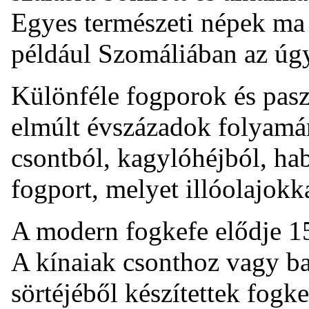
Egyes természeti népek ma 
például Szomáliában az úg
Különféle fogporok és pasz
elmúlt évszázadok folyamá
csontból, kagylóhéjból, hab
fogport, melyet illóolajokk
A modern fogkefe elődje 15
A kínaiak csonthoz vagy ba
sörtéjéből készítettek fogk