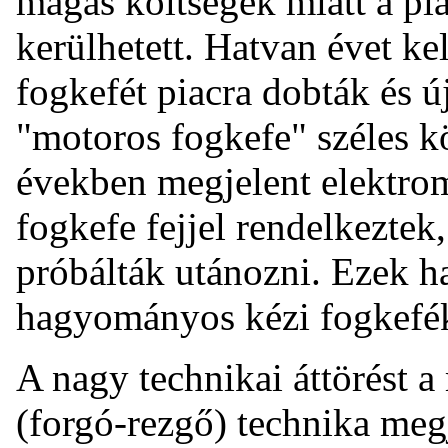
magas költségek miatt a pi
kerülhetett. Hatvan évet ke
fogkefét piacra dobták és ú
"motoros fogkefe" széles k
években megjelent elektr
fogkefe fejjel rendelkeztek
próbálták utánozni. Ezek 
hagyományos kézi fogkefék
A nagy technikai áttörést a 
(forgó-rezgő) technika megj