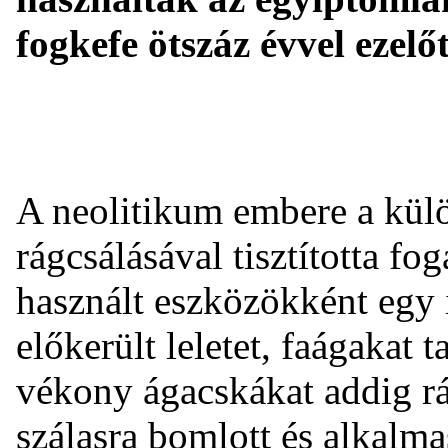
fogkefe ötszáz évvel ezelő
A neolitikum embere a külö
rágcsálásával tisztította fo
használt eszközökként egy i
előkerült leletet, faágakat 
vékony ágacskákat addig rá
szálasra bomlott és alkalmas