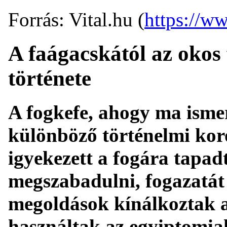
Forrás: Vital.hu (
https://ww
A faágacskától az okos 
története
A fogkefe, ahogy ma ismerj
különböző történelmi ko
igyekezett a fogára tapad
megszabadulni, fogazatát 
megoldások kínálkoztak 
használtak az egyiptomiak