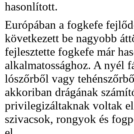
hasonlított.
Európában a fogkefe fejlőd
következett be nagyobb átt
fejlesztette fogkefe már has
alkalmatossághoz. A nyél f
lószőrből vagy tehénszőrből
akkoriban drágának számító
privilegizáltaknak voltak e
szivacsok, rongyok és fogpo
el.