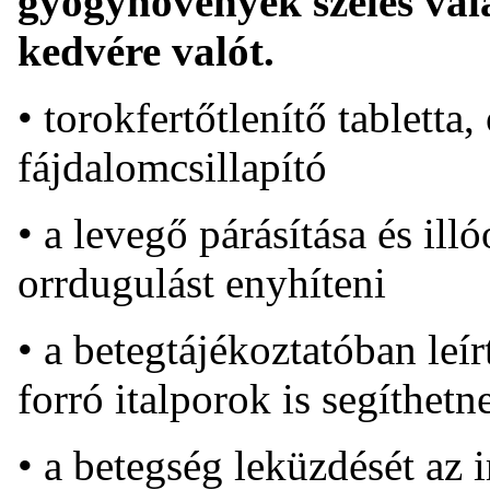
gyógynövények széles vál
kedvére valót.
• torokfertőtlenítő tabletta
fájdalomcsillapító
• a levegő párásítása és ill
orrdugulást enyhíteni
• a betegtájékoztatóban leí
forró italporok is segíthetn
• a betegség leküzdését az