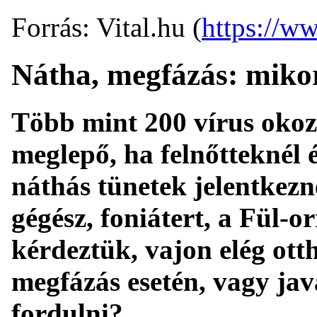
Forrás: Vital.hu (
https://ww
Nátha, megfázás: miko
Több mint 200 vírus okoz
meglepő, ha felnőtteknél 
náthás tünetek jelentkezne
gégész, foniátert, a Fül-
kérdeztük, vajon elég ott
megfázás esetén, vagy ja
fordulni?