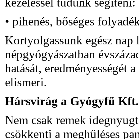
kezeléssel tudunk segíteni:
• pihenés, bőséges folyadé
Kortyolgassunk egész nap 
népgyógyászatban évszáza
hatását, eredményességét 
elismeri.
Hársvirág a Gyógyfű Kft.
Nem csak remek idegnyugta
csökkenti a meghűléses pan