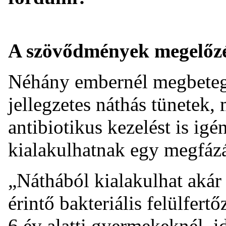
A szövődmények megelőz
Néhány embernél megbeteg
jellegzetes náthás tünetek
antibiotikus kezelést is i
kialakulhatnak egy megfázá
„Náthából kialakulhat akár 
érintő bakteriális felülfer
6 év alatti gyermekeknél, 