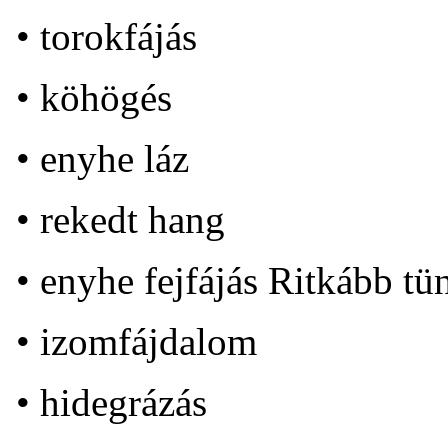
• torokfájás
• köhögés
• enyhe láz
• rekedt hang
• enyhe fejfájás Ritkább tü
• izomfájdalom
• hidegrázás