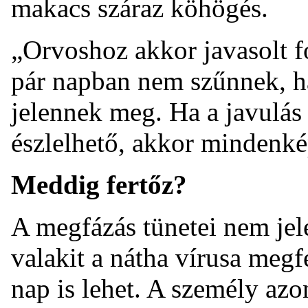
makacs száraz köhögés.
„Orvoshoz akkor javasolt fo
pár napban nem szűnnek, 
jelennek meg. Ha a javulás
észlelhető, akkor mindenké
Meddig fertőz?
A megfázás tünetei nem je
valakit a nátha vírusa megf
nap is lehet. A személy azo