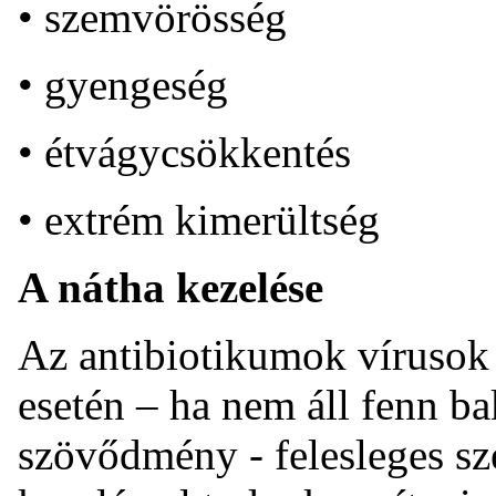
• szemvörösség
• gyengeség
• étvágycsökkentés
• extrém kimerültség
A nátha kezelése
Az antibiotikumok vírusok 
esetén – ha nem áll fenn bak
szövődmény - felesleges sz