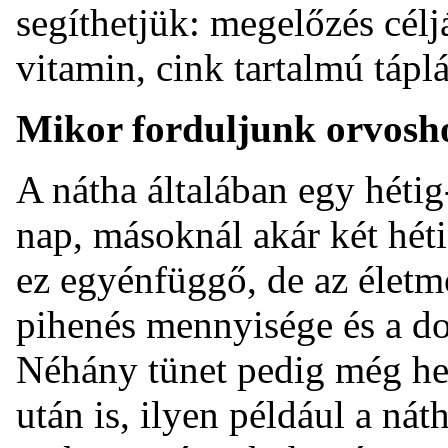
segíthetjük: megelőzés célj
vitamin, cink tartalmú tápl
Mikor forduljunk orvosh
A nátha általában egy hétig-
nap, másoknál akár két hétig
ez egyénfüggő, de az életmó
pihenés mennyisége és a do
Néhány tünet pedig még h
után is, ilyen például a nát