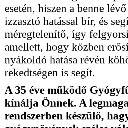
esetén, hiszen a benne lév
izzasztó hatással bír, és seg
méregtelenítő, így felgyors
amellett, hogy közben erős
nyákoldó hatása révén köh
rekedtségen is segít.
A 35 éve működő Gyógyfű k
kínálja Önnek. A legma
rendszerben készülő, ha