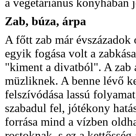
a vegetáriánus konyhában je
Zab, búza, árpa
A főtt zab már évszázadok 
egyik fogása volt a zabkás
"kiment a divatból". A zab
müzliknek. A benne lévő k
felszívódása lassú folyamat
szabadul fel, jótékony hatás
forrása mind a vízben oldha
rostoknak, s ez a kettősség 