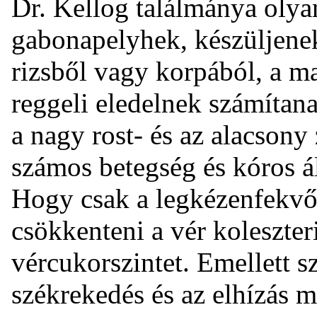
Dr. Kellog találmánya olyan
gabonapelyhek, készüljenek
rizsből vagy korpából, a m
reggeli eledelnek számítana
a nagy rost- és az alacsony 
számos betegség és kóros á
Hogy csak a legkézenfekvő
csökkenteni a vér koleszteri
vércukorszintet. Emellett s
székrekedés és az elhízás m