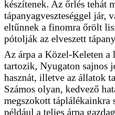
készítenek. Az őrlés tehát
tápanyagveszteséggel jár, v
eltűnnek a finomra őrölt li
pótolják az elveszett tápan
Az árpa a Közel-Keleten a 
tartozik, Nyugaton sajnos j
hasznát, illetve az állatok
Számos olyan, kedvező hatá
megszokott táplálékainkra 
például a teljes árpa gazd