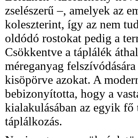
zselészerű –, amelyek az e
koleszterint, így az nem tu
oldódó rostokat pedig a te
Csökkentve a táplálék áthal
méreganyag felszívódására 
kisöpörve azokat. A moder
bebizonyította, hogy a vas
kialakulásában az egyik fő
táplálkozás.