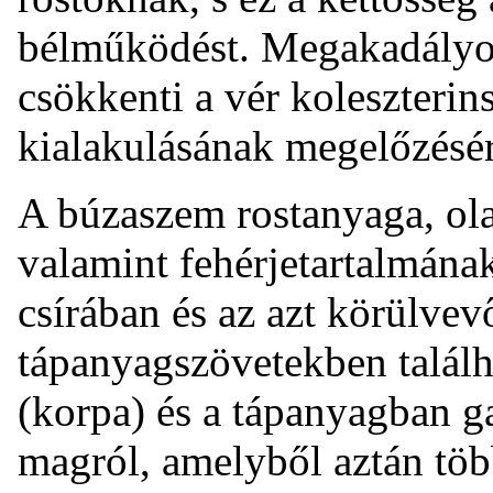
bélműködést. Megakadályoz
csökkenti a vér koleszterins
kialakulásának megelőzésér
A búzaszem rostanyaga, olaj
valamint fehérjetartalmána
csírában és az azt körülve
tápanyagszövetekben találh
(korpa) és a tápanyagban ga
magról, amelyből aztán több