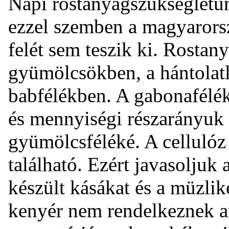
Napi rostanyagszükségletü
ezzel szemben a magyarorsz
felét sem teszik ki. Rostan
gyümölcsökben, a hántolat
babfélékben. A gabonafélék
és mennyiségi részarányuk 
gyümölcsféléké. A celluló
található. Ezért javasoljuk 
készült kásákat és a müzlik
kenyér nem rendelkeznek an