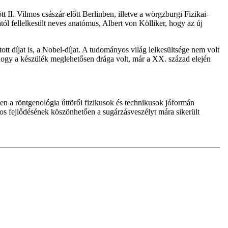
 II. Vilmos császár előtt Berlinben, illetve a wörgzburgi Fizikai-
ól fellelkesült neves anatómus, Albert von Kölliker, hogy az új
tt díjat is, a Nobel-díjat. A tudományos világ lelkesültsége nem volt
hogy a készülék meglehetősen drága volt, már a XX. század elején
ben a röntgenológia úttörői fizikusok és technikusok jóformán
os fejlődésének köszönhetően a sugárzásveszélyt mára sikerült