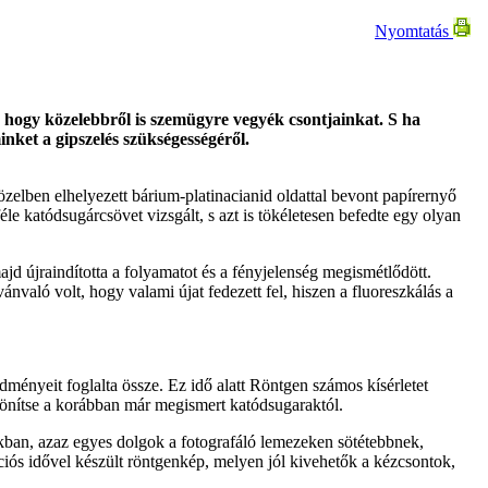
Nyomtatás
 hogy közelebbről is szemügyre vegyék csontjainkat. S ha
nket a gipszelés szükségességéről.
zelben elhelyezett bárium-platinacianid oldattal bevont papírernyő
éle katódsugárcsövet vizsgált, s azt is tökéletesen befedte egy olyan
jd újraindította a folyamatot és a fényjelenség megismétlődött.
nvaló volt, hogy valami újat fedezett fel, hiszen a fluoreszkálás a
dményeit foglalta össze. Ez idő alatt Röntgen számos kísérletet
ülönítse a korábban már megismert katódsugaraktól.
kban, azaz egyes dolgok a fotografáló lemezeken sötétebbnek,
iós idővel készült röntgenkép, melyen jól kivehetők a kézcsontok,