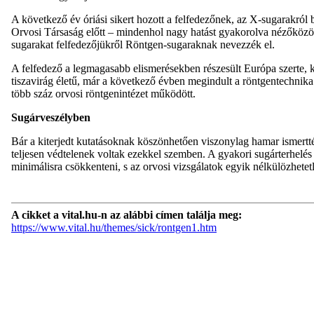
A következő év óriási sikert hozott a felfedezőnek, az X-sugarakról b
Orvosi Társaság előtt – mindenhol nagy hatást gyakorolva nézőközöns
sugarakat felfedezőjükről Röntgen-sugaraknak nevezzék el.
A felfedező a legmagasabb elismerésekben részesült Európa szerte, kö
tiszavirág életű, már a következő évben megindult a röntgentechnik
több száz orvosi röntgenintézet működött.
Sugárveszélyben
Bár a kiterjedt kutatásoknak köszönhetően viszonylag hamar ismertté 
teljesen védtelenek voltak ezekkel szemben. A gyakori sugárterhelé
minimálisra csökkenteni, s az orvosi vizsgálatok egyik nélkülözhete
A cikket a vital.hu-n az alábbi címen találja meg:
https://www.vital.hu/themes/sick/rontgen1.htm