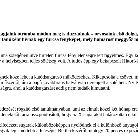
égtagjaink otromba módon meg is duzzadnak – orvosaink első dolga,
nk tanúként hívnak egy furcsa fényképet, mely hamarost meggyőz mi
sötétjében ülve hirtelen furcsa fényjelenségre lett figyelmes. Egy kö
 a helyiségben teljes sötétség volt. A tudós épp egy bekapcsolt Hittorf-f
égnek köze lehet a katódsugárcső működéséhez. Kikapcsolta a csövet, ma
űszertől, ám a papír továbbra is halványan derengett a sötétben. Nyilvá
olságra, ahol a katódsugárzást addig nem tudták kimutatni.
fedezését rögzítő első tanulmányában, ami az elmúlt közel két hónap ere
denekelőtt arra összpontosított, hogy az X-sugarakat határozottan elk
n felfedezett sugarak különbözőképpen nyelődnek el a különböző anyago
gyik legismertebb a felesége, Bertha kezéről mintegy 20 perces expozíc