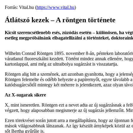
Forrás: Vital.hu (
https://www.vital.hu
)
Átlátszó kezek – A röntgen története
Kicsit szerencsétlenebb esés, zúzódás esetén – különösen, ha v
esetleg megpróbálnánk elbagatellizálni a történteket, doktorai
Wilhelm Conrad Röntgen 1895. november 8-án, pénteken laboratóriuma 
váratlanul fluoreszkálni kezdett. Történt mindez annak ellenére, hogy
kartonlappal, ami még az ultraibolya sugárzást is visszatartja.
Röntgen alig hitt a szemének, azt azonban gyanította, hogy a jelens
Röntgen felemelte és odébb helyezte a papírernyőt, egyre távolabb a m
katódsugárcsőtől mintegy két méterre is jelentkezett, azaz olyan táv
Az X-sugarak sikere
X, mint ismeretlen. Röntgen ezt a nevet adta az új sugárzásnak a fel
végzett, hogy alaposabban megismerje az új sugárzás jellemzőit. Min
Ezen törekvései során jutott arra a megállapításra, hogy az újonna
mások világosabbnak látszanak. Az így készült árnyképek közül az e
sőt Bertha gyűrűje is.