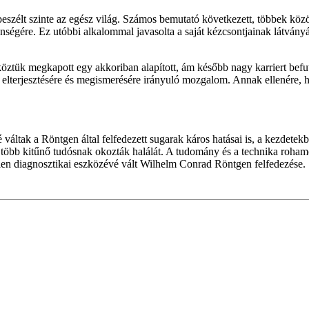
eszélt szinte az egész világ. Számos bemutató következett, többek között
égére. Ez utóbbi alkalommal javasolta a saját kézcsontjainak látványát
ztük megkapott egy akkoriban alapított, ám később nagy karriert befuto
a elterjesztésére és megismerésére irányuló mozgalom. Annak ellenére, 
váltak a Röntgen által felfedezett sugarak káros hatásai is, a kezdetek
s több kitűnő tudósnak okozták halálát. A tudomány és a technika roham
tlen diagnosztikai eszközévé vált Wilhelm Conrad Röntgen felfedezése.