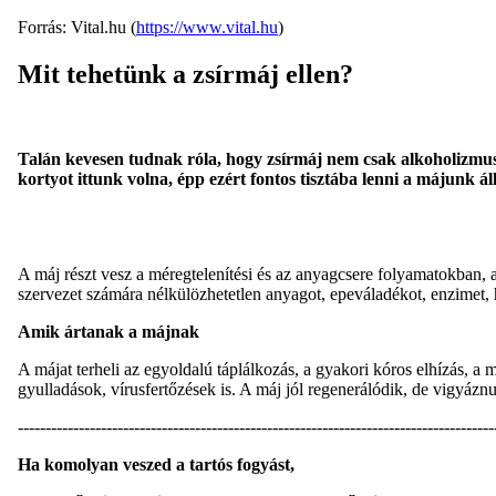
Forrás: Vital.hu (
https://www.vital.hu
)
Mit tehetünk a zsírmáj ellen?
Talán kevesen tudnak róla, hogy zsírmáj nem csak alkoholizmus
kortyot ittunk volna, épp ezért fontos tisztába lenni a májunk ál
A máj részt vesz a méregtelenítési és az anyagcsere folyamatokban, 
szervezet számára nélkülözhetetlen anyagot, epeváladékot, enzimet, h
Amik ártanak a májnak
A májat terheli az egyoldalú táplálkozás, a gyakori kóros elhízás, a
gyulladások, vírusfertőzések is. A máj jól regenerálódik, de vigyáznu
--------------------------------------------------------------------------------------
Ha komolyan veszed a tartós fogyást,