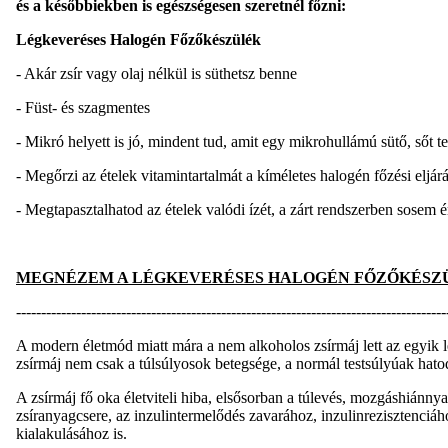
és a későbbiekben is egészségesen szeretnél főzni:
Légkeveréses Halogén Főzőkészülék
- Akár zsír vagy olaj nélkül is süthetsz benne
- Füst- és szagmentes
- Mikró helyett is jó, mindent tud, amit egy mikrohullámú sütő, sőt teh
- Megőrzi az ételek vitamintartalmát a kíméletes halogén főzési eljá
- Megtapasztalhatod az ételek valódi ízét, a zárt rendszerben sosem ér
MEGNÉZEM A LÉGKEVERÉSES HALOGÉN FŐZŐKÉSZ
--------------------------------------------------------------------------------------
A modern életmód miatt mára a nem alkoholos zsírmáj lett az egyik l
zsírmáj nem csak a túlsúlyosok betegsége, a normál testsúlyúak hato
A zsírmáj fő oka életviteli hiba, elsősorban a túlevés, mozgáshiánny
zsíranyagcsere, az inzulintermelődés zavarához, inzulinrezisztenciáho
kialakulásához is.