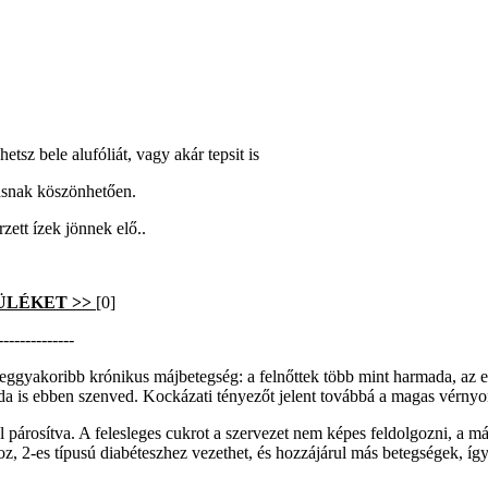
etsz bele alufóliát, vagy akár tepsit is
rásnak köszönhetően.
zett ízek jönnek elő..
ÜLÉKET >>
[0]
--------------
eggyakoribb krónikus májbetegség: a felnőttek több mint harmada, az el
da is ebben szenved. Kockázati tényezőt jelent továbbá a magas vérnyom
al párosítva. A felesleges cukrot a szervezet nem képes feldolgozni, a m
z, 2-es típusú diabéteszhez vezethet, és hozzájárul más betegségek, így