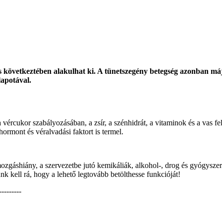
 következtében alakulhat ki. A tünetszegény betegség azonban máj
lapotával.
a vércukor szabályozásában, a zsír, a szénhidrát, a vitaminok és a va
ormont és véralvadási faktort is termel.
 mozgáshiány, a szervezetbe jutó kemikáliák, alkohol-, drog és gyógysz
nk kell rá, hogy a lehető legtovább betölthesse funkcióját!
---------