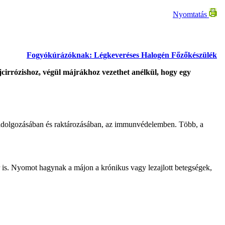
Nyomtatás
Fogyókúrázóknak: Légkeveréses Halogén Főzőkészülék
cirrózishoz, végül májrákhoz vezethet anélkül, hogy egy
s feldolgozásában és raktározásában, az immunvédelemben. Több, a
er is. Nyomot hagynak a májon a krónikus vagy lezajlott betegségek,