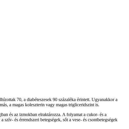
hízottak 70, a diabéteszesek 90 százaléka érintett. Ugyanakkor a
ás, a magas koleszterin vagy magas trigliceridszint is.
ájban és az izmokban elraktározza. A folyamat a cukor- és a
 a szív- és érrendszeri betegségek, sőt a vese- és csontbetegségek