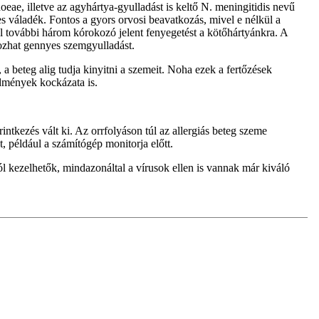
eae, illetve az agyhártya-gyulladást is keltő N. meningitidis nevű
s váladék. Fontos a gyors orvosi beavatkozás, mivel e nélkül a
l további három kórokozó jelent fenyegetést a kötőhártyánkra. A
ozhat gennyes szemgyulladást.
a beteg alig tudja kinyitni a szemeit. Noha ezek a fertőzések
dmények kockázata is.
intkezés vált ki. Az orrfolyáson túl az allergiás beteg szeme
, például a számítógép monitorja előtt.
l kezelhetők, mindazonáltal a vírusok ellen is vannak már kiváló