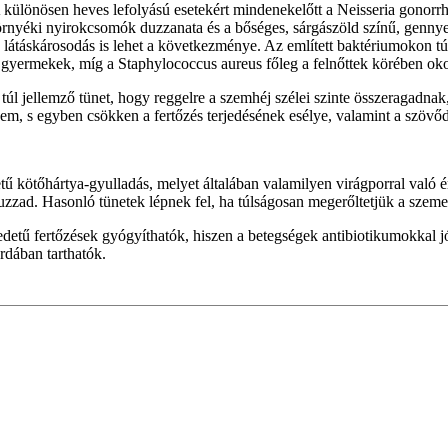
különösen heves lefolyású esetekért mindenekelőtt a Neisseria gonorrho
örnyéki nyirokcsomók duzzanata és a bőséges, sárgászöld színű, gennye
 látáskárosodás is lehet a következménye. Az említett baktériumokon tú
gyermekek, míg a Staphylococcus aureus főleg a felnőttek körében ok
l jellemző tünet, hogy reggelre a szemhéj szélei szinte összeragadnak, 
em, s egyben csökken a fertőzés terjedésének esélye, valamint a szövő
etű kötőhártya-gyulladás, melyet általában valamilyen virágporral való ér
zzad. Hasonló tünetek lépnek fel, ha túlságosan megerőltetjük a szemet
etű fertőzések gyógyíthatók, hiszen a betegségek antibiotikumokkal jó
rdában tarthatók.