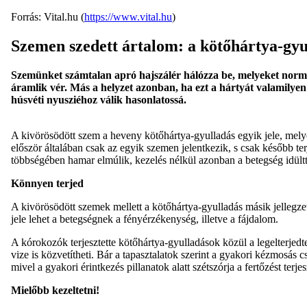
Forrás: Vital.hu (
https://www.vital.hu
)
Szemen szedett ártalom: a kötőhártya-gyu
Szemünket számtalan apró hajszálér hálózza be, melyeket normá
áramlik vér. Más a helyzet azonban, ha ezt a hártyát valamil
húsvéti nyusziéhoz válik hasonlatossá.
A kivörösödött szem a heveny kötőhártya-gyulladás egyik jele, melyet
először általában csak az egyik szemen jelentkezik, s csak később ter
többségében hamar elmúlik, kezelés nélkül azonban a betegség idültt
Könnyen terjed
A kivörösödött szemek mellett a kötőhártya-gyulladás másik jellegze
jele lehet a betegségnek a fényérzékenység, illetve a fájdalom.
A kórokozók terjesztette kötőhártya-gyulladások közül a legelterjedte
vize is közvetítheti. Bár a tapasztalatok szerint a gyakori kézmosás 
mivel a gyakori érintkezés pillanatok alatt szétszórja a fertőzést terj
Mielőbb kezeltetni!