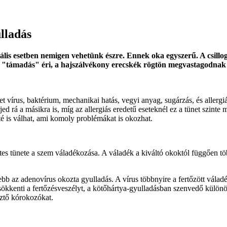
lladás
lis esetben nemigen vehetünk észre. Ennek oka egyszerű. A csillo
yen "támadás" éri, a hajszálvékony erecskék rögtön megvastagodn
 vírus, baktérium, mechanikai hatás, vegyi anyag, sugárzás, és allergi
jed rá a másikra is, míg az allergiás eredetű eseteknél ez a tünet szint
é is válhat, ami komoly problémákat is okozhat.
tes tünete a szem váladékozása. A váladék a kiváltó okoktól függően t
bb az adenovírus okozta gyulladás. A vírus többnyire a fertőzött váladék
csökkenti a fertőzésveszélyt, a kötőhártya-gyulladásban szenvedő különö
esztő kórokozókat.