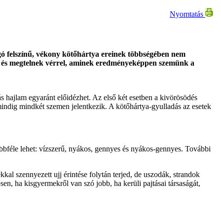
Nyomtatás
gó felszínű, vékony kötőhártya ereinek többségében nem
ak és megtelnek vérrel, aminek eredményeképpen szemünk a
ás hajlam egyaránt előidézhet. Az első két esetben a kivörösödés
e mindig mindkét szemen jelentkezik. A kötőhártya-gyulladás az esetek
öbbféle lehet: vízszerű, nyákos, gennyes és nyákos-gennyes. További
kal szennyezett ujj érintése folytán terjed, de uszodák, strandok
sen, ha kisgyermekről van szó jobb, ha kerüli pajtásai társaságát,