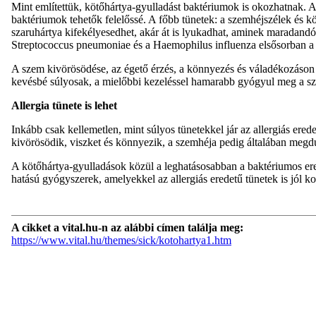
Mint említettük, kötőhártya-gyulladást baktériumok is okozhatnak. A 
baktériumok tehetők felelőssé. A főbb tünetek: a szemhéjszélek és k
szaruhártya kifekélyesedhet, akár át is lyukadhat, aminek maradandó
Streptococcus pneumoniae és a Haemophilus influenza elsősorban a 
A szem kivörösödése, az égető érzés, a könnyezés és váladékozáson tú
kevésbé súlyosak, a mielőbbi kezeléssel hamarabb gyógyul meg a sz
Allergia tünete is lehet
Inkább csak kellemetlen, mint súlyos tünetekkel jár az allergiás ered
kivörösödik, viszket és könnyezik, a szemhéja pedig általában megdu
A kötőhártya-gyulladások közül a leghatásosabban a baktériumos ered
hatású gyógyszerek, amelyekkel az allergiás eredetű tünetek is jól ko
A cikket a vital.hu-n az alábbi címen találja meg:
https://www.vital.hu/themes/sick/kotohartya1.htm