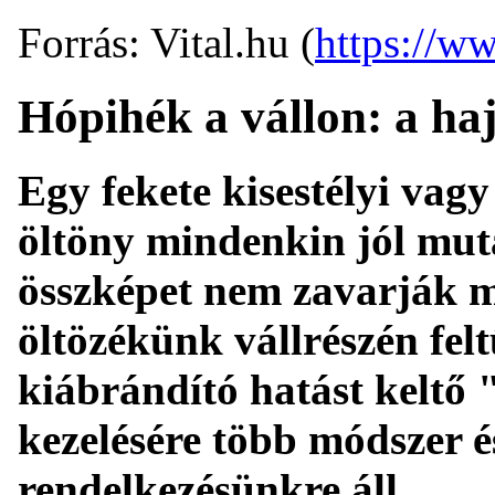
Forrás: Vital.hu (
https://ww
Hópihék a vállon: a ha
Egy fekete kisestélyi vagy
öltöny mindenkin jól muta
összképet nem zavarják m
öltözékünk vállrészén fe
kiábrándító hatást keltő
kezelésére több módszer é
rendelkezésünkre áll.