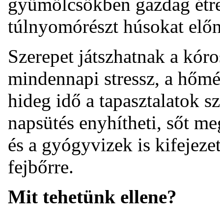
gyümölcsökben gazdag étre
túlnyomórészt húsokat előn
Szerepet játszhatnak a kór
mindennapi stressz, a hőmér
hideg idő a tapasztalatok sz
napsütés enyhítheti, sőt meg
és a gyógyvizek is kifejeze
fejbőrre.
Mit tehetünk ellene?