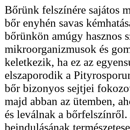
Bőrünk felszínére sajátos m
bőr enyhén savas kémhatása
bőrünkön amúgy hasznos sz
mikroorganizmusok és gom
keletkezik, ha ez az egyens
elszaporodik a Pityrospor
bőr bizonyos sejtjei fokoz
majd abban az ütemben, ah
és leválnak a bőrfelszínrő
beindulásának természetesen