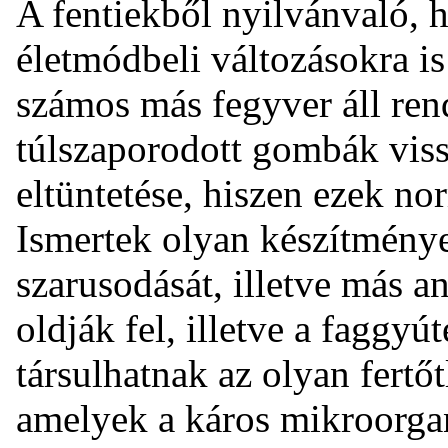
A fentiekből nyilvánvaló, 
életmódbeli változásokra is
számos más fegyver áll ren
túlszaporodott gombák vissz
eltüntetése, hiszen ezek no
Ismertek olyan készítménye
szarusodását, illetve más a
oldják fel, illetve a faggy
társulhatnak az olyan fertő
amelyek a káros mikroorga