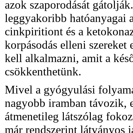
azok szaporodását gátolják.
leggyakoribb hatóanyagai a 
cinkpiritiont és a ketokona
korpásodás elleni szereket 
kell alkalmazni, amit a ké
csökkenthetünk.
Mivel a gyógyulási folyamat
nagyobb iramban távozik, e
átmenetileg látszólag foko
már rendszerint látványos j