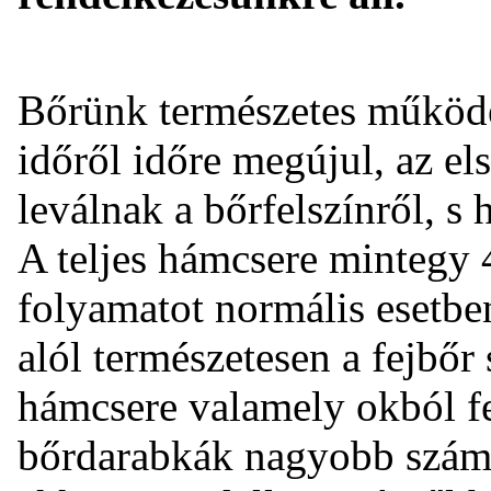
Bőrünk természetes működé
időről időre megújul, az el
leválnak a bőrfelszínről, s 
A teljes hámcsere mintegy 4 h
folyamatot normális esetbe
alól természetesen a fejbőr 
hámcsere valamely okból fe
bőrdarabkák nagyobb számb