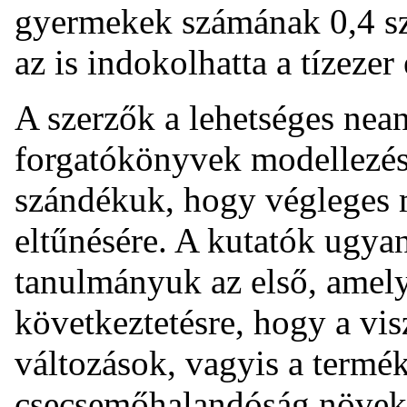
gyermekek számának 0,4 szá
az is indokolhatta a tízezer 
A szerzők a lehetséges nean
forgatókönyvek modellezésé
szándékuk, hogy végleges m
eltűnésére. A kutatók ugya
tanulmányuk az első, amely
következtetésre, hogy a vi
változások, vagyis a termé
csecsemőhalandóság növeked