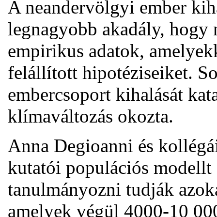
A neandervölgyi ember kiha
legnagyobb akadály, hogy 
empirikus adatok, amelyekke
felállított hipotéziseiket. S
embercsoport kihalását kat
klímaváltozás okozta.
Anna Degioanni és kollégá
kutatói populációs modellt á
tanulmányozni tudják azoka
amelyek végül 4000-10 000