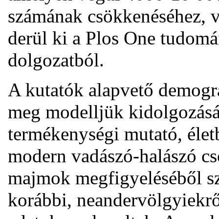
számának csökkenéséhez, vé
derül ki a Plos One tudomá
dolgozatból.
A kutatók alapvető demográ
meg modelljük kidolgozásá
termékenységi mutató, élet
modern vadászó-halászó cso
majmok megfigyeléséből s
korábbi, neandervölgyiekr