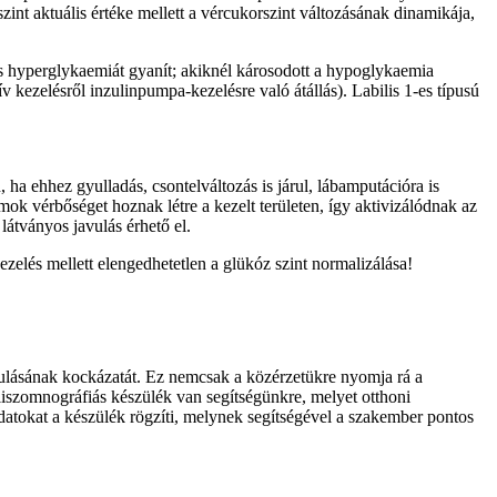
zint aktuális értéke mellett a vércukorszint változásának dinamikája,
is hyperglykaemiát gyanít; akiknél károsodott a hypoglykaemia
v kezelésről inzulinpumpa-kezelésre való átállás). Labilis 1-es típusú
ha ehhez gyulladás, csontelváltozás is járul, lábamputációra is
mok vérbőséget hoznak létre a kezelt területen, így aktivizálódnak az
látványos javulás érhető el.
elés mellett elengedhetetlen a glükóz szint normalizálása!
ulásának kockázatát. Ez nemcsak a közérzetükre nyomja rá a
oliszomnográfiás készülék van segítségünkre, melyet otthoni
 adatokat a készülék rögzíti, melynek segítségével a szakember pontos