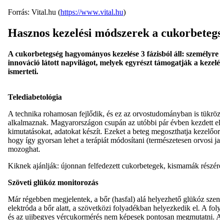
Forrás: Vital.hu (
https://www.vital.hu
)
Hasznos kezelési módszerek a cukorbeteg
A cukorbetegség hagyományos kezelése 3 fázisból áll: személyre 
innováció látott napvilágot, melyek egyrészt támogatják a kez
ismerteti.
Telediabetológia
A technika rohamosan fejlődik, és ez az orvostudományban is tükröz
alkalmaznak. Magyarországon csupán az utóbbi pár évben kezdett el 
kimutatásokat, adatokat készít. Ezeket a beteg megoszthatja kezelőor
hogy így gyorsan lehet a terápiát módosítani (természetesen orvosi j
mozoghat.
Kiknek ajánlják: újonnan felfedezett cukorbetegek, kismamák részére, 
Szöveti glükóz monitorozás
Már régebben megjelentek, a bőr (hasfal) alá helyezhető glükóz szen
elektróda a bőr alatt, a szövetközi folyadékban helyezkedik el. A f
és az ujjbegyes vércukormérés nem képesek pontosan megmutatni. A s