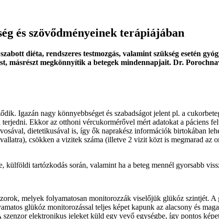
ség és szövődményeinek terápiájában
szabott diéta, rendszeres testmozgás, valamint szükség esetén gyó
elést, másrészt megkönnyítik a betegek mindennapjait. Dr. Porochn
ődik. Igazán nagy könnyebbséget és szabadságot jelent pl. a cukorbeteg
terjedni. Ekkor az otthoni vércukormérővel mért adatokat a páciens fel
vosával, dietetikusával is, így ők naprakész információk birtokában leh
avallatra), csökken a vizitek száma (illetve 2 vizit közt is megmarad a
külföldi tartózkodás során, valamint ha a beteg mennél gyorsabb visszaje
zorok, melyek folyamatosan monitorozzák viselőjük glükóz szintjét. A 
olyamatos glükóz monitorozással teljes képet kapunk az alacsony és ma
zenzor elektronikus jeleket küld egy vevő egységbe, így pontos képet