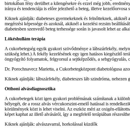
birtokában fény derülhet a kilengésekre és ezzel még jobb, eredményes
iránya és tendenciája is előre jelezhető a beteg, illetve kezelőorvosa
Kiknek ajánlják: diabeteses gyermekeknek és felnőtteknek, akiknél a
megérzési képessége és azoknál, akiknél a kezelési rezsim beállításáb
diabetesben szenvedő beteg terhessége során is javasolt lehet az alk
Lökéshullám terápia
A cukorbetegség egyik gyakori szövődménye a lábszárfekély, melynek 
szükség lehet.) A fekély kezelésének egy igen hatásos kiegészítő ter
öngyógyító folyamatok, felgyorsul a sejtképződés, a sebgyógyulás, cs
Dr. Porochnavecz Marietta, a Cukorbetegközpont diabetológusa azonb
Kiknek ajánlják: lábszárfekély, diabeteszes láb szindróma, nehezen
Otthoni alvásdiagnosztika
A cukorbetegek közt igen gyakori problémának számítanak a különbö
bélyegét, de a rossz alvás vércukorszint-emelő hatással is rendelkez
körülmények közt is lehet viselni. Az eszköz méri az oxigén-ellátotts
képet kaphat az illető alvásáról, így a megfelelő terápiában részesíthet
Kiknek ajánlják: alvászavarral, horkolással küzdők