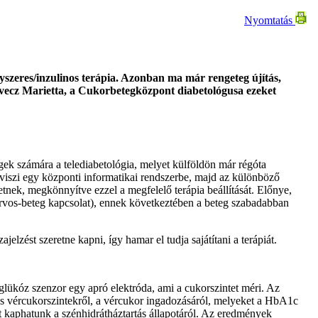
Nyomtatás
gyszeres/inzulinos terápia. Azonban ma már rengeteg újítás,
avecz Marietta, a Cukorbetegközpont diabetológusa ezeket
ek számára a telediabetológia, melyet külföldön már régóta
viszi egy központi informatikai rendszerbe, majd az különböző
etnek, megkönnyítve ezzel a megfelelő terápia beállítását. Előnye,
z orvos-beteg kapcsolat), ennek következtében a beteg szabadabban
lzést szeretne kapni, így hamar el tudja sajátítani a terápiát.
glükóz szenzor egy apró elektróda, ami a cukorszintet méri. Az
gas vércukorszintekről, a vércukor ingadozásáról, melyeket a HbA1c
 kaphatunk a szénhidrátháztartás állapotáról. Az eredmények