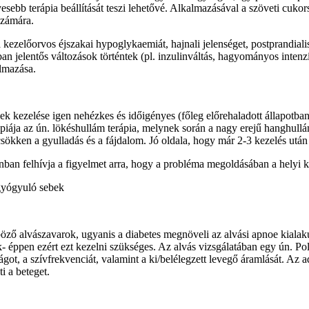
ebb terápia beállítását teszi lehetővé. Alkalmazásával a szöveti cukors
 számára.
 kezelőorvos éjszakai hypoglykaemiát, hajnali jelenséget, postprandial
an jelentős változások történtek (pl. inzulinváltás, hagyományos intenzí
almazása.
kezelése igen nehézkes és időigényes (főleg előrehaladott állapotban, 
ápiája az ún. lökéshullám terápia, melynek során a nagy erejű hanghullá
ökken a gyulladás és a fájdalom. Jó oldala, hogy már 2-3 kezelés után 
an felhívja a figyelmet arra, hogy a probléma megoldásában a helyi kez
 gyógyuló sebek
ző alvászavarok, ugyanis a diabetes megnöveli az alvási apnoe kialak
ik- éppen ezért ezt kezelni szükséges. Az alvás vizsgálatában egy ún. P
ágot, a szívfrekvenciát, valamint a ki/belélegzett levegő áramlását. Az
i a beteget.