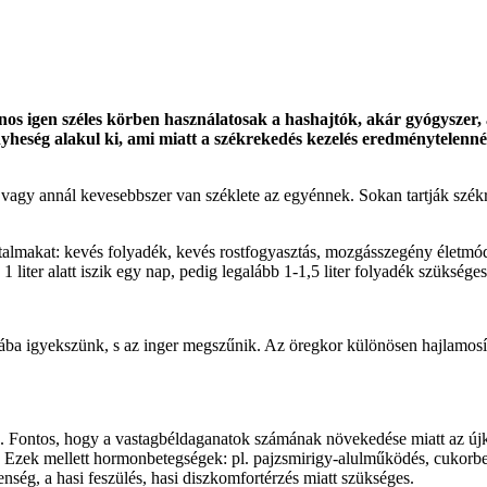
jnos igen széles körben használatosak a hashajtók, akár gyógysze
yheség alakul ki, ami miatt a székrekedés kezelés eredménytelenné 
vagy annál kevesebbszer van széklete az egyénnek. Sokan tartják székr
rtalmakat: kevés folyadék, kevés rostfogyasztás, mozgásszegény életmó
 liter alatt iszik egy nap, pedig legalább 1-1,5 liter folyadék szüksége
nkába igyekszünk, s az inger megszűnik. Az öregkor különösen hajlamosít
k. Fontos, hogy a vastagbéldaganatok számának növekedése miatt az újkel
tnak. Ezek mellett hormonbetegségek: pl. pajzsmirigy-alulműködés, cukor
ség, a hasi feszülés, hasi diszkomfortérzés miatt szükséges.