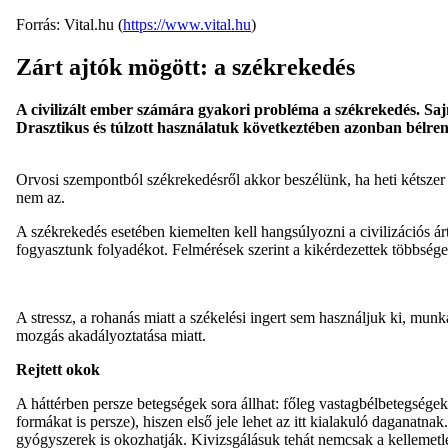
Forrás: Vital.hu (
https://www.vital.hu
)
Zárt ajtók mögött: a székrekedés
A civilizált ember számára gyakori probléma a székrekedés. Sa
Drasztikus és túlzott használatuk következtében azonban bélren
Orvosi szempontból székrekedésről akkor beszélünk, ha heti kétszer 
nem az.
A székrekedés esetében kiemelten kell hangsúlyozni a civilizációs á
fogyasztunk folyadékot. Felmérések szerint a kikérdezettek többsége 1
A stressz, a rohanás miatt a székelési ingert sem használjuk ki, mu
mozgás akadályoztatása miatt.
Rejtett okok
A háttérben persze betegségek sora állhat: főleg vastagbélbetegsége
formákat is persze), hiszen első jele lehet az itt kialakuló dagana
gyógyszerek is okozhatják. Kivizsgálásuk tehát nemcsak a kellemetlen