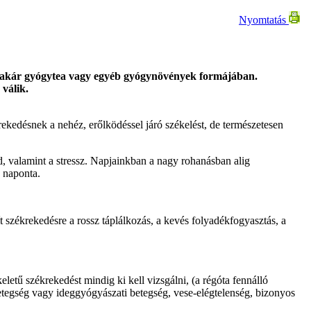
Nyomtatás
r, akár gyógytea vagy egyéb gyógynövények formájában.
válik.
ekedésnek a nehéz, erőlködéssel járó székelést, de természetesen
d, valamint a stressz. Napjainkban a nagy rohanásban alig
s naponta.
 székrekedésre a rossz táplálkozás, a kevés folyadékfogyasztás, a
etű székrekedést mindig ki kell vizsgálni, (a régóta fennálló
betegség vagy ideggyógyászati betegség, vese-elégtelenség, bizonyos