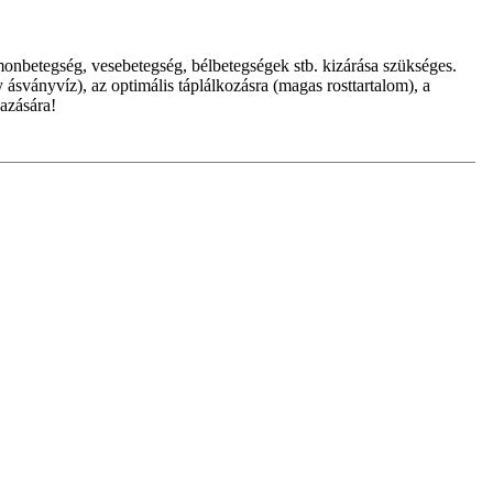
monbetegség, vesebetegség, bélbetegségek stb. kizárása szükséges.
ásványvíz), az optimális táplálkozásra (magas rosttartalom), a
azására!