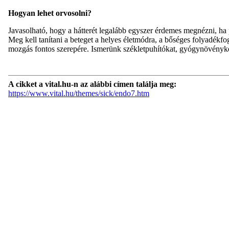
Hogyan lehet orvosolni?
Javasolható, hogy a hátterét legalább egyszer érdemes megnézni, ha
Meg kell tanítani a beteget a helyes életmódra, a bőséges folyadékfo
mozgás fontos szerepére. Ismerünk székletpuhítókat, gyógynövényk
A cikket a vital.hu-n az alábbi címen találja meg:
https://www.vital.hu/themes/sick/endo7.htm