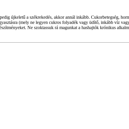
 pedig újkeletű a székrekedés, akkor annál inkább. Cukorbetegség, hor
gyasztásra (mely ne legyen cukros folyadék vagy üdítő, inkább víz vagy 
észítményeket. Ne szoktassuk rá magunkat a hashajtók krónikus alkalm