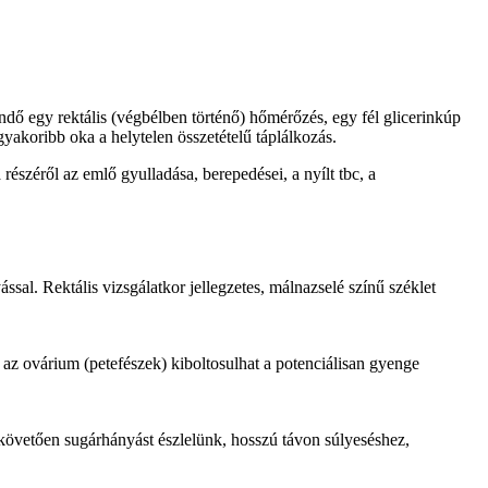
endő egy rektális (végbélben történő) hőmérőzés, egy fél glicerinkúp
yakoribb oka a helytelen összetételű táplálkozás.
észéről az emlő gyulladása, berepedései, a nyílt tbc, a
ssal. Rektális vizsgálatkor jellegzetes, málnazselé színű széklet
 az ovárium (petefészek) kiboltosulhat a potenciálisan gyenge
követően sugárhányást észlelünk, hosszú távon súlyeséshez,