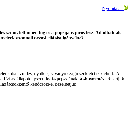
Nyomtatás
es színű, feltűnően híg és a popsija is piros lesz. Adódhatnak
melyek azonnali orvosi ellátást igényelnek.
elenkában zöldes, nyálkás, savanyú szagú székletet észlelünk. A
cs. Ezt az állapotot pszeudodiszpepsziának,
ál-hasmenés
nek tartjuk.
ulladáscsökkentő kenőcsökkel kezelhetjük.