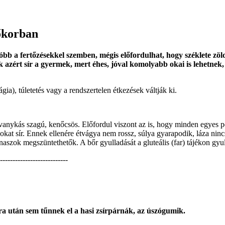
őkorban
llóbb a fertőzésekkel szemben, mégis előfordulhat, hogy széklete zöld
 azért sír a gyermek, mert éhes, jóval komolyabb okai is lehetnek, 
a), túletetés vagy a rendszertelen étkezések váltják ki.
vanykás szagú, kenőcsös. Előfordul viszont az is, hogy minden egyes p
okat sír. Ennek ellenére étvágya nem rossz, súlya gyarapodik, láza nin
naszok megszüntethetők. A bőr gyulladását a gluteális (far) tájékon gy
---------------------------
ra után sem tűnnek el a hasi zsírpárnák, az úszógumik.