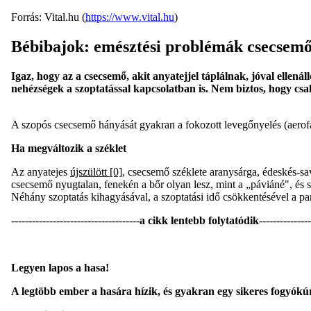
Forrás: Vital.hu (
https://www.vital.hu
)
Bébibajok: emésztési problémák csecsem
Igaz, hogy az a csecsemő, akit anyatejjel táplálnak, jóval ellená
nehézségek a szoptatással kapcsolatban is. Nem biztos, hogy csak
A szopós csecsemő hányását gyakran a fokozott levegőnyelés (aerofági
Ha megváltozik a széklet
Az anyatejes
újszülött
[0]
, csecsemő széklete aranysárga, édeskés-sa
csecsemő nyugtalan, fenekén a bőr olyan lesz, mint a „páviáné", és s
Néhány szoptatás kihagyásával, a szoptatási idő csökkentésével a pa
-------------------------------------
a cikk lentebb folytatódik
---------------
Legyen lapos a hasa!
A legtöbb ember a hasára hízik, és gyakran egy sikeres fogyókú