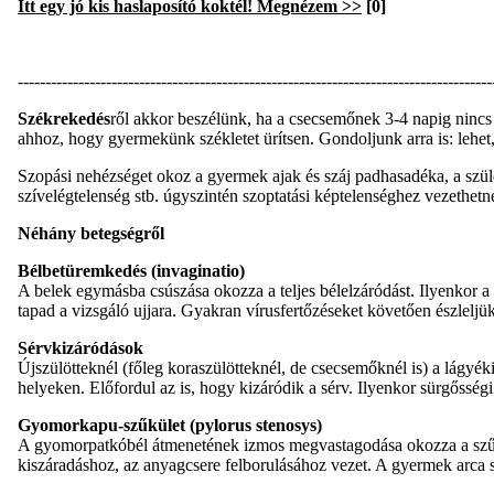
Itt egy jó kis haslaposító koktél! Megnézem >>
[0]
--------------------------------------------------------------------------------------
Székrekedés
ről akkor beszélünk, ha a csecsemőnek 3-4 napig nincs s
ahhoz, hogy gyermekünk székletet ürítsen. Gondoljunk arra is: lehet
Szopási nehézséget okoz a gyermek ajak és száj padhasadéka, a szület
szívelégtelenség stb. úgyszintén szoptatási képtelenséghez vezethetn
Néhány betegségről
Bélbetüremkedés (invaginatio)
A belek egymásba csúszása okozza a teljes bélelzáródást. Ilyenkor a s
tapad a vizsgáló ujjara. Gyakran vírusfertőzéseket követően észleljük
Sérvkizáródások
Újszülötteknél (főleg koraszülötteknél, de csecsemőknél is) a lágyé
helyeken. Előfordul az is, hogy kizáródik a sérv. Ilyenkor sürgősségi 
Gyomorkapu-szűkület (pylorus stenosys)
A gyomorpatkóbél átmenetének izmos megvastagodása okozza a szűküle
kiszáradáshoz, az anyagcsere felborulásához vezet. A gyermek arca s