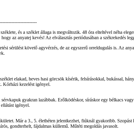
-------------------------
zéklete, és a széklet állaga is megváltozik. 48 óra elteltével néha eleg
, hogy az anyatej kevés! Az elválasztás periódusában a székrekedés legg
ési sérülést követő agyvérzés, de az egyszerű orreldugulás is. Az anya r
ek.
zéklet elakad, heves hasi görcsök kísérik, felsírásokkal, bukással, hányá
. Kórházi kezelést igényel.
ki sérvkapuk gyakran lazábbak. Erőlködéskor, síráskor egy bélkacs vagy
ellátást igényel.
tet. Már a 3., 5. élethéten jelentkezhet, fiúknál gyakoribb. Szopást 
írós, gondterhelt, fájdalmas küllemű. Műtéti megoldás javasolt.