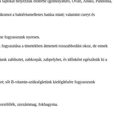
lésű sajtokat helyezzük előtérbe (gomolyatúró, Óvári, Anikó, Pannónia,
komot a baktériumellenes hatása miatt; valamint curryt és
 ne fogyasszunk nyersen.
lék fogyasztása a tünetekben átmeneti rosszabbodást okoz, de ennek
unk zablisztet, zabkorpát, zabpelyhet, és időnként egészítsük ki a
ket; sőt B-vitamin-szükségletünk kielégítésére fogyasszunk
, borsófélék, szezámmag, fokhagyma.