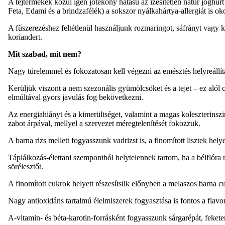
A tejtermékek közül igen jótékony hatású az ízesítetlen natúr joghurt 
Feta, Edami és a brindzafélék) a sokszor nyálkahártya-allergiát is 
A fűszerezéshez feltétlenül használjunk rozmaringot, sáfrányt vagy 
koriandert.
Mit szabad, mit nem?
Nagy türelemmel és fokozatosan kell végezni az emésztés helyreállí
Kerüljük viszont a nem szezonális gyümölcsöket és a tejet – ez alól 
elmúltával gyors javulás fog bekövetkezni.
Az energiahiányt és a kimerültséget, valamint a magas koleszterinszin
zabot árpával, mellyel a szervezet méregtelenítését fokozzuk.
A barna rizs mellett fogyasszunk vadrizst is, a finomított lisztek hely
Táplálkozás-élettani szempontból helytelennek tartom, ha a bélflóra 
sörélesztőt.
A finomított cukrok helyett részesítsük előnyben a melaszos barna cuk
Nagy antioxidáns tartalmú élelmiszerek fogyasztása is fontos a flav
A-vitamin- és béta-karotin-forrásként fogyasszunk sárgarépát, feketeri