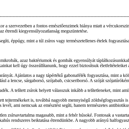
-----------------------------------------------------------------------------------------
yenkor a szervezetben a fontos emésztőenzimek hiánya miatt a vércukors
, az étrendi kiegyensúlyozatlanság megszüntetése.
íti, éppúgy, mint a túl zsíros vagy természetellenes ételek fogyasztása, 
mikrobák, azaz baktériumok és gombák egyensúlyát táplálkozásunkkal i
ainkat kell úgy összeállítanunk, hogy ezzel biztosítsuk életfeltételeiket
rányát. Ajánlatos a nagy tápértékű gabonafélék fogyasztása, mint a köles
 a lencse, sárgaborsó, szójabab, csicseriborsó. A szóját szójatúróként,
ék. A telített zsírok helyett válasszuk inkább a telítetleneket, mint ami
tett tejtermékeket is, továbbá nagyobb mennyiségű zöldségfogyasztás i
 levél, ami nemcsak az emésztést segíti, hanem természetes antibiotiku
tlen zsírsavtartalma magasabb, mint a fehér húsoké. Fontosak a vastarta
ahús rendszeres beiktatása étrendünkbe. A nagyobb arányú halfogyasztás