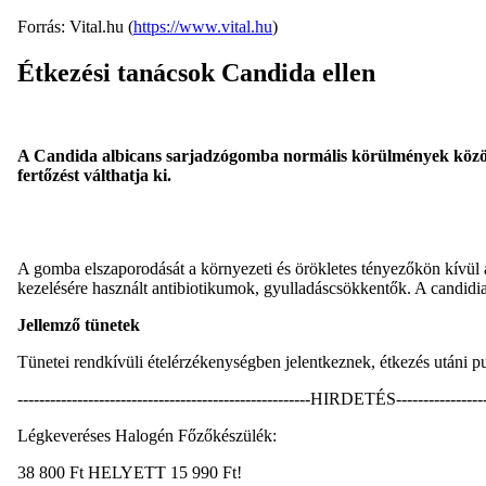
Forrás: Vital.hu (
https://www.vital.hu
)
Étkezési tanácsok Candida ellen
A Candida albicans sarjadzógomba normális körülmények között i
fertőzést válthatja ki.
A gomba elszaporodását a környezeti és örökletes tényezőkön kívül 
kezelésére használt antibiotikumok, gyulladáscsökkentők. A candidia
Jellemző tünetek
Tünetei rendkívüli ételérzékenységben jelentkeznek, étkezés utáni pu
------------------------------------------------------HIRDETÉS------------------
Légkeveréses Halogén Főzőkészülék:
38 800 Ft HELYETT 15 990 Ft!