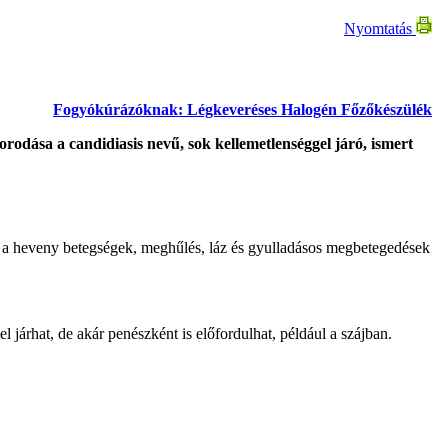
Nyomtatás
Fogyókúrázóknak: Légkeveréses Halogén Főzőkészülék
odása a candidiasis nevű, sok kellemetlenséggel járó, ismert
ők a heveny betegségek, meghűlés, láz és gyulladásos megbetegedések
 járhat, de akár penészként is előfordulhat, például a szájban.