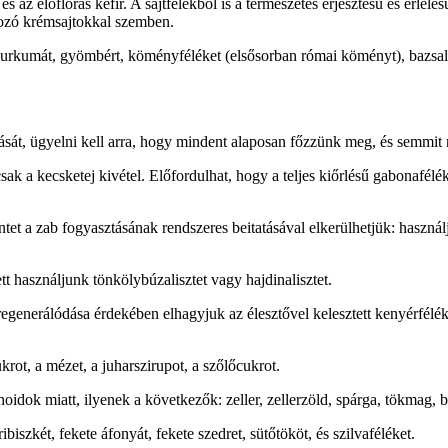
és az élőflórás kefir. A sajtfélékből is a természetes erjesztésű és érle
okozó krémsajtokkal szemben.
kurkumát, gyömbért, köményféléket (elsősorban római köményt), bazsali
tását, ügyelni kell arra, hogy mindent alaposan főzzünk meg, és semmit
csak a kecsketej kivétel. Előfordulhat, hogy a teljes kiőrlésű gabonafé
tet a zab fogyasztásának rendszeres beitatásával elkerülhetjük: használj
ett használjunk tönkölybúzalisztet vagy hajdinalisztet.
regenerálódása érdekében elhagyjuk az élesztővel kelesztett kenyérfélé
rot, a mézet, a juharszirupot, a szőlőcukrot.
onoidok miatt, ilyenek a következők: zeller, zellerzöld, spárga, tökmag
biszkét, fekete áfonyát, fekete szedret, sütőtököt, és szilvaféléket.