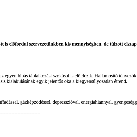
s előfordul szervezetünkben kis mennyiségben, de túlzott elszapor
az egyén hibás táplálkozási szokásai is előidézik. Hajlamosító tényez
sis kialakulásának egyik jelentős oka a kiegyensúlyozatlan étrend.
ffadással, gázképződéssel, depresszióval, energiahiánnyal, gyengeséggel
-------------------------