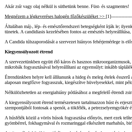
Akár zsír vagy olaj nélkül is süthetünk benne. Füst- és szagmentes!
Megnézem a légkeveréses halogén főzőkészüléket >>
[1]--------------
Általában máj-, lép- és emésztőrendszeri betegségként írják le; il
tünetek. A candidiasis kezelésében fontos az emésztés helyreállítása
A Candida túlszaporodását a szervezet hiányos fehérjemérlege is előseg
Kiegyensúlyozott étrend
A szervezetünkben együtt élő káros és hasznos mikroorganizmusok, 
mikrobák fogyasztásával helyreállítani az egyensúlyt: inkább táplálék
Étrendünkben helyre kell állítanunk a hideg és meleg ételek ésszerű a
alaposan megfőzve fogyasszuk, kiegészítve hüvelyesekkel, mint például
Nélkülözhetetlen az energiahiány pótlásához a megfelelő étrendi zsirad
A kiegyensúlyozott étrend természetesen tartalmazzon húst és erjesz
szempontjából fontosak a spenót, a tökfélék, a petrezselyemgyökér és
A húsfélék közül a vörös húsok fogyasztása előnyös, mert ezek telíte
gyömbérrel, fokhagymával és rozmaringgal elkészített marhahús, birk