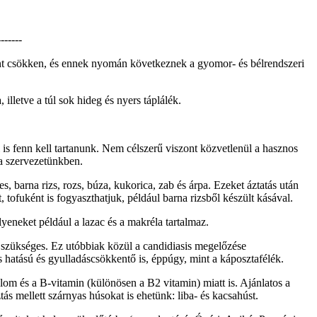
-------
zint csökken, és ennek nyomán következnek a gyomor- és bélrendszeri
illetve a túl sok hideg és nyers táplálék.
s fenn kell tartanunk. Nem célszerű viszont közvetlenül a hasznos
 a szervezetünkben.
, barna rizs, rozs, búza, kukorica, zab és árpa. Ezeket áztatás után
 tofuként is fogyaszthatjuk, például barna rizsből készült kásával.
lyeneket például a lazac és a makréla tartalmaz.
s szükséges. Ez utóbbiak közül a candidiasis megelőzése
s hatású és gyulladáscsökkentő is, éppúgy, mint a káposztafélék.
lom és a B-vitamin (különösen a B2 vitamin) miatt is. Ajánlatos a
 mellett szárnyas húsokat is ehetünk: liba- és kacsahúst.