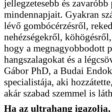
jellegzetesebb és zavaróbb
mindennapjait. Gyakran sz
lévő gombócérzésről, reked
nehézségekről, köhögésről, 
hogy a megnagyobbodott p
hangszalagokat és a légcsöv
Gábor PhD, a Budai Endok
specialistája, aki hozzátett
akár szabad szemmel is lát
Ha az ultrahang igazolja