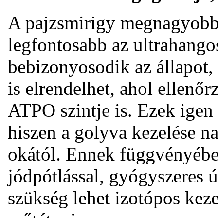
A pajzsmirigy megnagyobb
legfontosabb az ultrahango
bebizonyosodik az állapot, 
is elrendelhet, ahol ellenőr
ATPO szintje is. Ezek igen
hiszen a golyva kezelése n
okától. Ennek függvényében
jódpótlással, gyógyszeres ú
szükség lehet izotópos keze