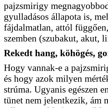
pajzsmirigy megnagyobbod
gyulladásos állapota is, me
fájdalmatlan, attól függően
szemben (szubakut, akut, li
Rekedt hang, köhögés, g
Hogy vannak-e a pajzsmir
és hogy azok milyen mérték
strúma. Ugyanis egészen e
tünet nem jelentkezik, ám 