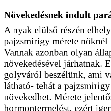
Növekedésnek indult pará
A nyak elülső részén elhel
pajzsmirigy mérete nőknél 
Vannak azonban olyan álla
növekedésével járhatnak. 
golyváról beszélünk, ami v
látható- tehát a pajzsmirigy
növekedhet. Mérete jelentő
hormontermelést, ezért ige