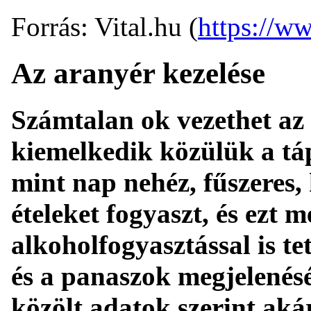
Forrás: Vital.hu (
https://ww
Az aranyér kezelése
Számtalan ok vezethet az
kiemelkedik közülük a táp
mint nap nehéz, fűszeres,
ételeket fogyaszt, és ezt 
alkoholfogyasztással is te
és a panaszok megjelenés
közölt adatok szerint akár