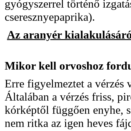
gyógyszerrel történő izgatás
cseresznyepaprika).
Az aranyér kialakulásáról
Mikor kell orvoshoz ford
Erre figyelmeztet a vérzés
Általában a vérzés friss, pi
kórképtől függően enyhe, s
nem ritka az igen heves fá