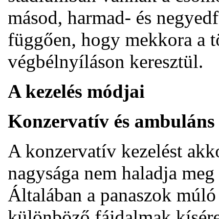
másod, harmad- és negyedfo
függően, hogy mekkora a tö
végbélnyíláson keresztül.
A kezelés módjai
Konzervatív és ambuláns 
A konzervatív kezelést akk
nagysága nem haladja meg 
Általában a panaszok múló
különböző fájdalmak kísére