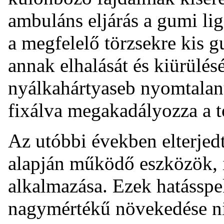
ambuláns eljárás a gumi lig
a megfelelő törzsekre kis g
annak elhalását és kiürülés
nyálkahártyaseb nyomtalan
fixálva megakadályozza a t
Az utóbbi években elterjed
alapján működő eszközök, il
alkalmazása. Ezek hatásspe
nagymértékű növekedése ni