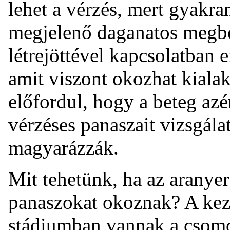
lehet a vérzés, mert gyakra
megjelenő daganatos megb
létrejöttével kapcsolatban
amit viszont okozhat kialak
előfordul, hogy a beteg azé
vérzéses panaszait vizsgála
magyarázzák.
Mit tehetünk, ha az aranye
panaszokat okoznak? A keze
stádiumban vannak a csomók