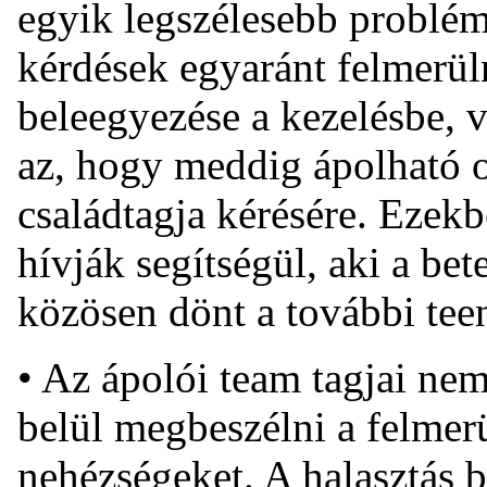
egyik legszélesebb probléma
kérdések egyaránt felmerül
beleegyezése a kezelésbe, v
az, hogy meddig ápolható o
családtagja kérésére. Ezek
hívják segítségül, aki a bet
közösen dönt a további tee
• Az ápolói team tagjai ne
belül megbeszélni a felmer
nehézségeket. A halasztás b