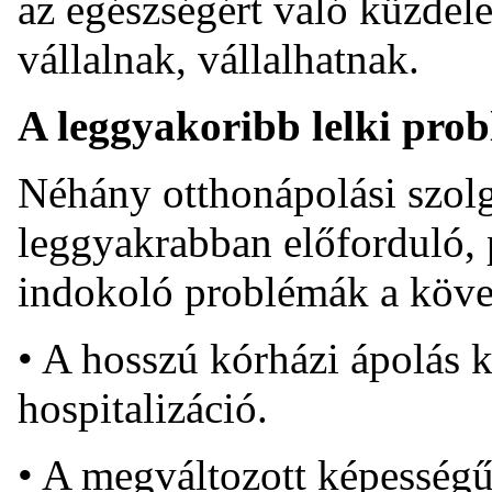
az egészségért való küzdele
vállalnak, vállalhatnak.
A leggyakoribb lelki pro
Néhány otthonápolási szolgá
leggyakrabban előforduló, 
indokoló problémák a köve
• A hosszú kórházi ápolás 
hospitalizáció.
• A megváltozott képességű