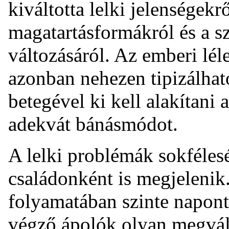
kiváltotta lelki jelenségekrő
magatartásformákról és a s
változásáról. Az emberi lél
azonban nehezen tipizálhat
betegével ki kell alakítani 
adekvát bánásmódot.
A lelki problémák sokféle
családonként is megjelenik.
folyamatában szinte naponta
végző ápolók olyan megvál