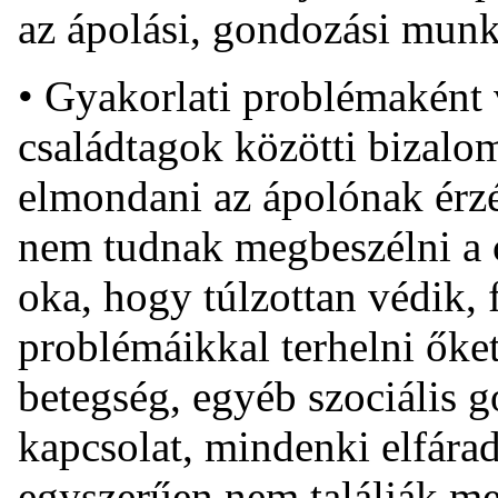
az ápolási, gondozási mun
• Gyakorlati problémaként v
családtagok közötti bizalo
elmondani az ápolónak érzé
nem tudnak megbeszélni a c
oka, hogy túlzottan védik, f
problémáikkal terhelni őket
betegség, egyéb szociális 
kapcsolat, mindenki elfárad
egyszerűen nem találják me