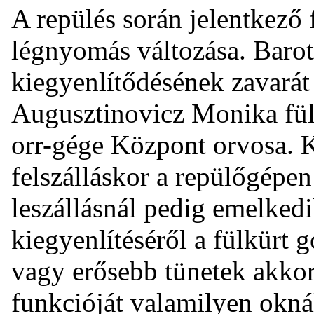
A repülés során jelentkező 
légnyomás változása. Bar
kiegyenlítődésének zavarát
Augusztinovicz Monika fül-
orr-gége Központ orvosa. 
felszálláskor a repülőgépe
leszállásnál pedig emelke
kiegyenlítéséről a fülkürt 
vagy erősebb tünetek akkor 
funkcióját valamilyen oknál