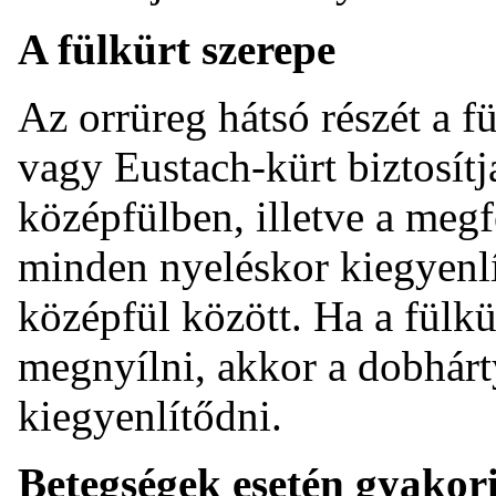
A fülkürt szerepe
Az orrüreg hátsó részét a fül
vagy Eustach-kürt biztosítj
középfülben, illetve a megfe
minden nyeléskor kiegyenlít
középfül között. Ha a fülk
megnyílni, akkor a dobhárt
kiegyenlítődni.
Betegségek esetén gyakor