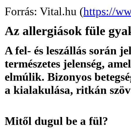
Forrás: Vital.hu (
https://ww
Az allergiások füle gy
A fel- és leszállás során j
természetes jelenség, ame
elmúlik. Bizonyos betegs
a kialakulása, ritkán szö
Mitől dugul be a fül?