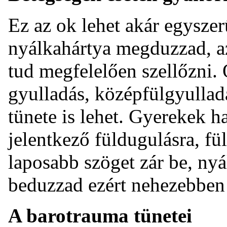
Ez az ok lehet akár egysze
nyálkahártya megduzzad, az
tud megfelelően szellőzni.
gyulladás, középfülgyullad
tünete is lehet. Gyerekek 
jelentkező füldugulásra, fül
laposabb szöget zár be, ny
beduzzad ezért nehezebben 
A barotrauma tünetei