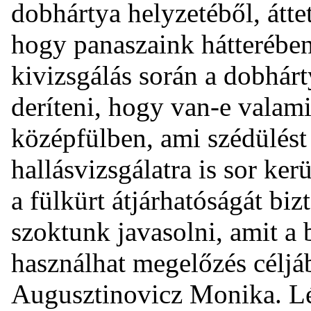
dobhártya helyzetéből, átte
hogy panaszaink hátterébe
kivizsgálás során a dobhárty
deríteni, hogy van-e valami
középfülben, ami szédülést
hallásvizsgálatra is sor ker
a fülkürt átjárhatóságát biz
szoktunk javasolni, amit a 
használhat megelőzés céljáb
Augusztinovicz Monika. Lét