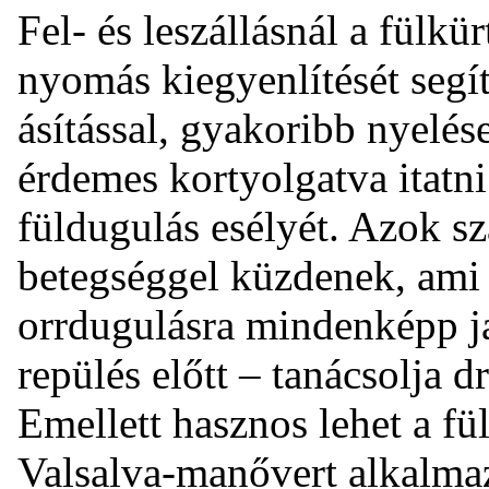
Fel- és leszállásnál a fülkür
nyomás kiegyenlítését segí
ásítással, gyakoribb nyelé
érdemes kortyolgatva itatni
füldugulás esélyét. Azok s
betegséggel küzdenek, ami 
orrdugulásra mindenképp ja
repülés előtt – tanácsolja 
Emellett hasznos lehet a f
Valsalva-manővert alkalmaz