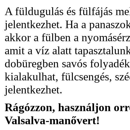
A füldugulás és fülfájás me
jelentkezhet. Ha a panaszok
akkor a fülben a nyomásérz
amit a víz alatt tapasztalun
dobüregben savós folyadékg
kialakulhat, fülcsengés, sz
jelentkezhet.
Rágózzon, használjon orr
Valsalva-manővert!