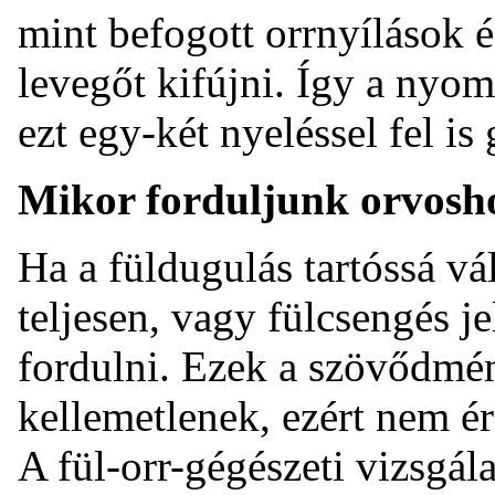
mint befogott orrnyílások é
levegőt kifújni. Így a nyo
ezt egy-két nyeléssel fel is
Mikor forduljunk orvosh
Ha a füldugulás tartóssá vá
teljesen, vagy fülcsengés j
fordulni. Ezek a szövődmé
kellemetlenek, ezért nem é
A fül-orr-gégészeti vizsgál