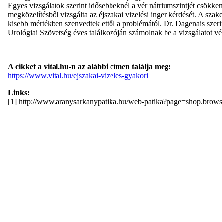
Egyes vizsgálatok szerint idősebbeknél a vér nátriumszintjét csökke
megközelítésből vizsgálta az éjszakai vizelési inger kérdését. A sza
kisebb mértékben szenvedtek ettől a problémától. Dr. Dagenais szerin
Urológiai Szövetség éves találkozóján számolnak be a vizsgálatot 
A cikket a vital.hu-n az alábbi címen találja meg:
https://www.vital.hu/ejszakai-vizeles-gyakori
Links:
[1] http://www.aranysarkanypatika.hu/web-patika?page=shop.bro