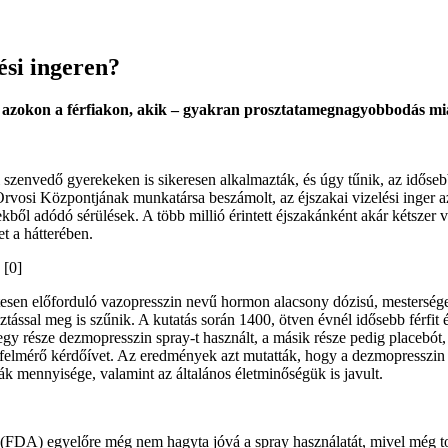
ési ingeren?
et azokon a férfiakon, akik – gyakran prosztatamegnagyobbodás miatt
l szenvedő gyerekeken is sikeresen alkalmazták, és úgy tűnik, az időse
osi Központjának munkatársa beszámolt, az éjszakai vizelési inger az 
sésekből adódó sérülések. A több millió érintett éjszakánként akár kétsz
et a hátterében.
[0]
en előforduló vazopresszin nevű hormon alacsony dózisú, mesterséges v
sztással meg is szűnik. A kutatás során 1400, ötven évnél idősebb férfit
ők egy része dezmopresszin spray-t használt, a másik része pedig place
et felmérő kérdőívet. Az eredmények azt mutatták, hogy a dezmopresszin 
rák mennyisége, valamint az általános életminőségük is javult.
(FDA) egyelőre még nem hagyta jóvá a spray használatát, mivel még tov