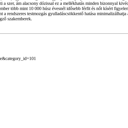
nti a szer, ám alacsony dózissal ez a mellékhatás minden bizonnyal kiv
kember több mint 10 000 húsz évesnél idősebb férfit és nőt kísért figye
t a rendszeres testmozgás gyulladáscsökkentő hatása minimalizálhatja a
végző szakemberek.
wse&category_id=101