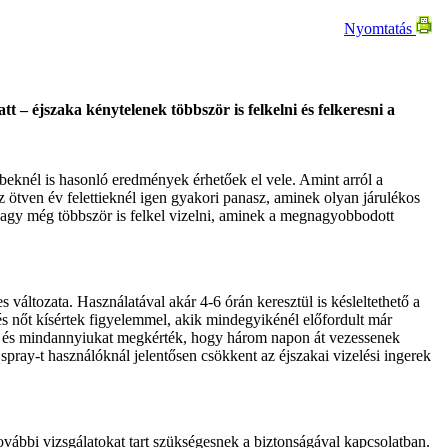
Nyomtatás
 – éjszaka kénytelenek többször is felkelni és felkeresni a
bbeknél is hasonló eredmények érhetőek el vele. Amint arról a
ötven év felettieknél igen gyakori panasz, aminek olyan járulékos
er vagy még többször is felkel vizelni, aminek a megnagyobbodott
áltozata. Használatával akár 4-6 órán keresztül is késleltethető a
 és nőt kísértek figyelemmel, akik mindegyikénél előfordult már
bót, és mindannyiukat megkérték, hogy három napon át vezessenek
spray-t használóknál jelentősen csökkent az éjszakai vizelési ingerek
ábbi vizsgálatokat tart szükségesnek a biztonságával kapcsolatban.