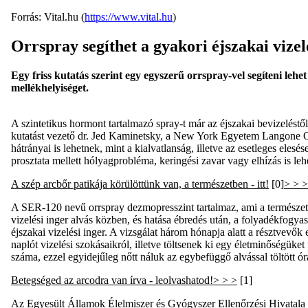
Forrás: Vital.hu (
https://www.vital.hu
)
Orrspray segíthet a gyakori éjszakai vizel
Egy friss kutatás szerint egy egyszerű orrspray-vel segíteni leh
mellékhelyiséget.
A szintetikus hormont tartalmazó spray-t már az éjszakai bevizeléstő
kutatást vezető dr. Jed Kaminetsky, a New York Egyetem Langone Orv
hátrányai is lehetnek, mint a kialvatlanság, illetve az esetleges ele
prosztata mellett hólyagprobléma, keringési zavar vagy elhízás is leh
A szép arcbőr patikája körülöttünk van, a természetben - itt!
[0]
> > >
A SER-120 nevű orrspray dezmopresszint tartalmaz, ami a természetes
vizelési inger alvás közben, és hatása ébredés után, a folyadékfogya
éjszakai vizelési inger. A vizsgálat három hónapja alatt a résztvev
naplót vizelési szokásaikról, illetve töltsenek ki egy életminőségük
száma, ezzel egyidejűleg nőtt náluk az egybefüggő alvással töltött ó
Betegséged az arcodra van írva - leolvashatod!> > >
[1]
Az Egyesült Államok Élelmiszer és Gyógyszer Ellenőrzési Hivatala 