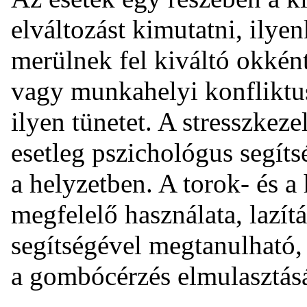
elváltozást kimutatni, ilye
merülnek fel kiváltó okként.
vagy munkahelyi konfliktus
ilyen tünetet. A stresszkezel
esetleg pszichológus segíts
a helyzetben. A torok- és 
megfelelő használata, lazít
segítségével megtanulható, 
a gombócérzés elmulasztás