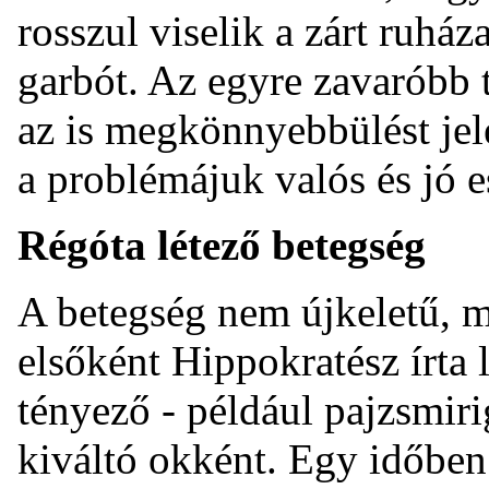
rosszul viselik a zárt ruház
garbót. Az egyre zavaróbb 
az is megkönnyebbülést jel
a problémájuk valós és jó e
Régóta létező betegség
A betegség nem újkeletű, m
elsőként Hippokratész írta 
tényező - például pajzsmirig
kiváltó okként. Egy időben 