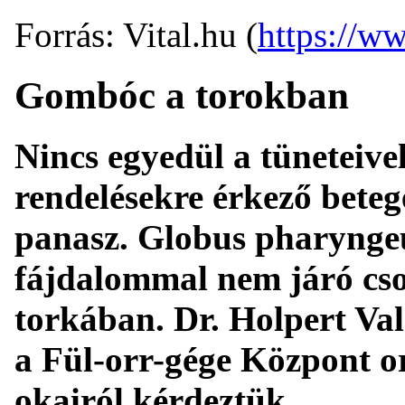
Forrás: Vital.hu (
https://ww
Gombóc a torokban
Nincs egyedül a tüneteivel
rendelésekre érkező beteg
panasz. Globus pharyngeu
fájdalommal nem járó cso
torkában. Dr. Holpert Valé
a Fül-orr-gége Központ or
okairól kérdeztük.