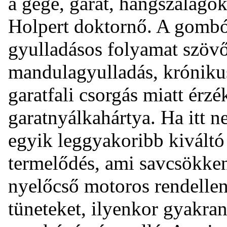
a gége, garat, hangszalago
Holpert doktornő. A gombó
gyulladásos folyamat szövő
mandulagyulladás, krónikus
garatfali csorgás miatt érz
garatnyálkahártya. Ha itt n
egyik leggyakoribb kiváltó
termelődés, ami savcsökke
nyelőcső motoros rendellen
tüneteket, ilyenkor gyakran