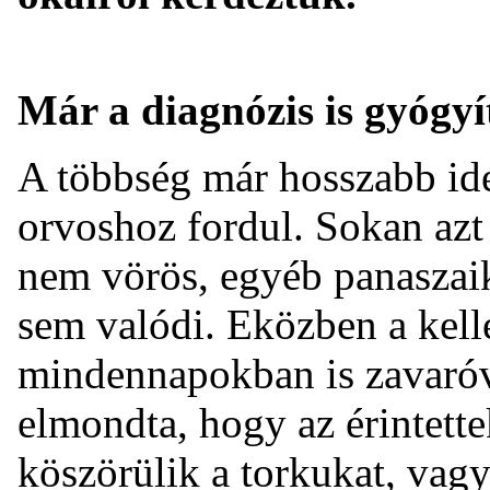
Már a diagnózis is gyógyí
A többség már hosszabb ide
orvoshoz fordul. Sokan azt 
nem vörös, egyéb panaszai
sem valódi. Eközben a kel
mindennapokban is zavaróvá
elmondta, hogy az érintett
köszörülik a torkukat, vag