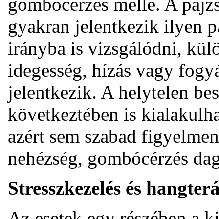
gombócérzés mellé. A pajzs
gyakran jelentkezik ilyen 
irányba is vizsgálódni, kü
idegesség, hízás vagy fogyá
jelentkezik. A helytelen be
következtében is kialakulha
azért sem szabad figyelmen
nehézség, gombócérzés dagan
Stresszkezelés és hangter
Az esetek egy részében a ki