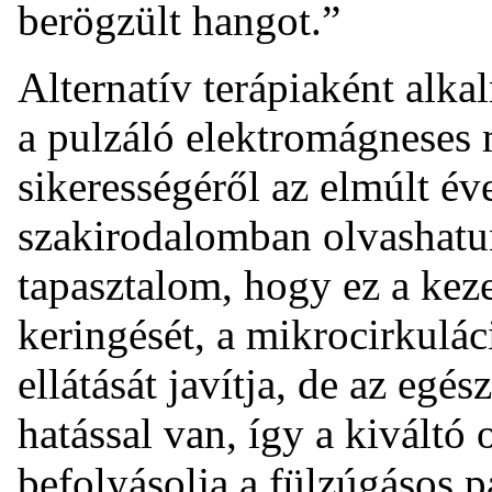
berögzült hangot.”
Alternatív terápiaként alk
a pulzáló elektromágneses 
sikerességéről az elmúlt év
szakirodalomban olvashatun
tapasztalom, hogy ez a kez
keringését, a mikrocirkulác
ellátását javítja, de az egés
hatással van, így a kiváltó
befolyásolja a fülzúgásos 