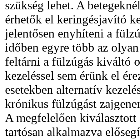
szükség lehet. A betegekné
érhetők el keringésjavító k
jelentősen enyhíteni a fülz
időben egyre több az olyan
feltárni a fülzúgás kiváltó 
kezeléssel sem érünk el ére
esetekben alternatív kezel
krónikus fülzúgást zajgener
A megfelelően kiválasztott
tartósan alkalmazva elősegí