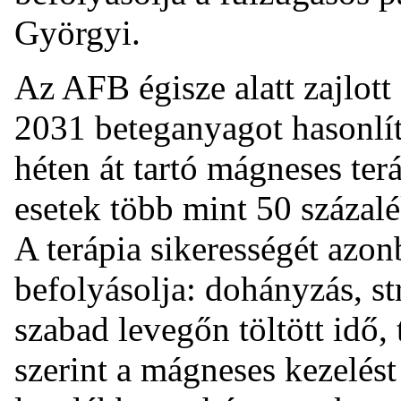
Györgyi.
Az AFB égisze alatt zajlott
2031 beteganyagot hasonlít
héten át tartó mágneses ter
esetek több mint 50 százalék
A terápia sikerességét azon
befolyásolja: dohányzás, st
szabad levegőn töltött idő
szerint a mágneses kezelés