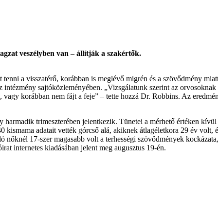
agzat veszélyben van – állítják a szakértők.
et tenni a visszatérő, korábban is meglévő migrén és a szövődmény miat
 intézmény sajtóközleményében. „Vizsgálatunk szerint az orvosoknak n
, vagy korábban nem fájt a feje” – tette hozzá Dr. Robbins. Az eredmé
armadik trimeszterében jelentkezik. Tünetei a mérhető értéken kívül a 
40 kismama adatait vették górcső alá, akiknek átlagéletkora 29 év volt, 
ló nőknél 17-szer magasabb volt a terhességi szövődmények kockázata,
irat internetes kiadásában jelent meg augusztus 19-én.