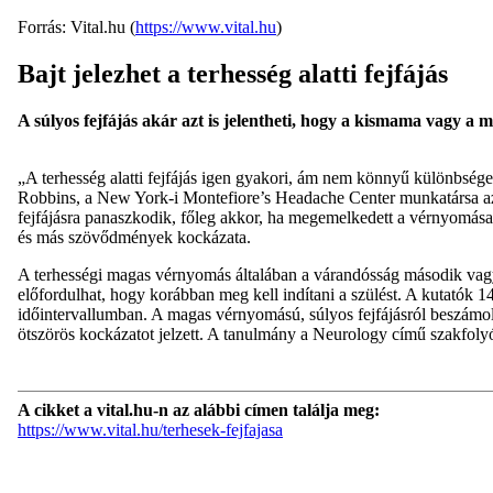
Forrás: Vital.hu (
https://www.vital.hu
)
Bajt jelezhet a terhesség alatti fejfájás
A súlyos fejfájás akár azt is jelentheti, hogy a kismama vagy a m
„A terhesség alatti fejfájás igen gyakori, ám nem könnyű különbség
Robbins, a New York-i Montefiore’s Headache Center munkatársa az
fejfájásra panaszkodik, főleg akkor, ha megemelkedett a vérnyomása
és más szövődmények kockázata.
A terhességi magas vérnyomás általában a várandósság második vagy h
előfordulhat, hogy korábban meg kell indítani a szülést. A kutatók 1
időintervallumban. A magas vérnyomású, súlyos fejfájásról beszámo
ötszörös kockázatot jelzett. A tanulmány a Neurology című szakfolyó
A cikket a vital.hu-n az alábbi címen találja meg:
https://www.vital.hu/terhesek-fejfajasa