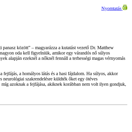
Nyomtatás
ti panasz között” – magyarázza a kutatást vezető Dr. Matthew
agyon oda kell figyelniük, amikor egy várandós nő súlyos
nyek alapján ezeknél a nőknél fennáll a terhességi magas vérnyomás
fejfájás, a homályos látás és a hasi fájdalom. Ha súlyos, akkor
és neurológiai szakrendelésre küldték őket egy ötéves
 míg azoknak a fejfájása, akiknek korábban nem volt ilyen gondjuk,