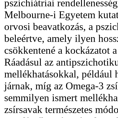
pszichiátriai rendellenessé
Melbourne-i Egyetem kutató
orvosi beavatkozás, a pszic
beleértve, amely ilyen hos
csökkentené a kockázatot a 
Ráadásul az antipszichotiku
mellékhatásokkal, például h
járnak, míg az Omega-3 zsí
semmilyen ismert mellékha
zsírsavak természetes módo