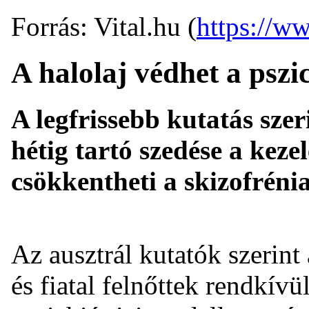
Forrás: Vital.hu (
https://ww
A halolaj védhet a pszi
A legfrissebb kutatás sze
hétig tartó szedése a keze
csökkentheti a skizofréni
Az ausztrál kutatók szerint
és fiatal felnőttek rendkív