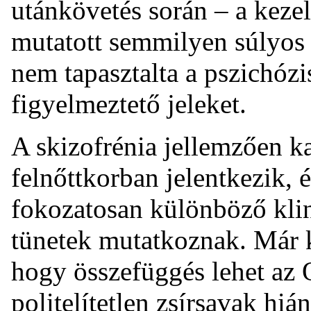
utánkövetés során – a keze
mutatott semmilyen súlyos 
nem tapasztalta a pszichózi
figyelmeztető jeleket.
A skizofrénia jellemzően k
felnőttkorban jelentkezik, 
fokozatosan különböző klini
tünetek mutatkoznak. Már k
hogy összefüggés lehet a
politelítetlen zsírsavak hiá