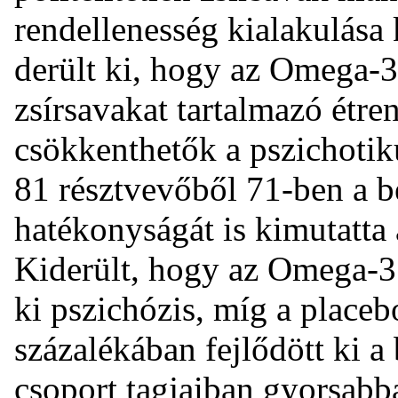
rendellenesség kialakulása k
derült ki, hogy az Omega-3 
zsírsavakat tartalmazó étre
csökkenthetők a pszichotiku
81 résztvevőből 71-ben a 
hatékonyságát is kimutatta 
Kiderült, hogy az Omega-3 
ki pszichózis, míg a placeb
százalékában fejlődött ki a
csoport tagjaiban gyorsabban