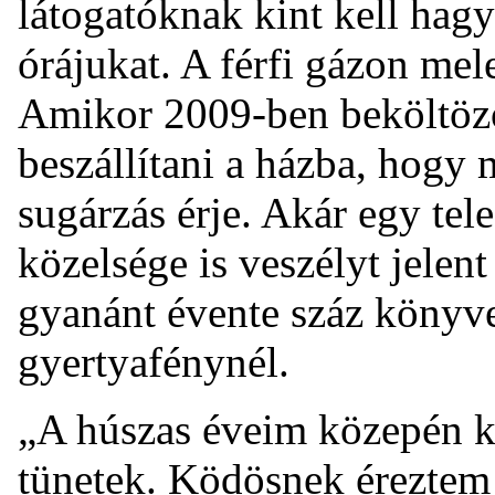
látogatóknak kint kell hagy
órájukat. A férfi gázon mel
Amikor 2009-ben beköltözöt
beszállítani a házba, hogy
sugárzás érje. Akár egy tel
közelsége is veszélyt jelent
gyanánt évente száz könyvet
gyertyafénynél.
„A húszas éveim közepén ke
tünetek. Ködösnek éreztem