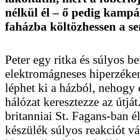
nélkül él – ő pedig kampá
faházba költözhessen a s
Peter egy ritka és súlyos 
elektromágneses hiperzéken
léphet ki a házból, nehogy 
hálózat keresztezze az útját
britanniai St. Fagans-ban é
készülék súlyos reakciót vá