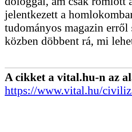
dologgal, ám csak romlott 
jelentkezett a homlokomban
tudományos magazin erről 
közben döbbent rá, mi lehet
A cikket a vital.hu-n az a
https://www.vital.hu/civiliz