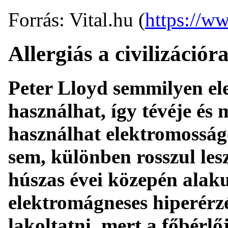
Forrás: Vital.hu (
https://ww
Allergiás a civilizációr
Peter Lloyd semmilyen el
használhat, így tévéje és 
használhat elektromosságo
sem, különben rosszul les
húszas évei közepén alaku
elektromágneses hiperérz
lakoltatni, mert a főbérlő